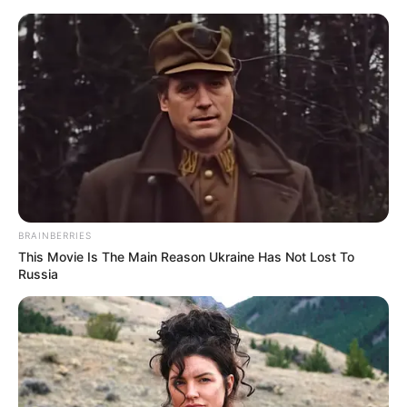
HOME
INSPIRASI
STYLE
FILM &
NGAKAK
QUOTES
HYPE
MORE
SERIES
BRAINBERRIES
This Movie Is The Main Reason Ukraine Has Not Lost To
Russia