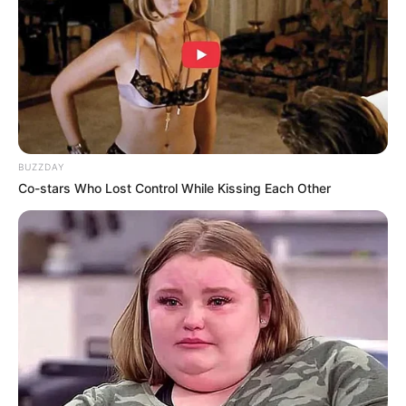
Langka Banget! 10 Pose Lucu
Katak yang Bikin Ketawa
Gemes
BUZZDAY
Co-stars Who Lost Control While Kissing Each Other
Ambyar! 10 Kalimat Baper
Pakai Bahasa Jawa Ini Bikin
Galau Abis