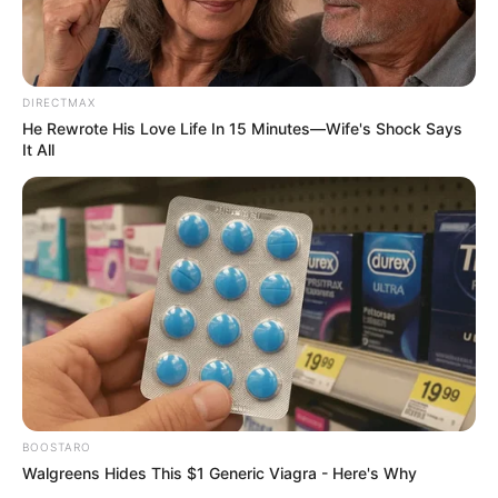
DIRECTMAX
He Rewrote His Love Life In 15 Minutes—Wife's Shock Says
It All
TAGS
FILM
FILM BARAT
THE CURSE OF WEEPING WOMAN
BOOSTARO
Walgreens Hides This $1 Generic Viagra - Here's Why