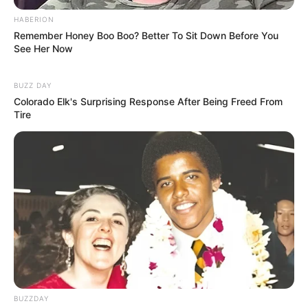
HABERION
Remember Honey Boo Boo? Better To Sit Down Before You
Fail! 10 Potret Makanan Gagal
See Her Now
Dimasak yang Bikin Kamu
Nggak Selera
BUZZ DAY
Colorado Elk's Surprising Response After Being Freed From
Tire
10 Pose Manekin Anti
Mainstream yang Konyol
Banget
BUZZDAY