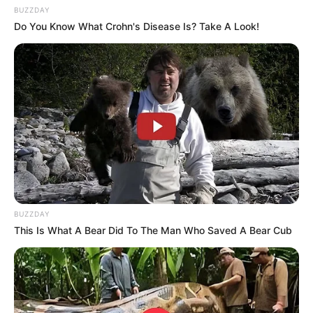
BUZZDAY
Do You Know What Crohn's Disease Is? Take A Look!
LIHAT ARTIKEL LAINNYA
BUZZDAY
This Is What A Bear Did To The Man Who Saved A Bear Cub