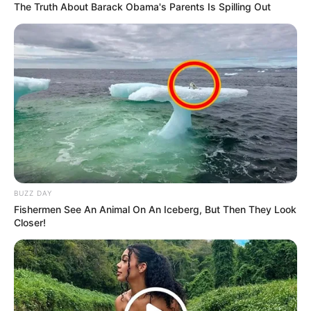
The Truth About Barack Obama's Parents Is Spilling Out
8 Kata Lucu Seputar Malam
Minggu ala Jomblo yang Bikin
Ngenes
BUZZ DAY
Fishermen See An Animal On An Iceberg, But Then They Look
10 Desain Kanopi Tempat
Closer!
Tidur, Serasa Beristirahat di
Kamar Raja