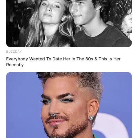
BUZZDAY
Everybody Wanted To Date Her In The 80s & This Is Her
Recently
Serem! 9 Chat Ojek Online &
Pelanggan Ini Bikin Auto
Merinding