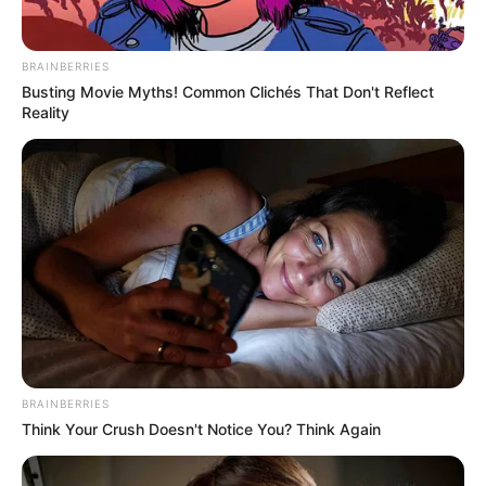
BRAINBERRIES
Busting Movie Myths! Common Clichés That Don't Reflect
Reality
BRAINBERRIES
Think Your Crush Doesn't Notice You? Think Again