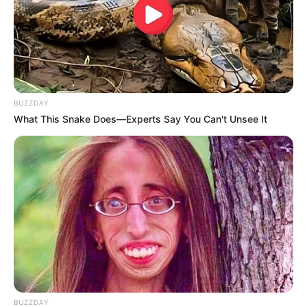
13 Film Genre Survival,
5 Film yang Mirip Crows
Paling Seru untuk
Zero, Penuh Aksi
Ditonton
Menegangkan
BUZZDAY
What This Snake Does—Experts Say You Can't Unsee It
Imperfect: Karier, Cinta &
Eggnoid: Cinta & Portal
Timbangan
Waktu
Habibie dan Ainun 3
Jeritan Malam
BUZZDAY