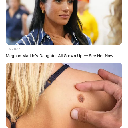
BUZZDAY
Meghan Markle's Daughter All Grown Up — See Her Now!