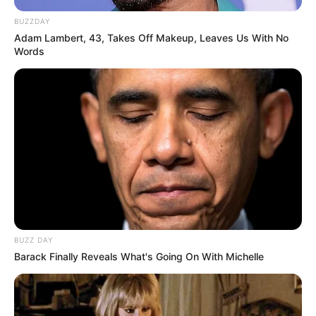
Bikin Ngakak, 10 Potret
BUZZDAY
Cosplay Murah Pakai Bahan
Adam Lambert, 43, Takes Off Makeup, Leaves Us With No
Seadanya
Words
Anti Mainstream, 10 Cara
Membawa Barang Belanjaan
Versi Warga Thailand
BUZZ DAY
Barack Finally Reveals What's Going On With Michelle