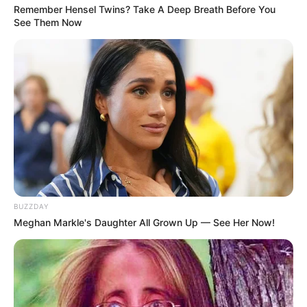
Remember Hensel Twins? Take A Deep Breath Before You
See Them Now
Quotes
Misi Eggy adalah menjadi teman dan membuat Ran
bahagia
Trailer
BUZZDAY
Meghan Markle's Daughter All Grown Up — See Her Now!