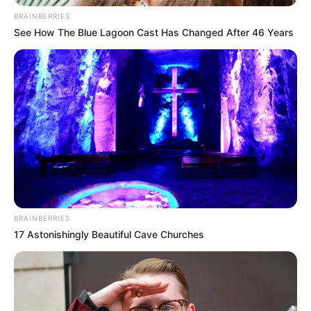
Pelanggan Ini Bikin Auto
BRAINBERRIES
Merinding
See How The Blue Lagoon Cast Has Changed After 46 Years
Bikin Ngakak, 10 Potret
Cosplay Murah Pakai Bahan
Seadanya
BRAINBERRIES
17 Astonishingly Beautiful Cave Churches