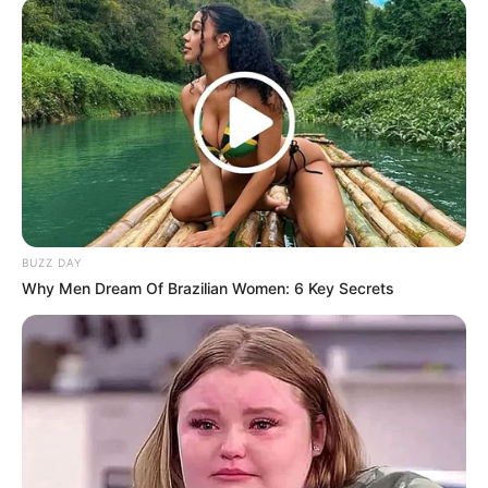
Dia Bukan Ibu
Darah Nyai
BUZZ DAY
Why Men Dream Of Brazilian Women: 6 Key Secrets
Andai Ibu Tidak Menikah
Dengan Ayah
ULASAN