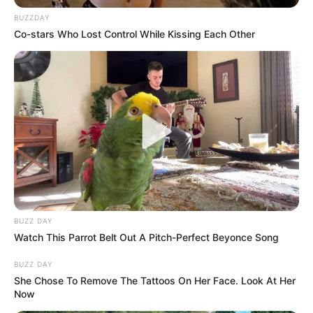
BUZZDAY
Co-stars Who Lost Control While Kissing Each Other
LIHAT ARTIKEL LAINNYA
Kang Solah from Kang
Tukar Takdir
Mak x Nenek Gayung
BUZZ DAY
Watch This Parrot Belt Out A Pitch-Perfect Beyonce Song
BUZZ DAY
She Chose To Remove The Tattoos On Her Face. Look At Her
Sukma
Now