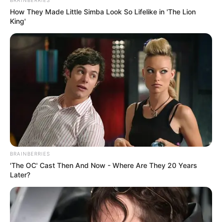
How They Made Little Simba Look So Lifelike in 'The Lion
King'
10 Desain Kanopi Tempat
Tidur, Serasa Beristirahat di
Kamar Raja
Tampil Lebih Modern, 7 Potret
Hasil Renovasi Rumah Berusia
BRAINBERRIES
90 Tahun
'The OC' Cast Then And Now - Where Are They 20 Years
Later?