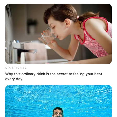
HOME
INSPIRASI
STYLE
FILM &
NGAKAK
QUOTES
HYPE
MORE
SERIES
CTA FAVORITE
Why this ordinary drink is the secret to feeling your best
every day