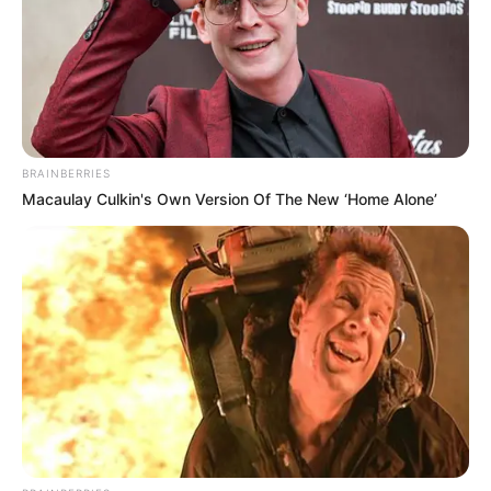
Anti Mainstream, 10 Cara
Membawa Barang Belanjaan
Versi Warga Thailand
BRAINBERRIES
Macaulay Culkin's Own Version Of The New ‘Home Alone’
Langka Banget! 10 Pose Lucu
Katak yang Bikin Ketawa
Gemes