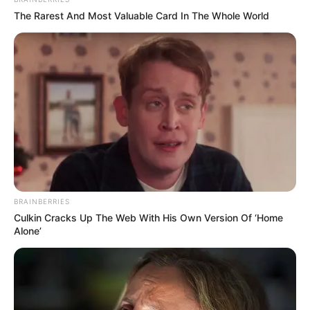
The Rarest And Most Valuable Card In The Whole World
Daftar isi
BRAINBERRIES
Culkin Cracks Up The Web With His Own Version Of ‘Home
Detail
Alone’
Judul: Eggnoid: Cinta & Portal Waktu
Judul Lain: Eggnoid