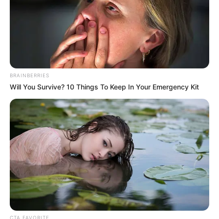
Genre: Drama, Fantasi, Fiksi Ilmiah
Negara: Indonesia
Sutradara: Naya Anindita
Produser: Nurita Anandia W.
Penulis Naskah: Indriani Agustina, Yemima Krisantina, nurita
BRAINBERRIES
Anandia, Naya Anindita
Will You Survive? 10 Things To Keep In Your Emergency Kit
Rumah Produksi: Visinema Picture, Dynamic Picture,
Spacetoon Films
Channel TV: –
Jadwal Tayang: 5 Desember 2019
CTA FAVORITE