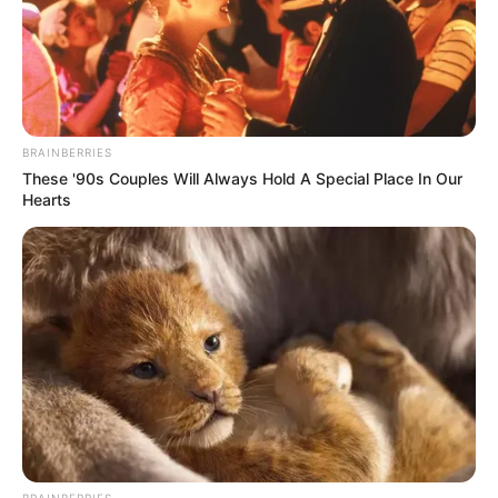
10 Pose Manekin Anti
Mainstream yang Konyol
Banget
BRAINBERRIES
These '90s Couples Will Always Hold A Special Place In Our
Hearts
8 Kata Lucu Seputar Malam
Minggu ala Jomblo yang Bikin
Ngenes
BRAINBERRIES