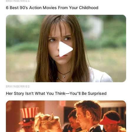
BRAINBERRIES
Ambyar! 10 Kalimat Baper
6 Best 90’s Action Movies From Your Childhood
Pakai Bahasa Jawa Ini Bikin
Galau Abis
Fail! 10 Potret Makanan Gagal
Dimasak yang Bikin Kamu
Nggak Selera
BRAINBERRIES
Her Story Isn't What You Think—You''ll Be Surprised