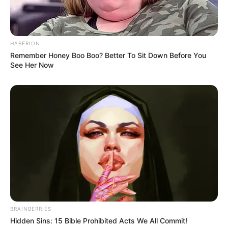
Alamat email Anda tidak akan dipublikasikan.
Ruas yang wajib ditandai
*
HABERION
Remember Honey Boo Boo? Better To Sit Down Before You
See Her Now
Rating
Cerita
Pemain
Akting
BRAINBERRIES
Hidden Sins: 15 Bible Prohibited Acts We All Commit!