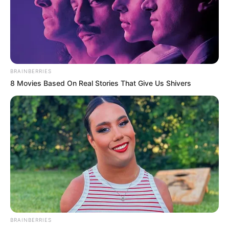
-
/10 (- Votes)
Beri Rating & Review
BRAINBERRIES
8 Movies Based On Real Stories That Give Us Shivers
Edit
Pecinta webtoon, tentunya sudah sangat akrab dan menunggu-
nunggu film adaptasi webtoon yang berjudul
Eggnoid: Cinta &
Portal Waktu
kan?
Dengan jumlah pembaca yang sangat banyak, tak heran webtoon
Eggnoid
begitu terkenal sehingga menarik perhatian produser
Indonesia untuk mengadaptasinya menjadi film.
BRAINBERRIES