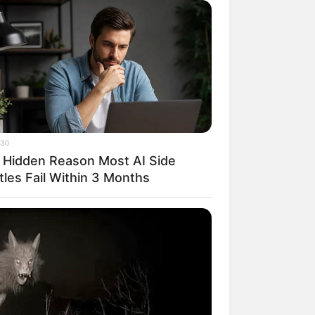
30
 Hidden Reason Most AI Side
tles Fail Within 3 Months
rem! 9 Chat Ojek Online &
langgan Ini Bikin Auto
rinding