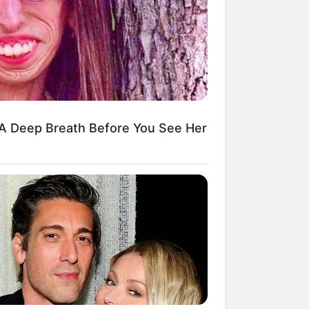
Kata Lucu Seputar Malam
nggu ala Jomblo yang Bikin
enes
A Deep Breath Before You See Her
 Desain Kanopi Tempat
dur, Serasa Beristirahat di
mar Raja