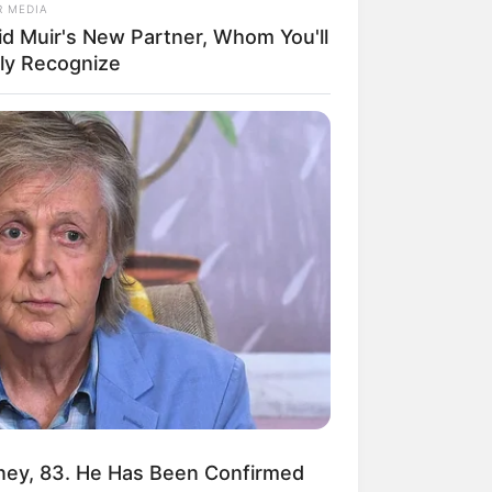
R MEDIA
id Muir's New Partner, Whom You'll
ily Recognize
mpil Lebih Modern, 7 Potret
sil Renovasi Rumah Berusia
 Tahun
ney, 83. He Has Been Confirmed