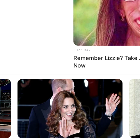
8 
Mi
Ng
BUZZ DAY
Remember Lizzie? Take 
Now
10
Ti
Ka