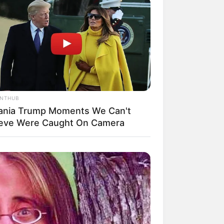
il! 10 Potret Makanan Gagal
masak yang Bikin Kamu
gak Selera
ANTHUB
ania Trump Moments We Can't
ieve Were Caught On Camera
 Pose Manekin Anti
instream yang Konyol
nget