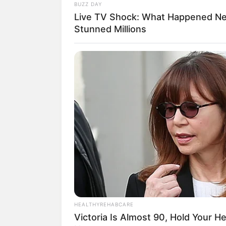
BUZZ DAY
Live TV Shock: What Happened Ne
(foto: in
Stunned Millions
Biodata & Profil
Nama Lengkap: Marissa Anita
Nama Panggung: Marissa Anita
Nama Panggilan: Marissa
Tempat, Tanggal Lahir: Surabaya, Ja
Kewarganegaraan: Indonesia
Agama: Islam
Profesi: Jurnalis, Presenter, Aktris
Hobi: Menonton Film, Membaca
Facebook: –
HEALTHYREHABCARE
Victoria Is Almost 90, Hold Your 
Twitter:
@MarissaAnita