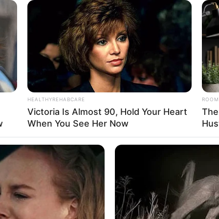
issa Anita
HEALTHYREHABCARE
ROOM
Victoria Is Almost 90, Hold Your Heart
The
w
When You See Her Now
Hus
21
Se
VOTE
Pe
s love
Me
Umur:
Profesi:
ur
,
43 Tahun
Aktris
,
Jurnalis
,
Presenter