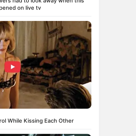
wers had to look away when this
pened on live tv
ngka Banget! 10 Pose Lucu
tak yang Bikin Ketawa
mes
byar! 10 Kalimat Baper
kai Bahasa Jawa Ini Bikin
lau Abis
ol While Kissing Each Other