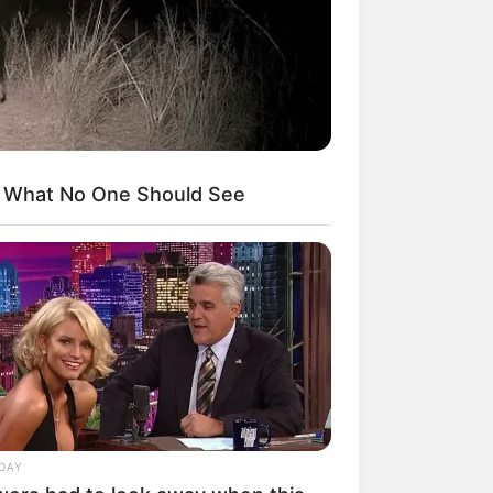
kin Ngakak, 10 Potret
splay Murah Pakai Bahan
adanya
s What No One Should See
ti Mainstream, 10 Cara
mbawa Barang Belanjaan
rsi Warga Thailand
DAY