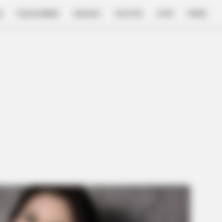
E
FILM & SERIES
NGAKAK
QUOTES
HYPE
MORE