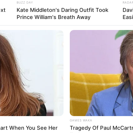
BUZZ DAY
RADA
xt
Kate Middleton's Daring Outfit Took
Dav
stagram/marissanitaofficial)
Prince William's Breath Away
Eas
Ta
Ha
90
wa Timur, 19 Maret 1983
GAMES WAKA
Heart When You See Her
Tragedy Of Paul McCart