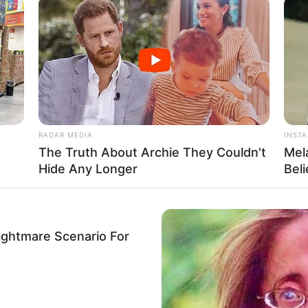
Fa
Di
Ng
RADAR MEDIA
INST
The Truth About Archie They Couldn't
Mel
Hide Any Longer
Bel
10
Ma
Mute
ightmare Scenario For
Ba