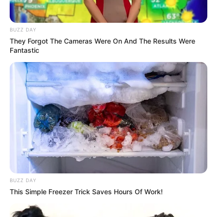
BUZZ DAY
Baca juga:
Biodata, Profil, dan Fakta Gabriella Larasati
They Forgot The Cameras Were On And The Results Were
Fantastic
Mute
BUZZ DAY
This Simple Freezer Trick Saves Hours Of Work!