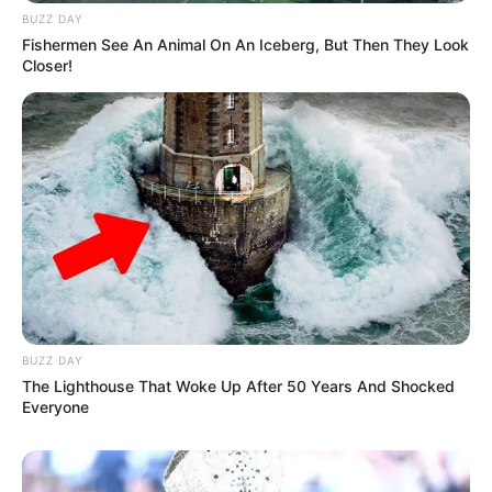
BUZZ DAY
Fishermen See An Animal On An Iceberg, But Then They Look
Closer!
BUZZ DAY
The Lighthouse That Woke Up After 50 Years And Shocked
(foto: instagram/graciaz14)
Everyone
FAQ
Siapa Gracia Indri?