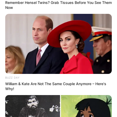
Single
Remember Hensel Twins? Grab Tissues Before You See Them
Now
Gengsi Setengah Mati
(2013) – daur ulang lagu Desy Ratnasari
Patah Jadi Dua
(2011) – daur ulang lagu Alda Risma
Tenda Biru
(2011)
Quotes
Para Ibu, kalian hebat!
Aku bangga dengan badanku. Aku juga bangga
dengan prosesnya.
BUZZ DAY
William & Kate Are Not The Same Couple Anymore – Here's
Why!
Masih kaya ngimpi sekarang gak cuma jadi istri tapi
jadi ibu juga. Tuhan baik dan bener-bener jawab doa-
doaku satu per satu.