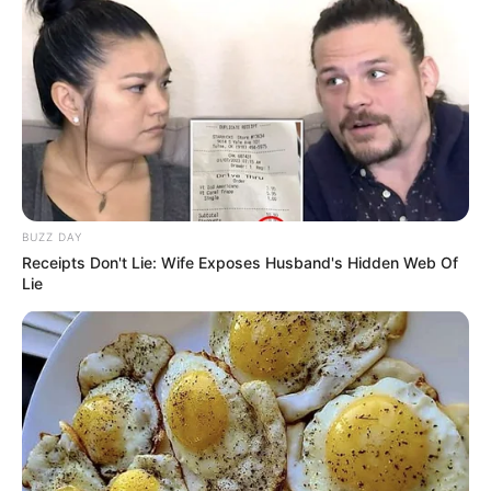
(foto: instagram/graciaz14)
Biodata & Profil
Nama Lengkap: Gracia Indria Sari Sulistyaningrum
BUZZ DAY
Nama Panggung: Gracia Indri
Receipts Don't Lie: Wife Exposes Husband's Hidden Web Of
Lie
Nama Panggilan: Gracia/Indri
Tempat, Tanggal Lahir: Pasuruan, Jawa Timur, 14 Januari 1990
Kewarganegaraan: Indonesia
Agama: Katolik
Profesi: Aktris, Model, Presenter
Hobi: Kuliner