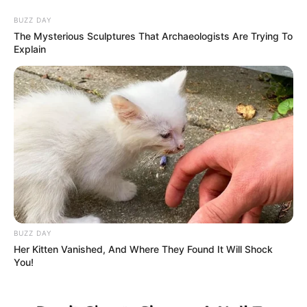
BUZZ DAY
The Mysterious Sculptures That Archaeologists Are Trying To
Explain
HOME
INSPIRASI
STYLE
FILM &
NGAKAK
QUOTES
HYPE
MORE
SERIES
BUZZ DAY
Her Kitten Vanished, And Where They Found It Will Shock
You!