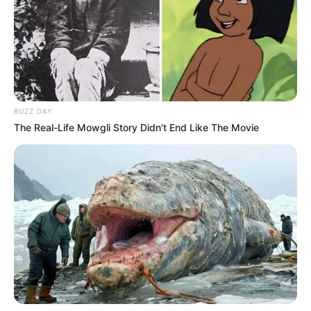
Foto-foto Gracia Indri
1. Semenjak bercerai, ia pun menata hidupnya kembali
BUZZ DAY
The Real-Life Mowgli Story Didn't End Like The Movie