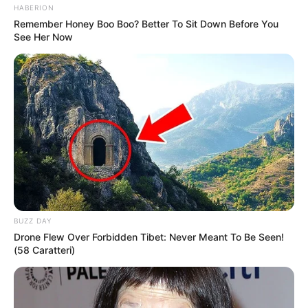
HABERION
FTV
Remember Honey Boo Boo? Better To Sit Down Before You
See Her Now
Bohong Dikit Boleh Ngga?
Buat Gue Jatuh Cinta
Finding Nino
Juminten Goes To Paris
Lampu Ajaib
Acara TV
E-Talkshow
(tvOne | 2022)
BUZZ DAY
Kuis Jari-Jari
(2020)
Drone Flew Over Forbidden Tibet: Never Meant To Be Seen!
(58 Caratteri)
The Great Magician
(2020)
Take Me Out Indonesia
(GTV | 2020)
Buka-Bukaan
(2021)