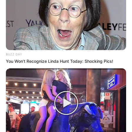
Gong Show Indonesia
(RCTI | 2020)
The Voice Indonesia
(GTV | 2020)
Family 100 Indonesia
(2020)
Main Kata Indonesia
(2020)
Shadow Singer Indonesia
(2020)
BUZZ DAY
Breakout
(NET. | 2019)
You Won't Recognize Linda Hunt Today: Shocking Pics!
Netijen
(2019)
Match Game Indonesia
(GTV | 2019)
Jogetin Aja
(2019)
Republik Sosmed
(Trans TV | 2018)
Xtra Ordinary
(2018)
The Price Is Right Indonesia Musim III
(2018)
Biang Rumpi
(No Secret) (Trans TV | 2018), seabagi Bintang