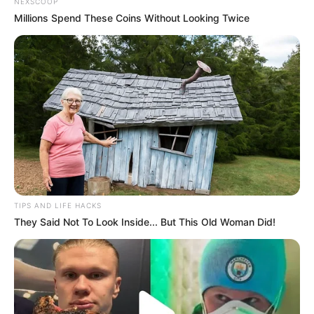
NEXSCOOP
Millions Spend These Coins Without Looking Twice
(foto: instagram/graciaz14)
TIPS AND LIFE HACKS
They Said Not To Look Inside... But This Old Woman Did!
3. Menawan dalam balutan gaun putih dan
di
crown
kepalanya