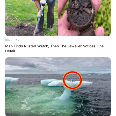
BUZZ DAY
Man Finds Rusted Watch, Then The Jeweller Notices One
(foto: instagram/graciaz14)
Detail
5. Sangat cocok dengan gaya rambut lurus yang tergerai