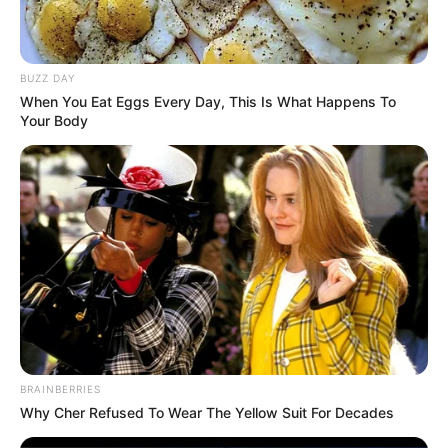
Facebook: –
Twitter:
@Graciaz14
BUZZ DAY
Threads: –
When You Eat Eggs Every Day, This Is What Happens To
Your Body
Instagram:
@graciaz14
TikTok: –
YouTube: –
Tinggi, Berat & Penampilan Fisik
Tinggi: –
Berat: –
Golongan Darah: –
BRAINBERRIES
Warna Rambut: Hitam
Why Cher Refused To Wear The Yellow Suit For Decades
Warna Mata: Coklat