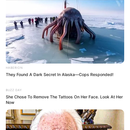
Warna Kulit: Putih
Ukuran Tubuh: –
Ukuran Sepatu: –
Ukuran Baju: –
Pendidikan
SD Santa Maria Fatima
HABERION
SMP Santo Markus
They Found A Dark Secret In Alaska—Cops Responded!
SMA Santo Antonius Jurusan IPS
BUZZ DAY
Keluarga
She Chose To Remove The Tattoos On Her Face. Look At Her
Now
Ayah: Edo Sulistiarto
Ibu: Nevos Setyaningrum
Saudara:
Gisela Cindy