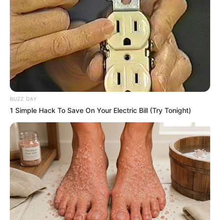
7
VOTE
fans love
Tanggal Lahir:
Tempat Lahir:
14 Januari
1990
Pasuruan
,
Jawa Timur
,
Indonesia
Umur:
Profesi:
36 Tahun
Aktris
,
Model
,
Presenter
BUZZ DAY
1 Simple Hack To Save On Your Electric Bill (Try Tonight)
Edit
Gracia Indri adalah seorang aktris, model dan pembawa acara
yang berasal dari Pasuruan, Jawa Timur. Kakak dari
Gisela Cindy
populer sebagai Jessica dalam sinetron
Bidadari 2
dan
Bidadari
3.