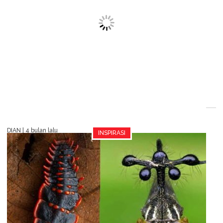
DIAN
| 4 bulan lalu
Niat Bikin Kue Lebaran, 10 Hasil
Kreasi Nitizen ini Malah Absurd
Abis
INSPIRASI