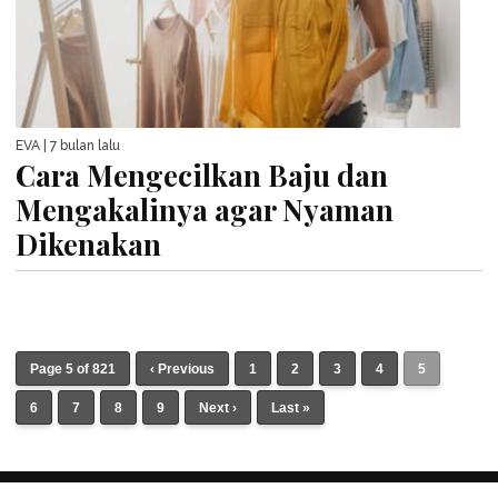
EVA
| 7 bulan lalu
Cara Mengecilkan Baju dan
Mengakalinya agar Nyaman
Dikenakan
Page 5 of 821
‹ Previous
1
2
3
4
5
6
7
8
9
Next ›
Last »