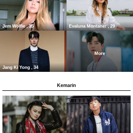
Jem Wolfie , 35
Evaluna Montaner , 29
More
Jang Ki Yong , 34
Kemarin