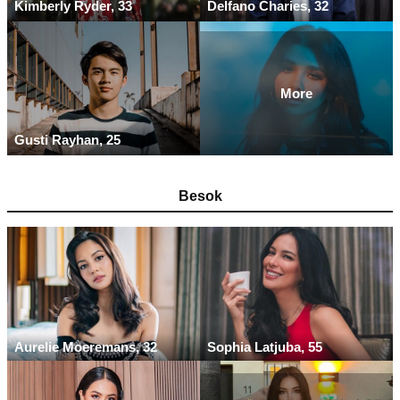
Kimberly Ryder, 33
Delfano Charies, 32
More
Gusti Rayhan, 25
Besok
Aurelie Moeremans, 32
Sophia Latjuba, 55