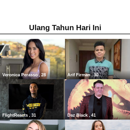
Ulang Tahun Hari Ini
Veronica Perasso , 28
Arif Firman , 30
FlightReacts , 31
Daz Black , 41