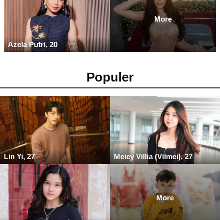
More
Azela Putri, 20
Populer
Lin Yi, 27
Meicy Villia (Vilmei), 27
More