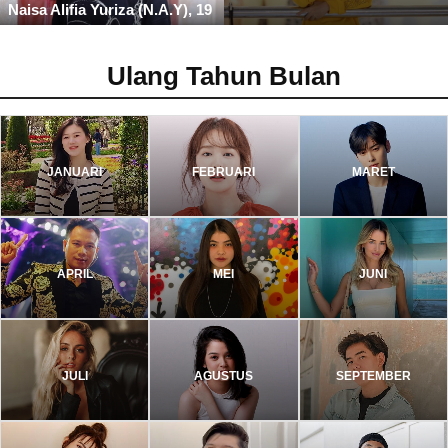
Naisa Alifia Yuriza (N.A.Y), 19
Ulang Tahun Bulan
JANUARI
FEBRUARI
MARET
APRIL
MEI
JUNI
JULI
AGUSTUS
SEPTEMBER