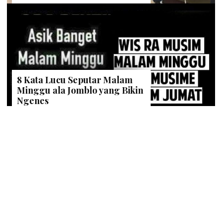
NADSABILA
| 2 Juni 2023
Deretan 22 Pesona Wisata
Yogyakarta yang Ciamik, Sayang
untuk Dilewatkan