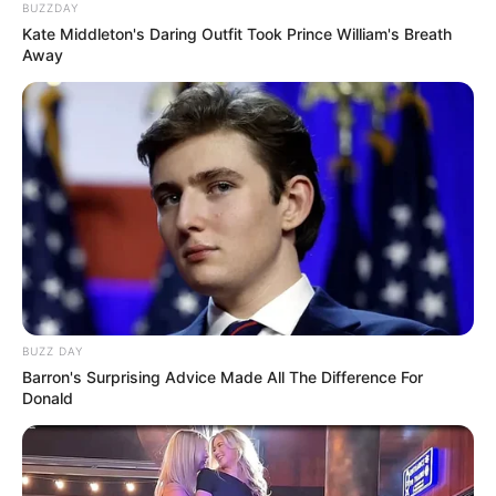
TAGS
AKTRIS
MODEL
NAOMI PAULINDA
SELEBRITI INDONESIA
BUZZDAY
Kate Middleton's Daring Outfit Took Prince William's Breath
Away
BUZZ DAY
Barron's Surprising Advice Made All The Difference For
Donald