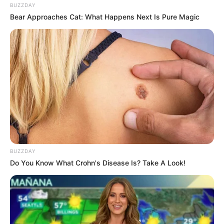
BUZZDAY
Bear Approaches Cat: What Happens Next Is Pure Magic
(foto: instagram/@naomi.paulinda)
5. Muka Juteknya membuat Naomi sering kebagian peran
antagonis
BUZZDAY
Do You Know What Crohn's Disease Is? Take A Look!