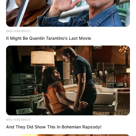
BRAINBERRIES
It Might Be Quentin Tarantino's Last Movie
BRAINBERRIES
And They Did Show This In Bohemian Rapsody!