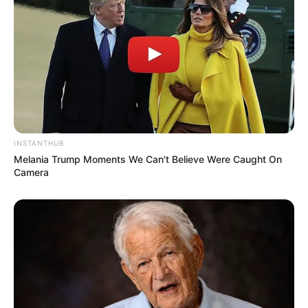
3. Tak lupa
foto ala cewek kekinian
mirror selfie,
INSTANTHUB
Melania Trump Moments We Can't Believe Were Caught On
Camera