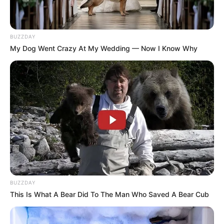
Bikin Ngakak, 10 Potret
BUZZDAY
Cosplay Murah Pakai Bahan
My Dog Went Crazy At My Wedding — Now I Know Why
Seadanya
Anti Mainstream, 10 Cara
Membawa Barang Belanjaan
Versi Warga Thailand
BUZZDAY
This Is What A Bear Did To The Man Who Saved A Bear Cub