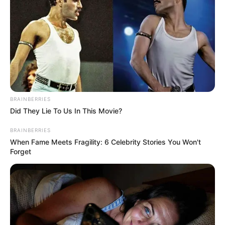
Biodata & Profil
Nama Lengkap: Naomi Paulinda Pycke
Nama Panggung: Naomi Paulinda
Nama Panggilan: Naomi
Tempat, Tanggal Lahir: Canggu, Kuta Utara, Badung, Bali, 26
BRAINBERRIES
September 2000
Did They Lie To Us In This Movie?
Kewarganegaraan: Indonesia
BRAINBERRIES
Agama: –
When Fame Meets Fragility: 6 Celebrity Stories You Won't
Forget
Profesi: Aktris, Model
Hobi: Travelling, Akting
Facebook: –
Twitter: –