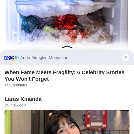
Langka Banget! 10 Pose Lucu
Katak yang Bikin Ketawa
Gemes
BUZZDAY
This Simple Freezer Trick Saves Hours Of Work!
Before You Go
Ambyar! 10 Kalimat Baper
Pakai Bahasa Jawa Ini Bikin
Galau Abis