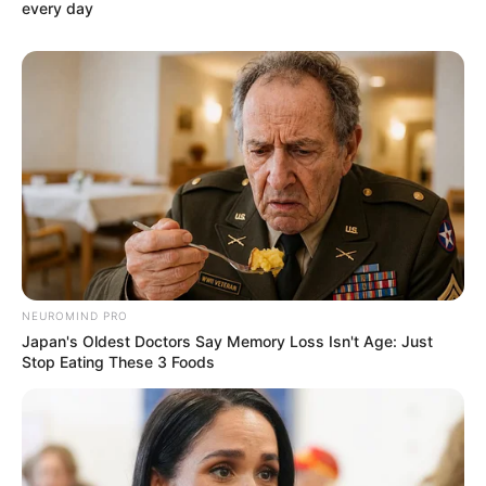
every day
Ukuran Baju: –
Pendidikan
–
Keluarga
Ayah: –
Ibu: –
Saudara Laki-laki: –
NEUROMIND PRO
Saudara Perempuan: –
Japan's Oldest Doctors Say Memory Loss Isn't Age: Just
Stop Eating These 3 Foods
Pacar
–
Kekayaan