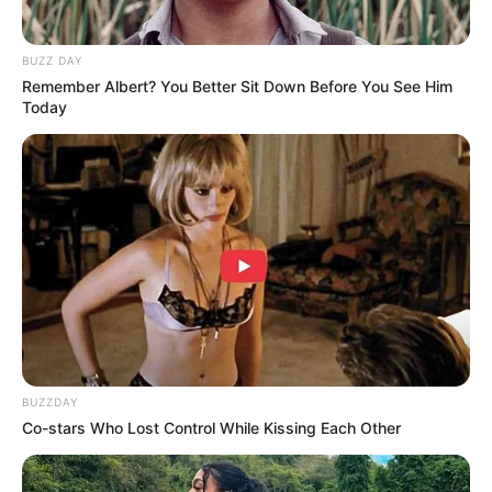
BUZZ DAY
Remember Albert? You Better Sit Down Before You See Him
Today
(foto: instagram/@naomi.paulinda)
BUZZDAY
Co-stars Who Lost Control While Kissing Each Other