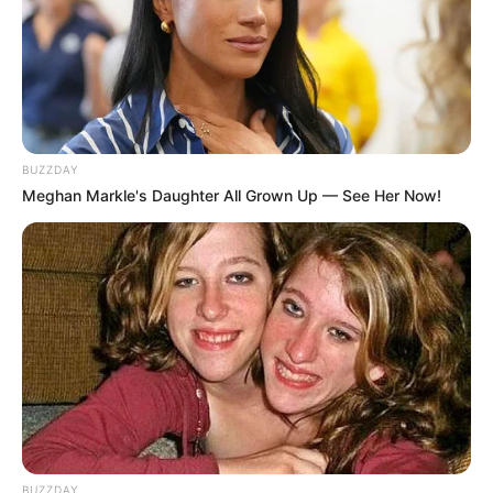
Tidak diketahui pasti berapa total kekayaan Naomi Paulinda,
kekayaannya berasal dari kariernya sebagai aktris, model.
Kontroversi
–
BUZZDAY
Fakta Menarik
Meghan Markle's Daughter All Grown Up — See Her Now!
Awal ia terjun ke dunia hiburan karena di DM oleh seseorang
yang mengaku perwakilan dari sebuah manajemen artis (kini
menjadi manajernya) di Instagram dan mengajaknya untuk
bermain film. Naomi mulanya tidak percaya, hingga akhirnya
orang tersebut menemuinya ke kediamannya di Canggu, Kuta
Utara, Badung, Bali, dan mengajaknya ke Jakarta.
Tidak selalu berjalan mulus, bintang miniseri
Magic
Tumbler
ini berulang kali gagal dalam
casting
hingga akhirnya
berhasil mendapatkan peran di sebuah judul FTV.
BUZZDAY