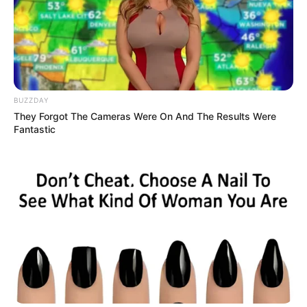
BUZZDAY
They Forgot The Cameras Were On And The Results Were
Fantastic
(foto: instagram/@naomi.paulinda)
FAQ
Siapa Naomi Paulinda
?
Dia adalah aktris, model kelahiran Badung, Bali.
Siapa nama asli Naomi Paulinda?
Nama aslinya adalah Naomi Paulinda Pycke.
Apa yang membuat Naomi Paulinda
menjadi terkenal?