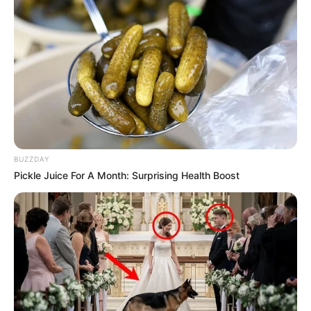
BUZZDAY
Pickle Juice For A Month: Surprising Health Boost
Serem! 9 Chat Ojek Online &
Pelanggan Ini Bikin Auto
Merinding