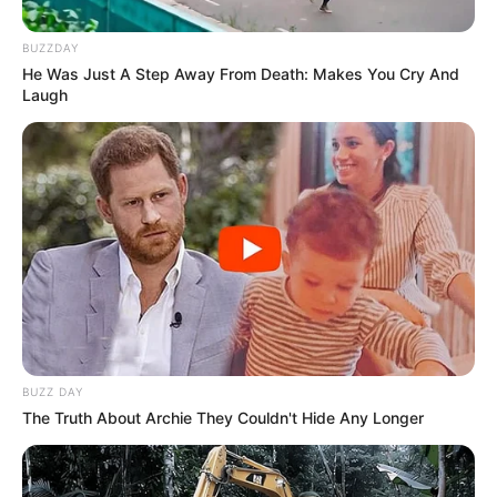
BUZZDAY
He Was Just A Step Away From Death: Makes You Cry And
Laugh
BUZZ DAY
LIHAT ARTIKEL LAINNYA
The Truth About Archie They Couldn't Hide Any Longer