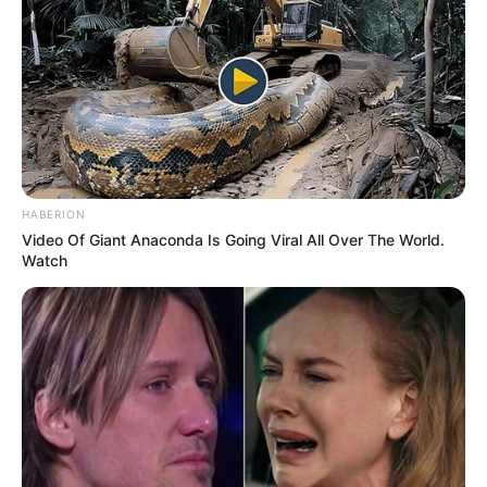
Laras Kinanda
Nyimas Ratu Rafa
HABERION
Video Of Giant Anaconda Is Going Viral All Over The World.
Watch
Shenina Cinnamon
Megan Domani