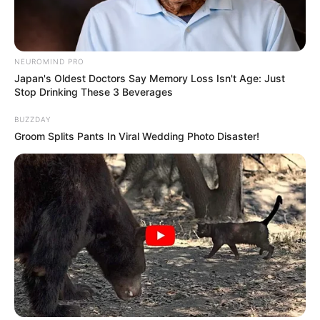
(foto: instagram/@naomi.paulinda)
NEUROMIND PRO
Japan's Oldest Doctors Say Memory Loss Isn't Age: Just
4. Menghadiri Pesta Ulang Tahun Pendiri MD Pictures
Stop Drinking These 3 Beverages
BUZZDAY
Groom Splits Pants In Viral Wedding Photo Disaster!