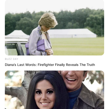
warganet yang menyangkal dan mengatakan bahwa Febby juga
berteman dengan Beby.
Kerap tampil dengan make up yang berkesan natural.
Pernah mencoba tren make up sebagai barbie saat rilisnya
film
Barbie
pada tahun 2023.
Baca juga:
Biodata, Profil, dan Fakta Salshabilla Adriani
Film
BUZZ DAY
Rompis 2 the Movie
(-), sebagai Meira
Diana’s Last Words: Firefighter Finally Reveals The Truth
Angel: My Idiot Brother 2
(-), sebagai Angel
Warkop DKI Kartun
(-)
Jadi Tuh Barang
(2025)
Setetes Embun Cinta Niyala
(2025)
Angel: Kami Semua Punya Mimpi
(2023), sebagai Angel