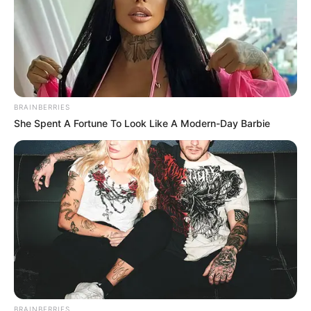
BRAINBERRIES
She Spent A Fortune To Look Like A Modern-Day Barbie
Biodata & Profil
Mute
Nama Lengkap: Cut Putri Tsabina
Nama Panggung: Beby Tsabina
Nama Panggilan: Beby
Tempat, Tanggal Lahir: Banda Aceh, Aceh, 27 Oktober 2002
Kewarganegaraan: Indonesia
BRAINBERRIES