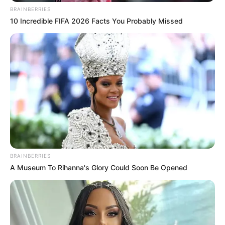
BRAINBERRIES
10 Incredible FIFA 2026 Facts You Probably Missed
BRAINBERRIES
A Museum To Rihanna's Glory Could Soon Be Opened
(foto: instagram/bebytsabina)
Baca selengkapnya
arrow_forward_ios