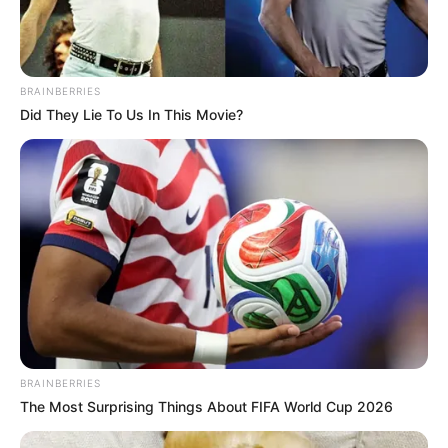
BRAINBERRIES
Did They Lie To Us In This Movie?
(foto: instagram/bebytsabina)
5. Berfoto di depan gedung salah satu agensi artis terbesar di
Korea Selatan
BRAINBERRIES
The Most Surprising Things About FIFA World Cup 2026