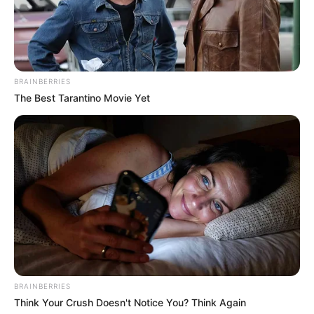
Terbaik Genre Film Komedi –
Naga Naga Naga
Indonesian Movie Actors Awards 2021 – Pemeran Utama
Wanita Terbaik –
Rentang Kisah
BRAINBERRIES
Quotes
The Best Tarantino Movie Yet
Sekuntum bunga tidak berpikir untuk bersaing dengan
bunga di sebelahnya
Segalanya, tepat waktu.
Karena film baru ini look-nya aku bedain. Aku nggak
mau yang kayak gitu terus (rambut panjang).
Karakternya juga pas untuk ubah rambut kayak gini.
BRAINBERRIES
Foto-foto Beby Tsabina
Think Your Crush Doesn't Notice You? Think Again