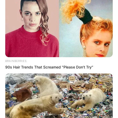
BRAINBERRIES
90s Hair Trends That Screamed "Please Don't Try"
(foto: instagram/bebytsabina)
3. Gaya
-nya memang selalu kece
fashion