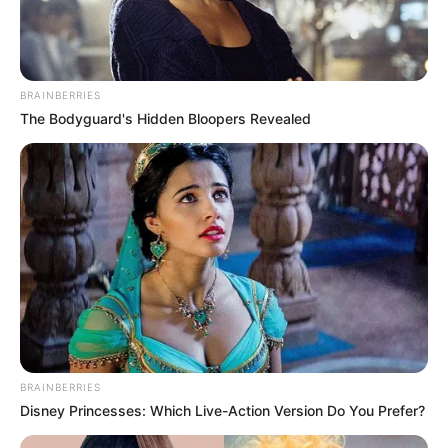
BRAINBERRIES
The Bodyguard's Hidden Bloopers Revealed
(foto: instagram/bebytsabina)
2. Senyum cerahnya mampu menebarkan aura positif
BRAINBERRIES
Disney Princesses: Which Live-Action Version Do You Prefer?