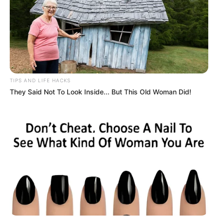
Mereka resmi menikah pada 23 Juni 2024.
Kekayaan
Ditelusuri pada tahun 2023, total kekayaan bersih Beby Tsabina
ditaksir sekitar Rp7,7 miliar. SUmber kekayaannya tidak diketahui
secara detail kecuali dari YouTube.
YouTube
TIPS AND LIFE HACKS
They Said Not To Look Inside... But This Old Woman Did!
Dilansir dari laman
Social Blade
pada tahun 2023, penghasilan
Beby dari YouTube per bulan sekitar $83 – $1.3K atau setara
Rp1,2 juta – Rp20,2 juta.
Sementara itu, penghasilan yang diterimanya dari YouTube per
tahun sekitar $1K – $16K atau setara dengan Rp1,5 juta – Rp248
juta.
Kontroversi
Dituding jadi Penggemas Musiman