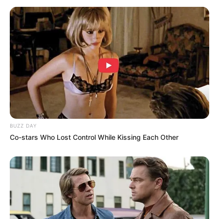
OST (Original Soundtrack)
Muda
(2022) – OST
Naga Naga Naga
Cause You
(2018) – OST
Rompis
Penghargaan
Indonesian Movie Actors Awards 2021 – Pemeran Pasangan
Terfavorit (bersama Donny Damara) –
Rentang Kisah
BUZZ DAY
Indonesian Movie Actors Awards 2021 – Pemeran Pasangan
Co-stars Who Lost Control While Kissing Each Other
Terbaik (bersama Donny Damara) –
Rentang Kisah
Indonesian Movie Actors Awards 2021 – Pemeran Utama
Wanita Terfavorit –
Rentang Kisah
Nominasi
Festival Film Wartawan Indonesia 2022 – Aktris Pendukung