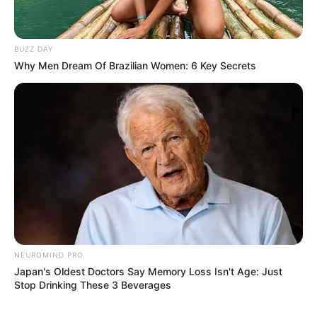
BUZZ DAY
Sinopsis Vivo, Perjalanan
Sinopsis The Swarm,
Why Men Dream Of Brazilian Women: 6 Key Secrets
Seekor Kinkajou Demi
Teror Mengerikan
Nyanyikan Lagu Cinta
Belalang Haus Darah
NEUROMIND PRO
Japan's Oldest Doctors Say Memory Loss Isn't Age: Just
Stop Drinking These 3 Beverages