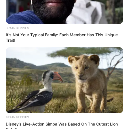
BRAINBERRIES
It's Not Your Typical Family: Each Member Has This Unique
Trait!
(foto: starvisionplus)
Sederet bintang lain juga dipastikan turut terlibat dalam
penggarapan film ini, di antaranya Baim Wong, Uli Herdinansyah,
BRAINBERRIES
Dian Nitami, Landung Simatupang, Beby Tsabina, August
Disney’s Live-Action Simba Was Based On The Cutest Lion
Melasz, dan Natasha Rizki.