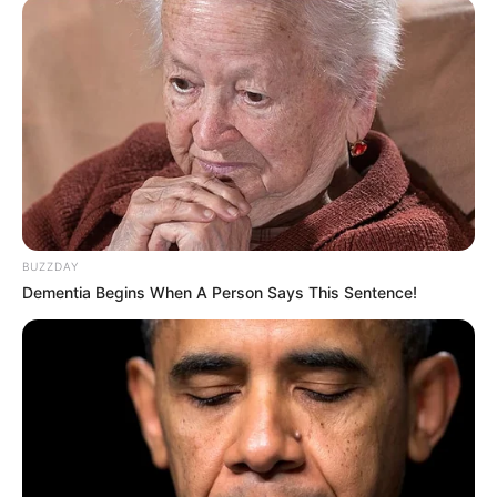
Langka Banget! 10 Pose Lucu
Katak yang Bikin Ketawa
Gemes
BUZZDAY
Dementia Begins When A Person Says This Sentence!
Ambyar! 10 Kalimat Baper
Pakai Bahasa Jawa Ini Bikin