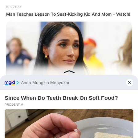
BUZZDAY
Man Teaches Lesson To Seat-Kicking Kid And Mom – Watch!
Before You Go
BUZZDAY
Meghan Markle's Daughter All Grown Up — See Her Now!
PRIVACY POLICY
DISCLAIMER
HUBUNGI KAMI
IKLAN