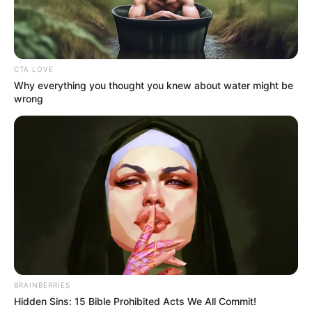
Ia telah mengarahkan banyak judul film dan menulis sejumlah
skenario. Terbaru ia mengarahkan dan menulis film
Pocong The
Origin
(2019).
CTA LOVE
Film
Layla Majnun
semakin menarik karena bertabur bintang
Why everything you thought you knew about water might be
papan atas. Dua karakter utama dalam film ini diperankan oleh
wrong
Reza Rahadian dan Acha Septriasa.
BRAINBERRIES
Hidden Sins: 15 Bible Prohibited Acts We All Commit!