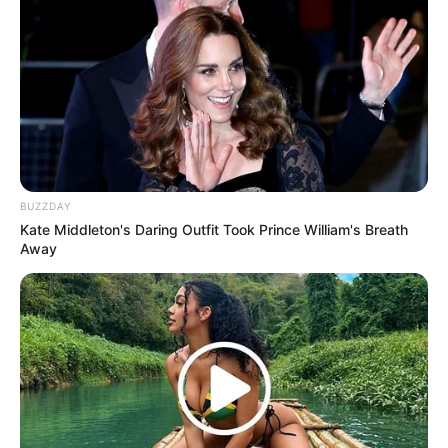
Don’t Look Up
A Boy Called Christmas
BUZZDAY
Kate Middleton's Daring Outfit Took Prince William's Breath
Away
Sinopsis Sweet Girl, Aksi
Sinopsis Beckett, Aksi
Balas Dendam Jason
John David Washington
Momoa Lindungi Putrinya
Meloloskan Diri dari
Perburuan