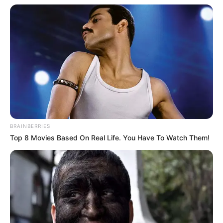
Ini merupkan kali kedua mereka bertiga bertemu dalam satu judul
film. Sebelumnya mereka berkerja sama dalam film
Test Pack
pada 2012.
BRAINBERRIES
Top 8 Movies Based On Real Life. You Have To Watch Them!