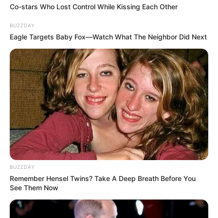
Co-stars Who Lost Control While Kissing Each Other
BUZZDAY
Eagle Targets Baby Fox—Watch What The Neighbor Did Next
BUZZDAY
LIHAT ARTIKEL LAINNYA
Remember Hensel Twins? Take A Deep Breath Before You
See Them Now