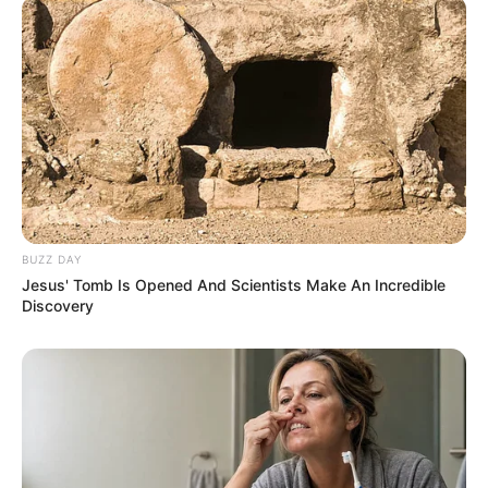
Banget
8 Kata Lucu Seputar Malam
Minggu ala Jomblo yang Bikin
BUZZ DAY
Ngenes
Jesus' Tomb Is Opened And Scientists Make An Incredible
Discovery
10 Desain Kanopi Tempat