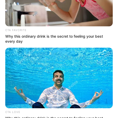
Layla Majnun
di
platform streatming
Netflix mulai 11 Februari
2021.
CTA FAVORITE
Why this ordinary drink is the secret to feeling your best
every day
CTA LOVE
TAGS
FILM NETFLIX
LAYLA MAJNUN