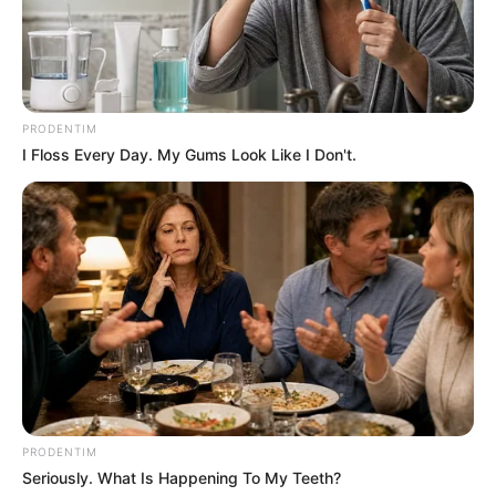
Tidur, Serasa Beristirahat di
Kamar Raja
PRODENTIM
I Floss Every Day. My Gums Look Like I Don't.
Tampil Lebih Modern, 7 Potret
Hasil Renovasi Rumah Berusia
90 Tahun
PRODENTIM
Seriously. What Is Happening To My Teeth?