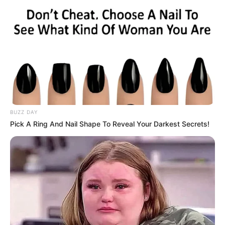
BUZZ DAY
Pick A Ring And Nail Shape To Reveal Your Darkest Secrets!
Serem! 9 Chat Ojek Online &
Pelanggan Ini Bikin Auto
Merinding