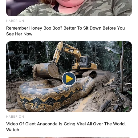
HABERION
Remember Honey Boo Boo? Better To Sit Down Before You
See Her Now
Bikin Ngakak, 10 Potret
Cosplay Murah Pakai Bahan
Seadanya
HABERION
Anti Mainstream, 10 Cara
Video Of Giant Anaconda Is Going Viral All Over The World.
Membawa Barang Belanjaan
Watch
Versi Warga Thailand