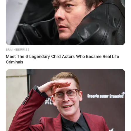
Bikin Ngakak, 10 Potret
Cosplay Murah Pakai Bahan
BRAINBERRIES
Seadanya
Meet The 6 Legendary Child Actors Who Became Real Life
Criminals
Anti Mainstream, 10 Cara
Membawa Barang Belanjaan
Versi Warga Thailand