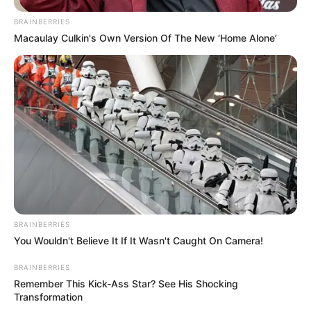
BRAINBERRIES
Macaulay Culkin's Own Version Of The New ‘Home Alone’
Langka Banget! 10 Pose Lucu
Katak yang Bikin Ketawa
Gemes
BRAINBERRIES
You Wouldn't Believe It If It Wasn't Caught On Camera!
Ambyar! 10 Kalimat Baper
BRAINBERRIES
Pakai Bahasa Jawa Ini Bikin
Remember This Kick-Ass Star? See His Shocking
Galau Abis
Transformation