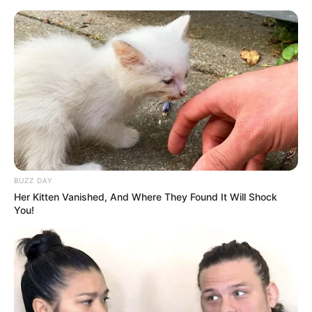
HOME
INSPIRASI
STYLE
FILM &
NGAKAK
QUOTES
HYPE
MORE
SERIES
BUZZ DAY
Her Kitten Vanished, And Where They Found It Will Shock
You!