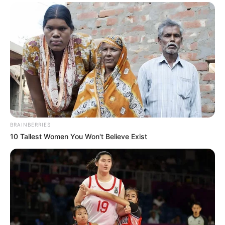
Fail! 10 Potret Makanan Gagal
Dimasak yang Bikin Kamu
Nggak Selera
BRAINBERRIES
10 Tallest Women You Won't Believe Exist
10 Pose Manekin Anti
Mainstream yang Konyol
Banget