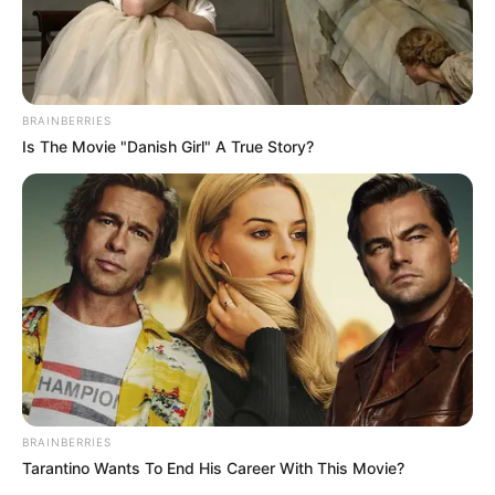
Sinopsis Vivo, Perjalanan
Sinopsis The Swarm,
Seekor Kinkajou Demi
Teror Mengerikan
Nyanyikan Lagu Cinta
Belalang Haus Darah
BRAINBERRIES
Is The Movie "Danish Girl" A True Story?
BRAINBERRIES
Tarantino Wants To End His Career With This Movie?