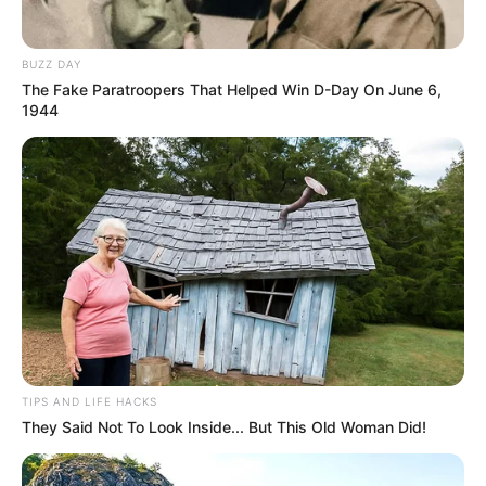
BUZZ DAY
The Fake Paratroopers That Helped Win D-Day On June 6,
1944
TIPS AND LIFE HACKS
They Said Not To Look Inside... But This Old Woman Did!