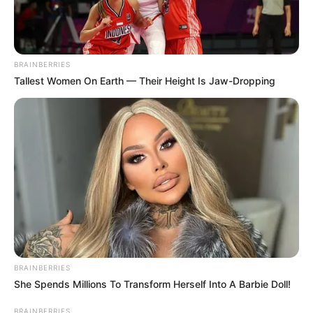
BRAINBERRIES
Tallest Women On Earth — Their Height Is Jaw-Dropping
8 Kata Lucu Seputar Malam
Minggu ala Jomblo yang Bikin
Ngenes
BRAINBERRIES
She Spends Millions To Transform Herself Into A Barbie Doll!
10 Desain Kanopi Tempat
Tidur, Serasa Beristirahat di
BRAINBERRIES