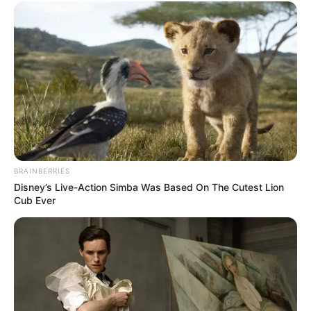
Don’t Look Up
A Boy Called Christmas
BRAINBERRIES
Sinopsis Sweet Girl, Aksi
Sinopsis Beckett, Aksi
Disney’s Live-Action Simba Was Based On The Cutest Lion
Balas Dendam Jason
John David Washington
Cub Ever
Momoa Lindungi Putrinya
Meloloskan Diri dari
Perburuan