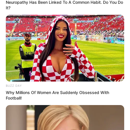
Neuropathy Has Been Linked To A Common Habit. Do You Do
It?
BUZZ DAY
Why Millions Of Women Are Suddenly Obsessed With
Football!
FILM
Sinopsis All My Friends Are