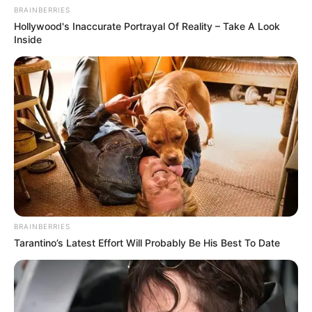
BRAINBERRIES
Hollywood's Inaccurate Portrayal Of Reality – Take A Look
Inside
BRAINBERRIES
Serem! 9 Chat Ojek Online &
Tarantino’s Latest Effort Will Probably Be His Best To Date
Pelanggan Ini Bikin Auto
Merinding