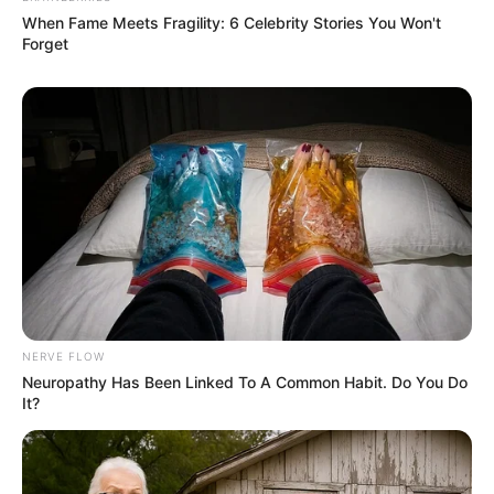
Kamar Raja
When Fame Meets Fragility: 6 Celebrity Stories You Won't
Forget
Tampil Lebih Modern, 7 Potret
Hasil Renovasi Rumah Berusia
90 Tahun
NERVE FLOW
Neuropathy Has Been Linked To A Common Habit. Do You Do
It?