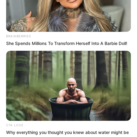
kalangan remaja. Tema yang sedang hangat di kalangan remaja ini
Mute
dikemas dalam problematika anak SMA.
Dikatakan bahwa
Persahabatan Bagai Kepompong
akan
menyampaikan banyak pesan kebaikan tentang kehidupan remaja
BRAINBERRIES
di sekolah.
She Spends Millions To Transform Herself Into A Barbie Doll!
Menurut Bio One, film yang dibintanginya ini memiliki banyak
nilai positif tentang persahabatan dan tentu saja akan menghibur
pemirsa.
Melalui
Persahabatan Bagai Kepompong
, kamu akan diberi tahu
bahwa membina sebuah persahabatan itu tidak mudah. Selain
karena perbedaan, kamu harus menekan ego dan saling
menghargai satu-sama lain.
CTA LOVE
Why everything you thought you knew about water might be