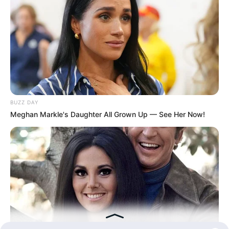
Hasil Renovasi Rumah Berusia
90 Tahun
BUZZ DAY
Meghan Markle's Daughter All Grown Up — See Her Now!