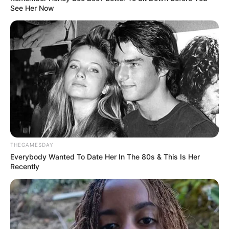
See Her Now
Serem! 9 Chat Ojek Online &
Pelanggan Ini Bikin Auto
Merinding
THEGAMESDAY
Everybody Wanted To Date Her In The 80s & This Is Her
Recently
Bikin Ngakak, 10 Potret
Cosplay Murah Pakai Bahan
Seadanya