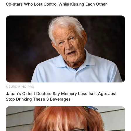
Co-stars Who Lost Control While Kissing Each Other
Ambyar! 10 Kalimat Baper
Pakai Bahasa Jawa Ini Bikin
Galau Abis
NEUROMIND PRO
Japan's Oldest Doctors Say Memory Loss Isn't Age: Just
Stop Drinking These 3 Beverages
Fail! 10 Potret Makanan Gagal
Dimasak yang Bikin Kamu
Nggak Selera