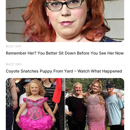
BUZZ DAY
10 Pose Manekin Anti
Remember Her? You Better Sit Down Before You See Her Now
Mainstream yang Konyol
Banget
BUZZ DAY
Coyote Snatches Puppy From Yard – Watch What Happened
8 Kata Lucu Seputar Malam
Minggu ala Jomblo yang Bikin