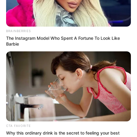
Kepompong, Film Remaja
Angkat Isu Bullying
Penulis:
chusnul
|
17 Februari 2021
BRAINBERRIES
The Instagram Model Who Spent A Fortune To Look Like
Barbie
Masih ingat sinetron
Kepompong
? Rumah Produksi Max Pictures
dan Frame Ritz akan menghadirkan versi filmnya yang diberi
judul
Persahabatan Bagai Kepompong
.
Sinetron
Kepompong
tayang di SCTV 13 tahun lalu tepatnya
2008 hingga 2009, dibintangi Aryani Fitriana, Mikha Tambayong,
Dinda Kirana, Derby Romero dan Tania Putri.
Kisahnya tentang lima orang sahabat yang bertetangga dalam satu
perumahan. Problem yang dihadirkan mulai dari persahabatan,
CTA FAVORITE
cinta, pengembangan diri dan sebagainya.
Why this ordinary drink is the secret to feeling your best