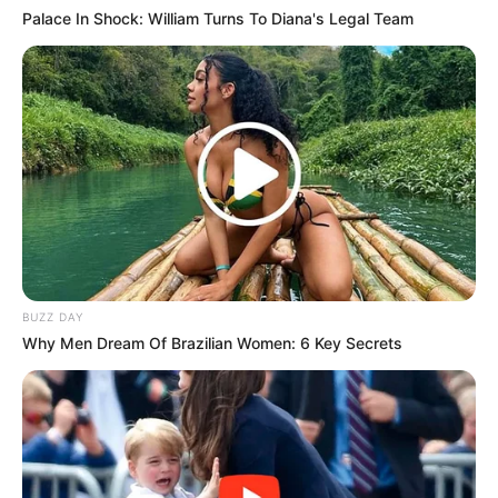
Palace In Shock: William Turns To Diana's Legal Team
Sinopsis Ghost Buser, Aksi
Sinopsis Raya and the
Trio Pemburu Hantu
Last Dragon, Film Disney
Mengusir Roh Jahat
Kental Akan Unsur
Indonesia
Sinopsis The Secret:
BUZZ DAY
Mystery of Villa 666, Teror
Why Men Dream Of Brazilian Women: 6 Key Secrets
Mencekam di Vila Tua