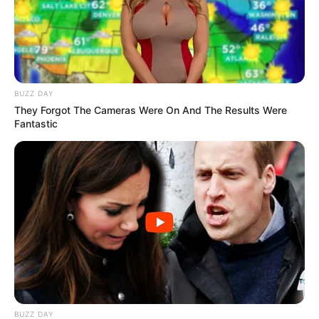
Sinopsis Devil on Top,
Sinopsis Adit Sopo Jarwo:
Angga Yunanda Galau
The Movie, Pertemuan
Usai Pura-pura Dekati
Pertama Trio Kesayangan
Cinta Laura
BUZZ DAY
They Forgot The Cameras Were On And The Results Were
Fantastic
Sinopsis Surga yang Tak
Dirindukan 3, Kejutan
Peran Baru Reza
Rahadian
BUZZ DAY