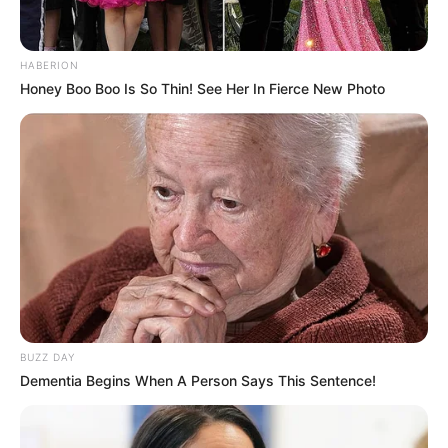
Ngenes
HABERION
Honey Boo Boo Is So Thin! See Her In Fierce New Photo
10 Desain Kanopi Tempat
Tidur, Serasa Beristirahat di
Kamar Raja
BUZZ DAY
Dementia Begins When A Person Says This Sentence!
Tampil Lebih Modern, 7 Potret