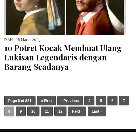
DIAN
| 28 Maret 2025
10 Potret Kocak Membuat Ulang
Lukisan Legendaris dengan
Barang Seadanya
Page 8 of 821
« First
‹ Previous
4
5
6
7
8
9
10
11
12
Next ›
Last »