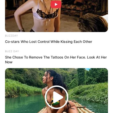
LIHAT ARTIKEL LAINNYA
BUZZDAY
Co-stars Who Lost Control While Kissing Each Other
BUZZ DAY
Kang Solah from Kang
She Chose To Remove The Tattoos On Her Face. Look At Her
Tukar Takdir
Now
Mak x Nenek Gayung
Sukma