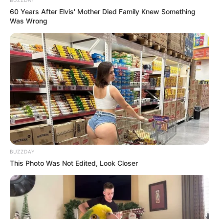
60 Years After Elvis' Mother Died Family Knew Something
10 Pose Manekin Anti
Was Wrong
Mainstream yang Konyol
Banget
8 Kata Lucu Seputar Malam
Minggu ala Jomblo yang Bikin
Ngenes
BUZZDAY
This Photo Was Not Edited, Look Closer