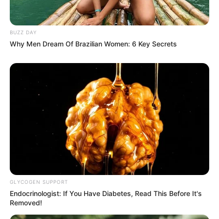
BUZZ DAY
Why Men Dream Of Brazilian Women: 6 Key Secrets
Dia Bukan Ibu
Darah Nyai
Andai Ibu Tidak Menikah
Dengan Ayah
GLYCOGEN SUPPORT
Endocrinologist: If You Have Diabetes, Read This Before It's
ULASAN
Removed!