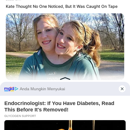
Kate Thought No One Noticed, But It Was Caught On Tape
HEALTHYREHABCARE
Remember Hensel Twins? Grab Tissues Before You See Them
Now
Before You Go
PRIVACY POLICY
DISCLAIMER
HUBUNGI KAMI
IKLAN