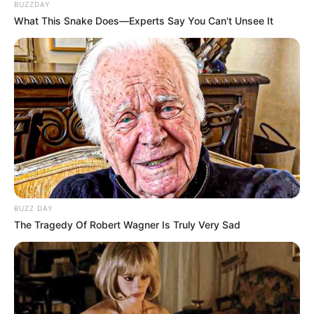
BUZZDAY
What This Snake Does—Experts Say You Can't Unsee It
BUZZ DAY
The Tragedy Of Robert Wagner Is Truly Very Sad