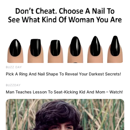
Membawa Barang Belanjaan
Versi Warga Thailand
Langka Banget! 10 Pose Lucu
BUZZ DAY
Katak yang Bikin Ketawa
Pick A Ring And Nail Shape To Reveal Your Darkest Secrets!
Gemes
BUZZDAY
Man Teaches Lesson To Seat-Kicking Kid And Mom – Watch!