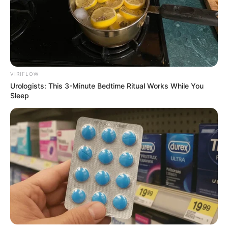
Piala Maya 2020 – Desain Poster Terpilih – Caravan Studio
Quotes
Mengenang 11 tahun kepergian murni
VIRIFLOW
Urologists: This 3-Minute Bedtime Ritual Works While You
Trailer
Sleep