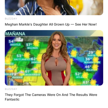
Pelanggan Ini Bikin Auto
Merinding
BUZZDAY
Meghan Markle's Daughter All Grown Up — See Her Now!
Bikin Ngakak, 10 Potret
Cosplay Murah Pakai Bahan
Seadanya
BUZZDAY
They Forgot The Cameras Were On And The Results Were
Fantastic
Anti Mainstream, 10 Cara