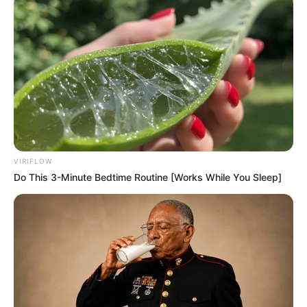
Alamat email Anda tidak akan dipublikasikan.
Ruas yang wajib ditandai
*
VIRIFLOW
Rating
Do This 3-Minute Bedtime Routine [Works While You Sleep]
Cerita
Pemain
Akting