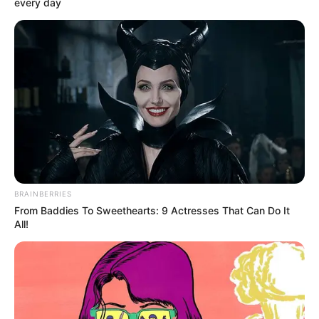
every day
Daftar isi
BRAINBERRIES
From Baddies To Sweethearts: 9 Actresses That Can Do It
All!
Detail
Judul: Ratu Ilmu Hitam
Judul Lain: –
Genre: Horor