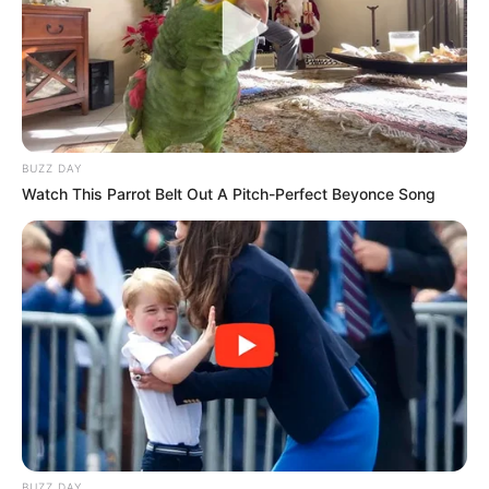
10 Desain Kanopi Tempat
Tidur, Serasa Beristirahat di
Kamar Raja
BUZZ DAY
Watch This Parrot Belt Out A Pitch-Perfect Beyonce Song
Tampil Lebih Modern, 7 Potret
Hasil Renovasi Rumah Berusia
90 Tahun
BUZZ DAY