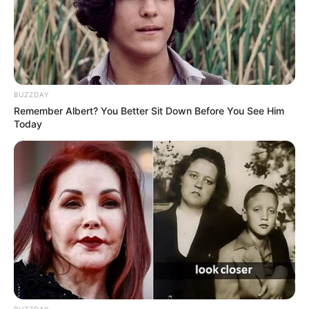
Ambyar! 10 Kalimat Baper
Pakai Bahasa Jawa Ini Bikin
Galau Abis
BUZZDAY
Remember Albert? You Better Sit Down Before You See Him
Today
Fail! 10 Potret Makanan Gagal
Dimasak yang Bikin Kamu
Nggak Selera
BUZZDAY