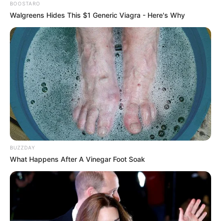
BOOSTARO
Walgreens Hides This $1 Generic Viagra - Here's Why
TAGS
FILM
FILM INDONESIA
RATU ILMU HITAM
BUZZDAY
What Happens After A Vinegar Foot Soak