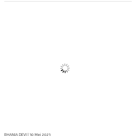
RHANIA DEVI
| 30 Mei 2023
Perempuan Tanah Jahanam