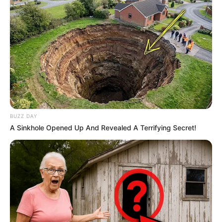
BUZZ DAY
A Sinkhole Opened Up And Revealed A Terrifying Secret!
TAGS
CLOSE GAME: RESERVED WAR
FILM
FILM KOREA