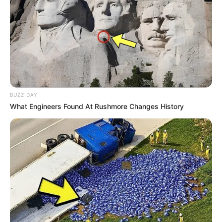
Bikin Ngakak, 10 Potret
Cosplay Murah Pakai Bahan
Seadanya
BUZZ DAY
What Engineers Found At Rushmore Changes History
Anti Mainstream, 10 Cara
Membawa Barang Belanjaan
Versi Warga Thailand