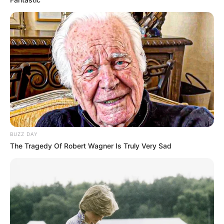
Love Untangled
Murderer Report
Ginseng Boy 2
My Daughter is a Zombie
BUZZ DAY
The Tragedy Of Robert Wagner Is Truly Very Sad
Wall to Wall
Ghost Train