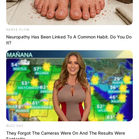
NERVE FLOW
Neuropathy Has Been Linked To A Common Habit. Do You Do
It?
LIHAT ARTIKEL LAINNYA
BUZZ DAY
They Forgot The Cameras Were On And The Results Were
Fantastic