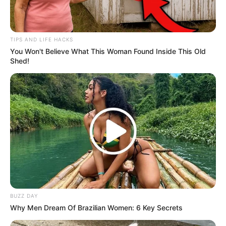
TIPS AND LIFE HACKS
You Won't Believe What This Woman Found Inside This Old
Shed!
BUZZ DAY
Why Men Dream Of Brazilian Women: 6 Key Secrets