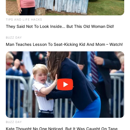
8 Kata Lucu Seputar Malam
Minggu ala Jomblo yang Bikin
TIPS AND LIFE HACKS
Ngenes
They Said Not To Look Inside... But This Old Woman Did!
BUZZ DAY
Man Teaches Lesson To Seat-Kicking Kid And Mom – Watch!
10 Desain Kanopi Tempat
Tidur, Serasa Beristirahat di
Kamar Raja
BUZZ DAY
Kate Thought No One Noticed, But It Was Caught On Tape