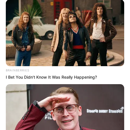
Mute
Kim akan menghentikan gaya memimpinnya yang menyebalkan
itu. Dan tentunya, pertanyaan yang lebih penting, kapan Ketua
Kim akan memperlakukan karyawannya dengan pantas?
Si asisten, Chang Soo, tampaknya sudah benar-benar kewalahan
dan terlalu marah untuk menerima perlakuan Ketua Kim. Setiap
hari, ia senantiasa dibombardir kata-kata buruk yang tergolong
sebagai pelecehan verbal.
BRAINBERRIES
I Bet You Didn't Know It Was Really Happening?