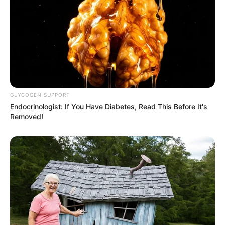
Fail! 10 Potret Makanan Gagal
Dimasak yang Bikin Kamu
Nggak Selera
GLYCOGEN SUPPORT
Endocrinologist: If You Have Diabetes, Read This Before It's
Removed!
10 Pose Manekin Anti
Mainstream yang Konyol
Banget