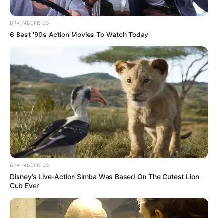
BRAINBERRIES
6 Best '90s Action Movies To Watch Today
(Foto: instagram/lunamaya)
BRAINBERRIES
Disney’s Live-Action Simba Was Based On The Cutest Lion
Cub Ever
Biodata & Profil
Nama Lengkap: Luna Maya Sugeng