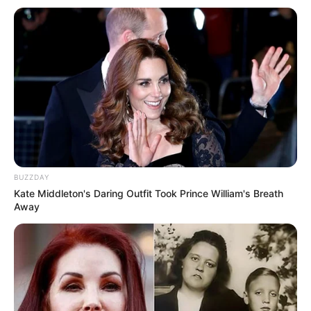
Tendangan Si Madun 3
(2013), sebagai Mariam
Dewi Bintari
(2012), sebagai Dewi Bintari
Nada Cinta
(2011), sebagai Susan
Cinta dan Anugerah
(2009), sebagai Luna
Nikita
(2009), sebagai Frizka
Dewi
(2009), sebagai Lila
Yasmin
(2008)
BUZZDAY
Akhir Cinta
(2007)
Kate Middleton's Daring Outfit Took Prince William's Breath
Away
Sujudku
(2007), sebagai Annisa
Cahaya Surga
(2007)
Anggun
(2007), sebagai Anggun
Putri
(2007), sebagai Bintang Tamu
Ada Cinta
(2006)