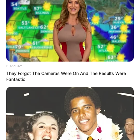
Hingga tahun 2o23, total kekayaan dari Luna Maya tidak
diketahui nilainya. Namun berdasarkan perhitungan pada tahun
2020, totalnya mencapai sekitar Rp74,9 miliar.
BUZZDAY
They Forgot The Cameras Were On And The Results Were
Fantastic