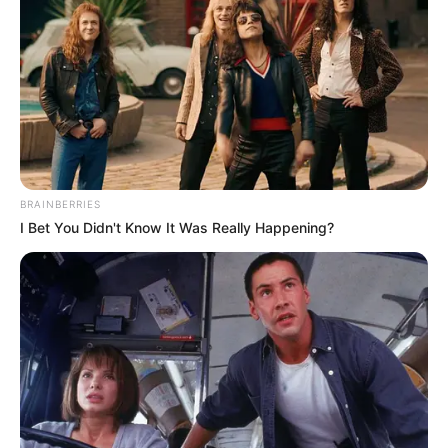
Meski demikian, ia tak ragu pula untuk mengambil job sebagai
aktris sinetron. Ia pernah bermain dalam sinetron
Anggun
(2007),
Nada Cinta
(2011),
Putri Duyung
(2013), dan
Montir-Montir
Syantik
(2019).
Untuk kariernya sebagai model, ia didapuk sebagai pembawa
acara dalam acara pemilihan model hits, Indonesia Next Top
Model yang ditayangkan di Net TV.
BRAINBERRIES
Baca juga:
Biodata, Profil, dan Fakta Cathy Sharon
I Bet You Didn't Know It Was Really Happening?