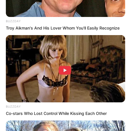
mulai melambung kala membintangi sebuah film layar lebar
bertajuk
30 Hari Mencari Cinta
sebagai Barbara pada tahun
2004.
BUZZDAY
Pernah membintangi film horor
Bernapas Dalam Kubur
. Ia
Troy Aikman's And His Lover Whom You'll Easily Recognize
memerankan karakter Suzanna, sang kegenda horor Indonesia.
Kasus video dirinya dengan Ariel Noah sempat membuat
kariernya terpuruk dan membuat ia hiatus dari dunia hiburan
beberapa lama sebelum ia kembali ke dunia hiburan.
Pada awal Juni 2010 tersandung skandal video dewasa antara
dirinya dengan kekasihnya saat itu yaitu Ariel.
Selain berkarir di bidang akting dan model, ia juga mempunyai
clothing line yang dinamakan Luna Habit dibawah PT Ritel
Luna Makmur
BUZZDAY
Pada pertengahan tahun 2016 ia mendapatkan kesempatan
Co-stars Who Lost Control While Kissing Each Other
bermain di Hollywood, Amerika Serikat dalam film drama
horror
Devil’s Whisper
yang rilis pada tahun 2017. Di film ini,