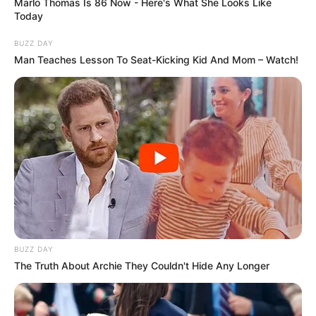
Marlo Thomas Is 86 Now - Here's What She Looks Like
Ustad Milenial
(2021), sebagai Produser Eksekutif
Today
The Rebels
(2019), sebagai Tante Val
BUZZ DAY
Man Teaches Lesson To Seat-Kicking Kid And Mom – Watch!
Sitkom
OB Shift 2
(2009), sebagai Sukma Lusi Rukmini
FTV
Sekali Jatuh, 2x Cinta
(2012) sebagai Jessica
Demi Silvy, Ku Rela Jadi Baby Sitter
(2011) sebagai Silvy
From Medan with Love
(2011)
Pacarku Bidadari Jutek
(2010) sebagai Regi
BUZZ DAY
Kepala Tiga
(2006)
The Truth About Archie They Couldn't Hide Any Longer
Acara televisi