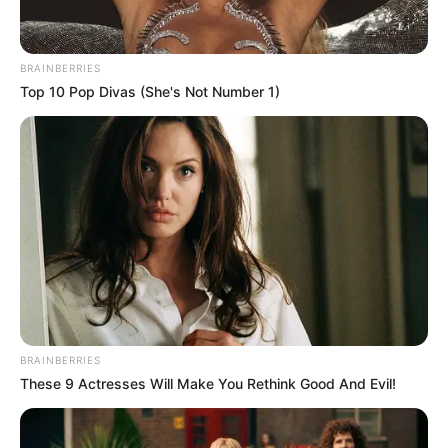
Ia dikenal sejak membintangi film
30 Hari Mencari Cinta
(2004)
dan
Suzzanna: Bernapas dalam Kubur
(2018). Selain itu, ia
BRAINBERRIES
merupakan membintangi sinetron
Cinta dan Anugerah
(2009-
Top 10 Pop Divas (She's Not Number 1)
2010),
Putri Duyung
(2013-2014).
Daftar isi
Karier
Luna Maya memulai debut sebagai aktris lewat film layar lebar
berjudul
30 Hari Mencari Cinta
pada tahun 2004. Setelah itu, ia
terhitung sangat aktif dalam membintangi sejumlah film.
Beberapa sinema film layar lebar yang pernah dibintanginya, yaitu
BRAINBERRIES
Jakarta Undercover
(2006),
In the Name of Love
(2008),
Asmara
These 9 Actresses Will Make You Rethink Good And Evil!
Dua Diana
(2009),
Tak Kemal Maka Tak Sayang
(2014), dan
Sabar Ini Ujian
(2020).