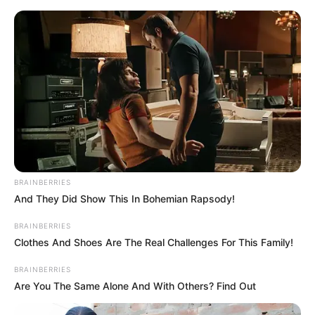
HOME
INSPIRASI
STYLE
FILM &
NGAKAK
QUOTES
HYPE
MORE
SERIES
BRAINBERRIES
And They Did Show This In Bohemian Rapsody!
BRAINBERRIES
Clothes And Shoes Are The Real Challenges For This Family!
BRAINBERRIES
Are You The Same Alone And With Others? Find Out