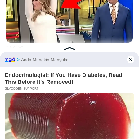
Play
– feat Dewi Sandra & Sandra Dewi – Indonesian Theme
Song for Euro 2008 (2008)
Album
Perjalanan
(2011)
BUZZ DAY
Viewers Had To Look Away When This Happened On Live Tv
Model Video Klip
Hidup Tapi Mati
– D’Bagindas (2013)
Before You Go
Jangan Ngarep
– Setia Band (2012)
Angel
– F.O.S (2011)
Kau tak Setia
(2010) – Dhea Ananda, sebagai Sutradara
Aku Masih Mencintaimu
– Matera (2009)
Kau
– Pilar (2009)
Sobat
– Shinobi (2009)
HABERION