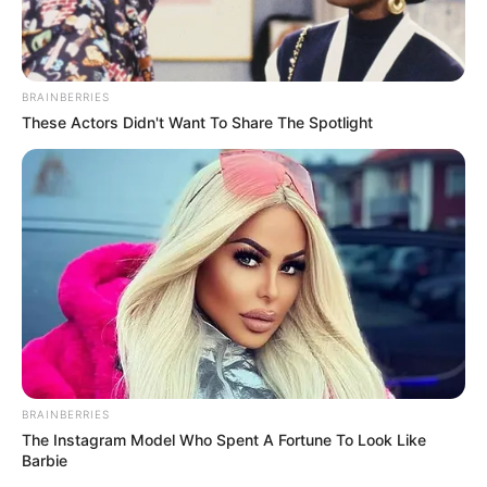
BRAINBERRIES
These Actors Didn't Want To Share The Spotlight
Fail! 10 Potret Makanan Gagal
Dimasak yang Bikin Kamu
Nggak Selera
BRAINBERRIES
The Instagram Model Who Spent A Fortune To Look Like
10 Pose Manekin Anti
Barbie
Mainstream yang Konyol