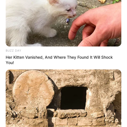
BUZZ DAY
Her Kitten Vanished, And Where They Found It Will Shock
You!
Mengingat sukses film Mata Batin 1 yang telah tayang di jaringan
Netflix dan beberapa negara tetangga seperti Malaysia, Singapura
dan Thailand menjadikan adanya ekpektasi yang lebih dari film
sekuel Mata Batin 2.
Hal ini tentu menjadi tantangan tersendiri bagi tim produksinya.