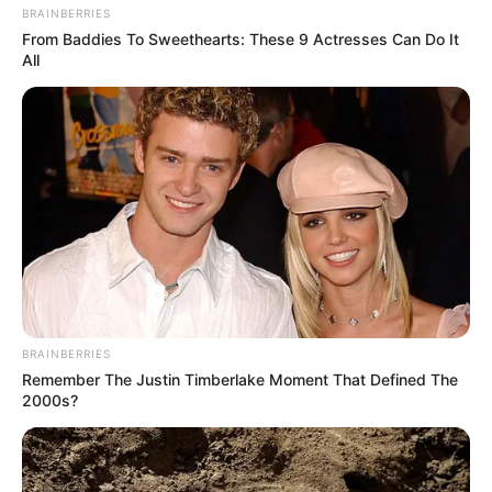
BRAINBERRIES
From Baddies To Sweethearts: These 9 Actresses Can Do It
Kisah Horor Tol
7 Kendaraan Tradisional
All
Cipularang, Sering Terjadi
Indonesia, Patut
Kecelakaan yang
Dilestarikan
Merenggut Nyawa
BRAINBERRIES
Remember The Justin Timberlake Moment That Defined The
2000s?