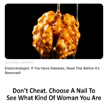
HOME
INSPIRASI
STYLE
FILM &
NGAKAK
QUOTES
HYPE
MORE
SERIES
GLYCOGEN SUPPORT
Endocrinologist: If You Have Diabetes, Read This Before It's
Removed!