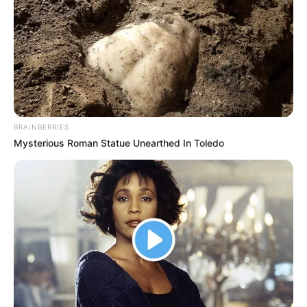
BRAINBERRIES
Mysterious Roman Statue Unearthed In Toledo
Serem! 9 Chat Ojek Online &
Pelanggan Ini Bikin Auto
Merinding