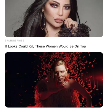
Hebat! Inilah 5 Seniman
Keren, Inilah 7 Game
Muda Indonesia yang
Buatan Indonesia yang
Sudah Mendunia
Sudah Mendunia
BRAINBERRIES
If Looks Could Kill, These Women Would Be On Top
13 Film Genre Survival,
10 Animasi Buatan
Paling Seru untuk
Indonesia yang Go
Ditonton
International