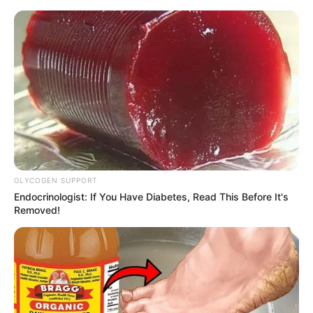
Banget
8 Kata Lucu Seputar Malam
Minggu ala Jomblo yang Bikin
Ngenes
GLYCOGEN SUPPORT
Endocrinologist: If You Have Diabetes, Read This Before It's
Removed!
10 Desain Kanopi Tempat