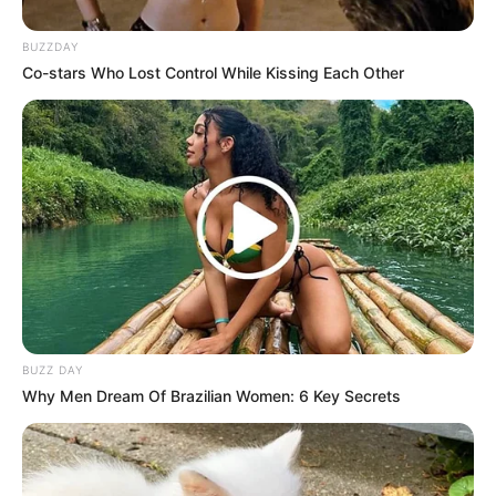
BUZZDAY
Co-stars Who Lost Control While Kissing Each Other
BUZZ DAY
(foto: imbd)
Why Men Dream Of Brazilian Women: 6 Key Secrets