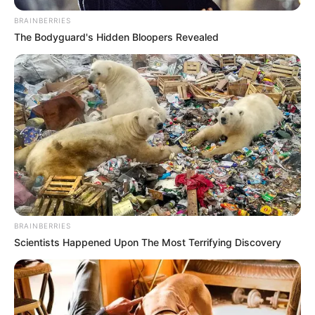
BRAINBERRIES
The Bodyguard's Hidden Bloopers Revealed
Bikin Ngakak, 10 Potret
Cosplay Murah Pakai Bahan
Seadanya
BRAINBERRIES
Scientists Happened Upon The Most Terrifying Discovery
Anti Mainstream, 10 Cara
Membawa Barang Belanjaan
Versi Warga Thailand