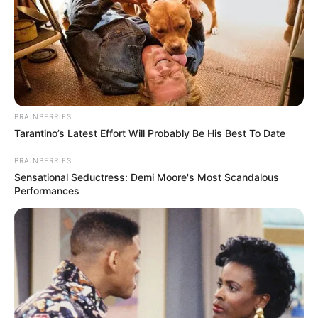
Langka Banget! 10 Pose Lucu
BRAINBERRIES
Katak yang Bikin Ketawa
Tarantino’s Latest Effort Will Probably Be His Best To Date
Gemes
BRAINBERRIES
Sensational Seductress: Demi Moore's Most Scandalous
Performances
Ambyar! 10 Kalimat Baper
Pakai Bahasa Jawa Ini Bikin
Galau Abis