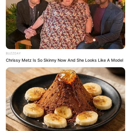
Mata Batin 2, Menguak Misteri
Arwah Penuh Dendam
“Darmah”
Penulis:
staff dailysia
|
26 Desember 2018
BUZZDAY
Chrissy Metz Is So Skinny Now And She Looks Like A Model
Bagaimana jika dua cewek yang memiliki mata batin berusaha
untuk menguak misteri dari rumah panti asuhan yang mereka
tinggali? Namun, jutru malapetaka yang terjadi setelah bebasnya
sosok menyeramkan “darmah” (arwah yang penuh dendam) dan
meneror penghuni panti asuhan yang merupakan anak-anak
tersebut.
Cerita horor ini merupakan cerita dalam film terbaru produksi
“Hitmaker Studio” yang akan tayang tanggal 17 Januari 2019,
Mata Batin 2.