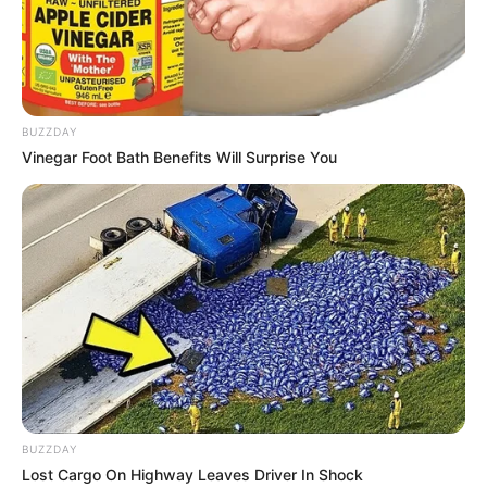
Tidur, Serasa Beristirahat di
Kamar Raja
BUZZDAY
Vinegar Foot Bath Benefits Will Surprise You
Tampil Lebih Modern, 7 Potret
Hasil Renovasi Rumah Berusia
90 Tahun
BUZZDAY
Lost Cargo On Highway Leaves Driver In Shock