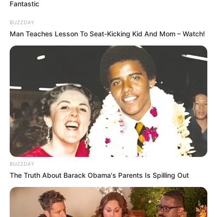
Fantastic
BUZZDAY
Man Teaches Lesson To Seat-Kicking Kid And Mom – Watch!
BUZZDAY
The Truth About Barack Obama's Parents Is Spilling Out
FILM