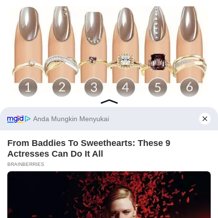
BUZZ DAY
What Your Nails And Rings Say About Who You Really Are!
Before You Go
PRIVACY POLICY
DISCLAIMER
HUBUNGI KAMI
IKLAN