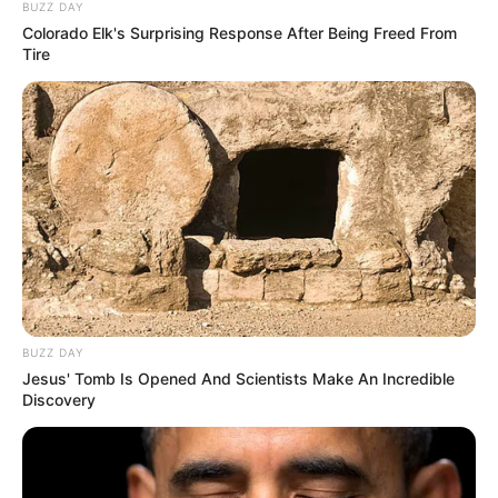
Berikut ini 7 kendaraan tradisional yang dikenal di Indonesia dan
BUZZ DAY
Colorado Elk's Surprising Response After Being Freed From
perlu dilestarikan.
Tire
Baca juga:
5 Senjata Tradisional Kalimantan, Ada yang
Dianggap Bertuah
Daftar isi
1. Delman
BUZZ DAY
Jesus' Tomb Is Opened And Scientists Make An Incredible
Discovery