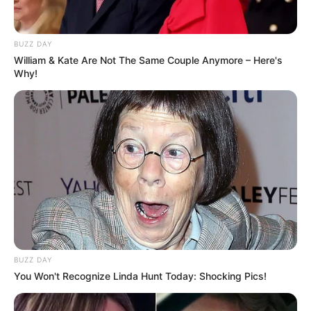
Bikin Ngakak, 10 Potret
Cosplay Murah Pakai Bahan
BUZZ DAY
Seadanya
William & Kate Are Not The Same Couple Anymore – Here's
Why!
Anti Mainstream, 10 Cara
Membawa Barang Belanjaan
Versi Warga Thailand
BUZZ DAY
You Won't Recognize Linda Hunt Today: Shocking Pics!