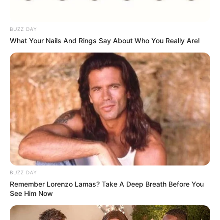
BUZZ DAY
What Your Nails And Rings Say About Who You Really Are!
Tampil Lebih Modern, 7 Potret
Hasil Renovasi Rumah Berusia
90 Tahun
BUZZ DAY
Remember Lorenzo Lamas? Take A Deep Breath Before You
See Him Now