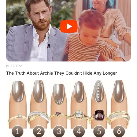
8 Kata Lucu Seputar Malam
Minggu ala Jomblo yang Bikin
Ngenes
BUZZ DAY
The Truth About Archie They Couldn't Hide Any Longer
10 Desain Kanopi Tempat
Tidur, Serasa Beristirahat di
Kamar Raja