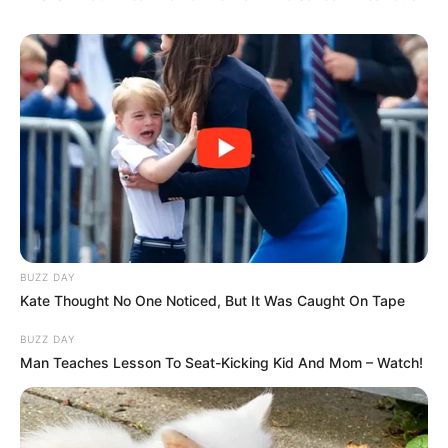
10 Animasi Buatan
7 Pelukis Indonesia
Indonesia yang Go
Terkenal, Karyanya Sudah
International
Melegenda
BUZZ DAY
Kate Thought No One Noticed, But It Was Caught On Tape
BUZZ DAY
Man Teaches Lesson To Seat-Kicking Kid And Mom – Watch!
Mama Mama Jagoan
13 Hantu Seram di
Indonesia, Salah Satunya
Ditakuti di Maluku dan
Papua