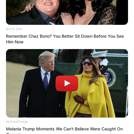
4. Bentor
BUZZ DAY
Remember Chaz Bono? You Better Sit Down Before You See
Him Now
(foto: okezone)
Bentor merupakan kendaraan tradisional di Indonesia yang aslinya
INSTANTHUB
dari daerah Gorontalo. Memang orang-orang yang memakai
Melania Trump Moments We Can't Believe Were Caught On
bentor paling mudah ditemukan di daerah Sulawesi Utara.