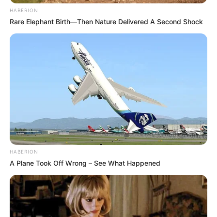
HABERION
Rare Elephant Birth—Then Nature Delivered A Second Shock
HABERION
A Plane Took Off Wrong – See What Happened
3. Ojek Sepeda