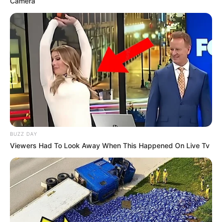
Camera
Kendaraan tradisional yang satu ini bentuknya mirip becak, tapi
memakai motor untuk bagian belakang. Meskipun tradisional, tapi
sekarang sudah banyak bentor modifikasi.
Baca juga:
Rebo Wekasan, Tradisi Jawa di Bulan Safar
untuk Menolak Bala
5. Bemo
BUZZ DAY
Viewers Had To Look Away When This Happened On Live Tv