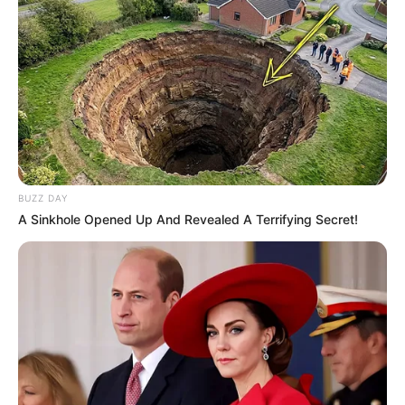
BUZZ DAY
A Sinkhole Opened Up And Revealed A Terrifying Secret!
Serem! 9 Chat Ojek Online &
Pelanggan Ini Bikin Auto
Merinding