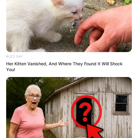
TULIS KOMENTAR
Alamat email Anda tidak akan dipublikasikan.
Ruas yang wajib ditandai
*
BUZZ DAY
Her Kitten Vanished, And Where They Found It Will Shock
You!