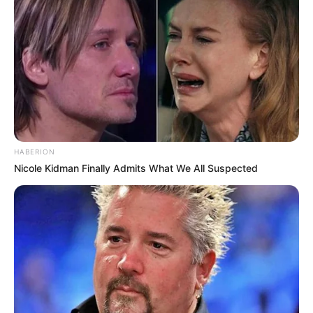
Langka Banget! 10 Pose Lucu
Katak yang Bikin Ketawa
Gemes
HABERION
Nicole Kidman Finally Admits What We All Suspected
Ambyar! 10 Kalimat Baper
Pakai Bahasa Jawa Ini Bikin
Galau Abis