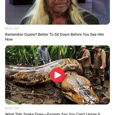
BUZZ DAY
Remember Duane? Better To Sit Down Before You See Him
Now
BUZZ DAY
What This Snake Does—Experts Say You Can't Unsee It