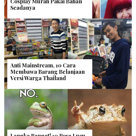
STAFF DAILYSIA
| 15 Desember 2018
Drama Indonesia “Halustik”:
Kesalahan Kecil yang Berakibat
Fatal