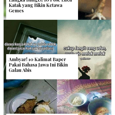
STAFF DAILYSIA
| 15 Desember 2018
Web Series Indonesia “Knock Out
Girl”, Usaha Penyelamatan
Kehormatan Sang Ayah