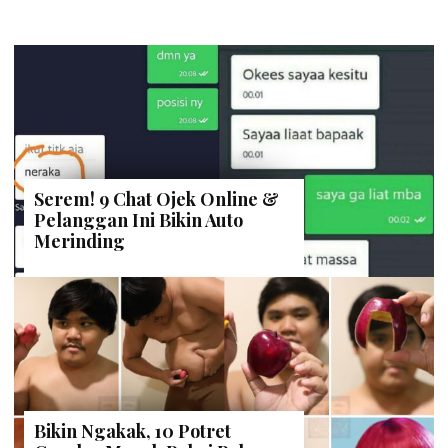
STAFF DAILYSIA
| 16 Desember 2018
Drama Series “KZL”: Solusi
Permasalahan Millenial di Dunia
Maya