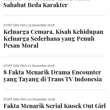
STAFF DAILYSIA
| 26 Desember 2018
Mata Batin 2, Menguak Misteri
Arwah Penuh Dendam “Darmah”