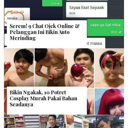
Serem! 9 Chat Ojek Online &
Pelanggan Ini Bikin Auto
Merinding
Bikin Ngakak, 10 Potret
Cosplay Murah Pakai Bahan
Seadanya