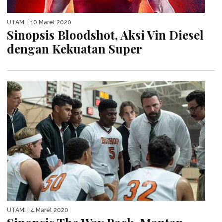
UTAMI
| 10 Maret 2020
Sinopsis Bloodshot, Aksi Vin Diesel
dengan Kekuatan Super
UTAMI
| 4 Maret 2020