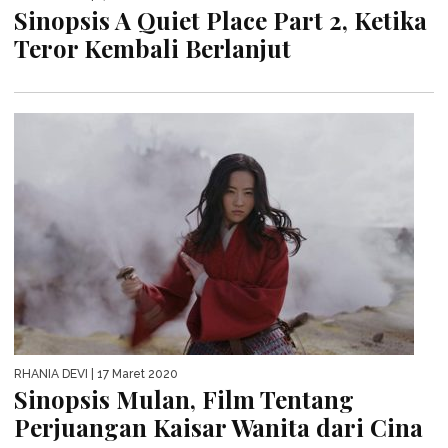
Sinopsis A Quiet Place Part 2, Ketika
Teror Kembali Berlanjut
RHANIA DEVI
| 17 Maret 2020
Sinopsis Mulan, Film Tentang
Perjuangan Kaisar Wanita dari Cina