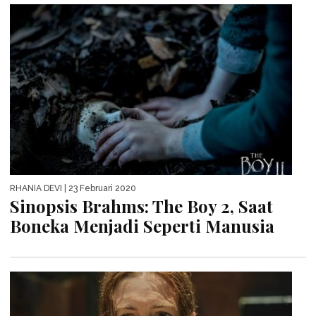
RHANIA DEVI
| 23 Februari 2020
Sinopsis Brahms: The Boy 2, Saat
Boneka Menjadi Seperti Manusia