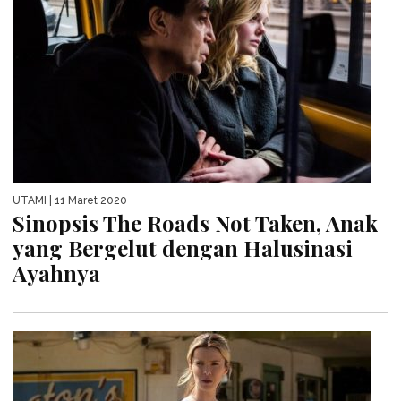
UTAMI
| 11 Maret 2020
Sinopsis The Roads Not Taken, Anak
yang Bergelut dengan Halusinasi
Ayahnya