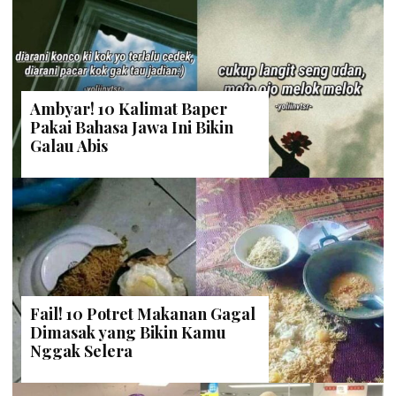
Ambyar! 10 Kalimat Baper
Pakai Bahasa Jawa Ini Bikin
Galau Abis
Fail! 10 Potret Makanan Gagal
Dimasak yang Bikin Kamu
Nggak Selera