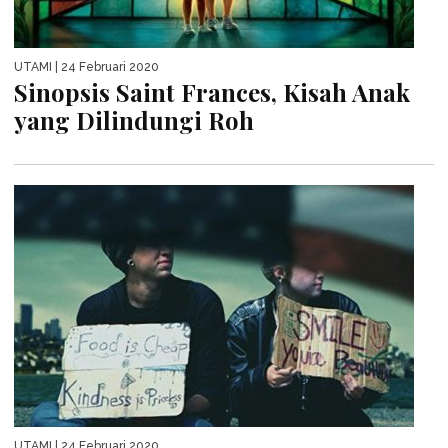
UTAMI
| 24 Februari 2020
Sinopsis Saint Frances, Kisah Anak
yang Dilindungi Roh
UTAMI
| 24 Februari 2020