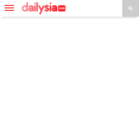
HOME
INSPIRASI
STYLE
FILM &
NGAKAK
QUOTES
HYPE
MORE
SERIES