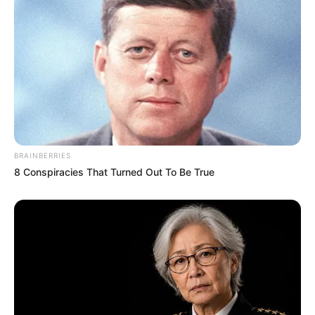
Baca juga:
Sinopsis The Nightmare, Kegilaan Seorang Ayah
Atas Kehilangan Anaknya
Selain tokoh utama yang diperankan oleh Claes Bang, ada Mick
Jagger yang berperan sebagai Cassidy. Adapula Donald
Sutherland yang memerankan Debney dan Rosalind Halstead
sebagai Evelina Macri.
The Burnt Orange Heresy juga akan diwarnai kisah aksi dan
BRAINBERRIES
drama di dalam kisahnya. Film berdurasi 99 menit ini akan rilis
8 Conspiracies That Turned Out To Be True
pada 6 Maret 2020. Nah, bagaimana ketegangan film ini? Jangan
sampai melewatkannya ya!