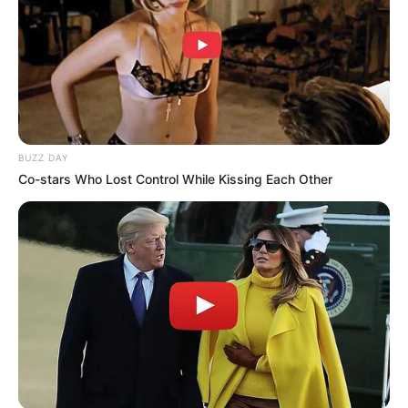
Langka Banget! 10 Pose Lucu
Katak yang Bikin Ketawa
Gemes
BUZZ DAY
Co-stars Who Lost Control While Kissing Each Other
Ambyar! 10 Kalimat Baper
Pakai Bahasa Jawa Ini Bikin
Galau Abis