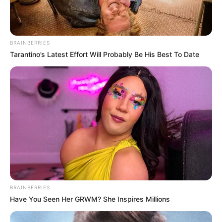
BRAINBERRIES
Tarantino’s Latest Effort Will Probably Be His Best To Date
(foto: imdb)
Lukisan itu adalah ambisi Cassidy bahwa di dalamnya lukisan
karya Debney itu mengandung teka-teki tak terjawab dari
pelukisnya sendiri. Cassidy akan mengupah berapapun yang
James mau.
James sendiri mempunyai ambisi besar. Ia tak segan melakukan
BRAINBERRIES
apa saja untuk ambisinya itu. Ia melakukan pembakaran,
Have You Seen Her GRWM? She Inspires Millions
pencurian. Bahkan pembunuhan ia tak segan untuk melakukannya
demi karirnya.