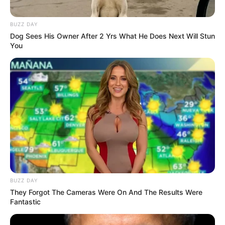
BUZZ DAY
Dog Sees His Owner After 2 Yrs What He Does Next Will Stun
Tampil Lebih Modern, 7 Potret
You
Hasil Renovasi Rumah Berusia
90 Tahun
BUZZ DAY
They Forgot The Cameras Were On And The Results Were
Fantastic