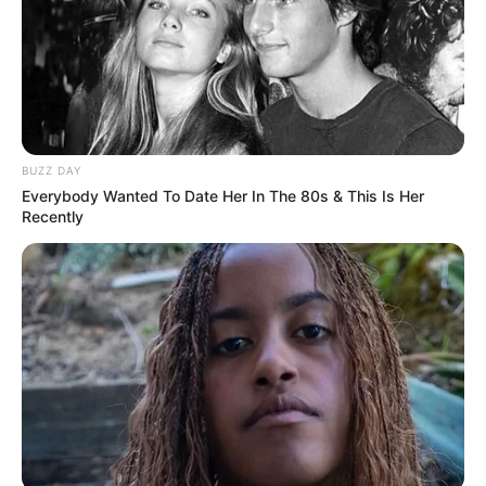
Sinopsis Inside the Rain,
Sinopsis Never Rarely
Pembuktian Pria di
Sometimes Always,
BUZZ DAY
Tengah Gangguan
Perjalanan Dua Remaja
Everybody Wanted To Date Her In The 80s & This Is Her
Kepribadian
Melakukan Aborsi
Recently
Sinopsis The Roads Not
Sinopsis The Hunt, Aksi
Taken, Anak yang
Perburuan 12 Orang dan
Bergelut dengan
Konspirasi Dibaliknya
Halusinasi Ayahnya