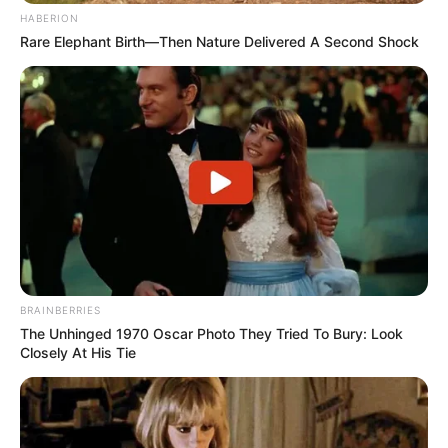
HABERION
Bikin Ngakak, 10 Potret
Rare Elephant Birth—Then Nature Delivered A Second Shock
Cosplay Murah Pakai Bahan
Seadanya
Anti Mainstream, 10 Cara
Membawa Barang Belanjaan
Versi Warga Thailand
BRAINBERRIES
The Unhinged 1970 Oscar Photo They Tried To Bury: Look
Closely At His Tie