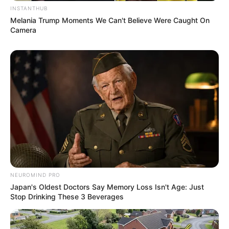
INSTANTHUB
Melania Trump Moments We Can't Believe Were Caught On
Fail! 10 Potret Makanan Gagal
Camera
Dimasak yang Bikin Kamu
Nggak Selera
10 Pose Manekin Anti
Mainstream yang Konyol
Banget
NEUROMIND PRO
Japan's Oldest Doctors Say Memory Loss Isn't Age: Just
Stop Drinking These 3 Beverages