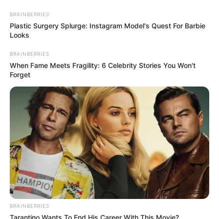
BRAINBERRIES
Plastic Surgery Splurge: Instagram Model's Quest For Barbie
Looks
HOME
INSPIRASI
STYLE
FILM &
NGAKAK
QUOTES
HYPE
MORE
SERIES
BRAINBERRIES
When Fame Meets Fragility: 6 Celebrity Stories You Won't
Forget
BRAINBERRIES
Tarantino Wants To End His Career With This Movie?