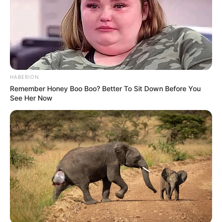
HABERION
Remember Honey Boo Boo? Better To Sit Down Before You
See Her Now
Serem! 9 Chat Ojek Online &
Pelanggan Ini Bikin Auto
Merinding