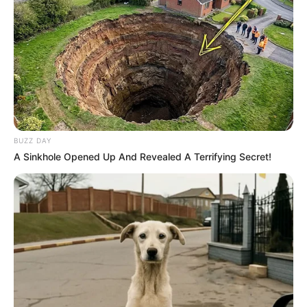
8 Kata Lucu Seputar Malam
Minggu ala Jomblo yang Bikin
Ngenes
BUZZ DAY
A Sinkhole Opened Up And Revealed A Terrifying Secret!
10 Desain Kanopi Tempat
Tidur, Serasa Beristirahat di
Kamar Raja