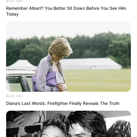
BUZZ DAY
Remember Albert? You Better Sit Down Before You See Him
Today
LIHAT ARTIKEL LAINNYA
BUZZ DAY
Diana’s Last Words: Firefighter Finally Reveals The Truth
Sinopsis A Quiet Place
Sinopsis Mulan, Film
Part 2, Ketika Teror
Tentang Perjuangan
Kembali Berlanjut
Kaisar Wanita dari Cina