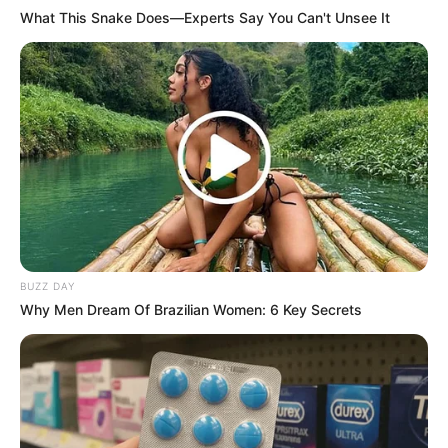
What This Snake Does—Experts Say You Can't Unsee It
Anti Mainstream, 10 Cara
Membawa Barang Belanjaan
Versi Warga Thailand
BUZZ DAY
Why Men Dream Of Brazilian Women: 6 Key Secrets
Langka Banget! 10 Pose Lucu
Katak yang Bikin Ketawa
Gemes