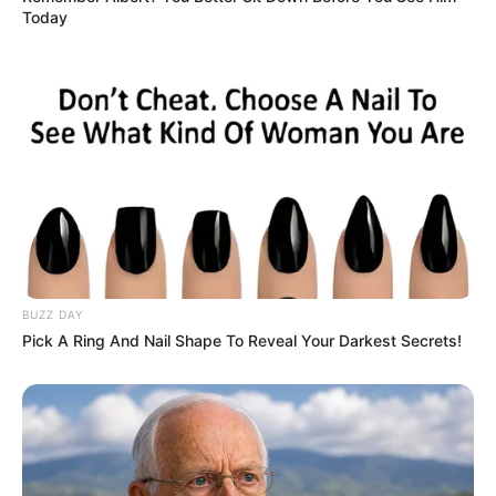
Nggak Selera
Today
10 Pose Manekin Anti
Mainstream yang Konyol
Banget
BUZZ DAY
Pick A Ring And Nail Shape To Reveal Your Darkest Secrets!
8 Kata Lucu Seputar Malam