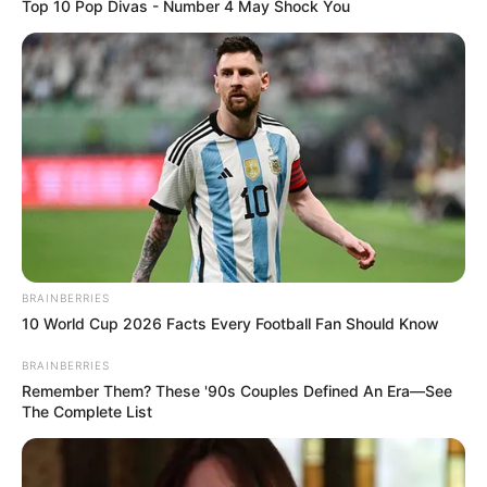
Top 10 Pop Divas - Number 4 May Shock You
Perjalanan Dua Remaja Melakukan Aborsi
Baca selengkapnya
arrow_forward_ios
BRAINBERRIES
10 World Cup 2026 Facts Every Football Fan Should Know
Namun dari semua persoalan diagnosis itu, Glass lebih memilih
istilah sembrono Namun dibalik itu ia meyakini bahwa ia jenius
Mute
BRAINBERRIES
dan ingin membuktikan keyakinan itu pada orang lain.
Remember Them? These '90s Couples Defined An Era—See
The Complete List
Glass yang diusir dari kampusnya karena ada kesalahpahaman,
kemudian ingin melepaskan beban stressnya di klub malam yang
berisi penari telanjang.