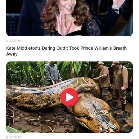
BUZZDAY
Serem! 9 Chat Ojek Online &
Kate Middleton's Daring Outfit Took Prince William's Breath
Pelanggan Ini Bikin Auto
Away
Merinding
Bikin Ngakak, 10 Potret
Cosplay Murah Pakai Bahan
Seadanya
BUZZDAY