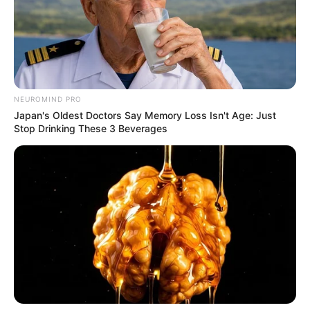
Minggu ala Jomblo yang Bikin
Ngenes
NEUROMIND PRO
Japan's Oldest Doctors Say Memory Loss Isn't Age: Just
Stop Drinking These 3 Beverages
10 Desain Kanopi Tempat
Tidur, Serasa Beristirahat di
Kamar Raja
Tampil Lebih Modern, 7 Potret