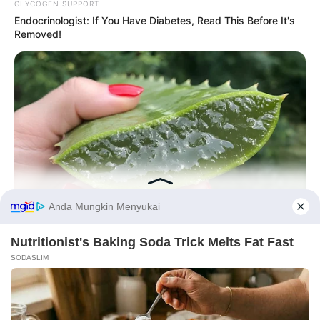
GLYCOGEN SUPPORT
Hasil Renovasi Rumah Berusia
Endocrinologist: If You Have Diabetes, Read This Before It's
90 Tahun
Removed!
VIRIFLOW
Before You Go
Do This 3-Minute Bedtime Routine [Works While You Sleep]