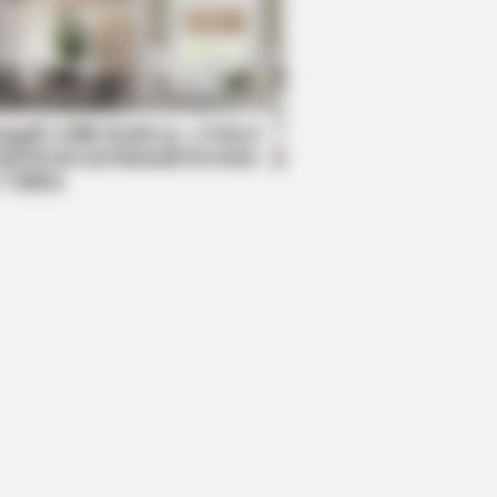
DAY
e TV Shock: What Happened Next
nned Millions
mpil Lebih Modern, 7 Potret
sil Renovasi Rumah Berusia
 Tahun