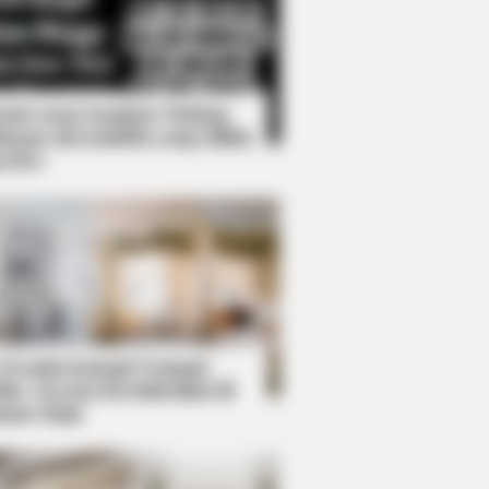
Kata Lucu Seputar Malam
nggu ala Jomblo yang Bikin
enes
r, Whom You'll Easily Recognize
 Desain Kanopi Tempat
dur, Serasa Beristirahat di
mar Raja