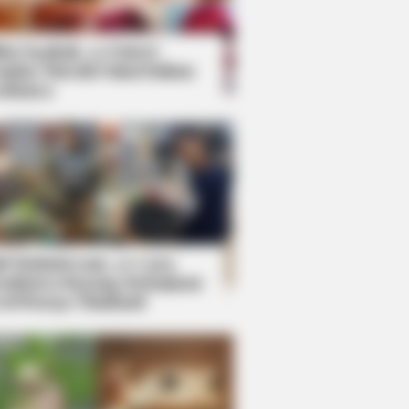
kin Ngakak, 10 Potret
splay Murah Pakai Bahan
adanya
ti Mainstream, 10 Cara
mbawa Barang Belanjaan
rsi Warga Thailand