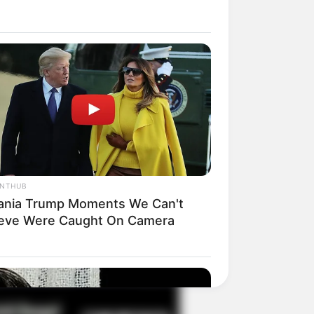
il! 10 Potret Makanan Gagal
masak yang Bikin Kamu
gak Selera
ANTHUB
ania Trump Moments We Can't
ieve Were Caught On Camera
 Pose Manekin Anti
instream yang Konyol
nget