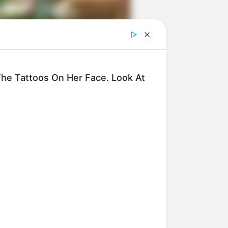
ngka Banget! 10 Pose Lucu
tak yang Bikin Ketawa
mes
e Tattoos On Her Face. Look At
byar! 10 Kalimat Baper
kai Bahasa Jawa Ini Bikin
lau Abis