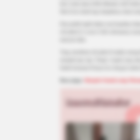
kini Anda akan lebih dihantui oleh badut
film It ini sekali lagi tampaknya akan 
Dua puluh tujuh tahun usai kejadian dal
roh jahat It. Losers Club sebenarnya 
mencari tahu.
Yang membuat roh jahat It makin meng
menjadi apa saja. Tetapi, wujud yang ak
badut bernama Pennywise dengan mulut 
Baca juga:
Sinopsis Suami yang Mena