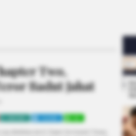
Chapter Two,
eror Badut Jahat
Se
Pe
Me
9
WHATSAPP
TELEGRAM
LINE
n yang ditimbukan dari It: Chapter One kemarin? Tenang,