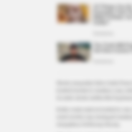
BUZZ DAY
What Engineers Found At Rushmo
Changes History
Mereka mengetahui bahwa badut Pennywi
kembali bertolak ke rumahnya yang suda
itu untuk sekedar melihat-lihat bagaim
Ketika wanita muda itu kembali ke sana
nenek tersebut yang meninggali rumahn
mengajaknya berbincang-bincang.