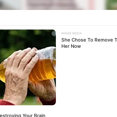
La
Ka
Ge
RADAR MEDIA
She Chose To Remove Th
Her Now
Losers Club akhirnya sukses untuk melenyapkan si badut
a Pennywise, mereka menyangka badut itu akan pergi
Mute
harapan belaka. Tidak ada kata lenyap ataupun pergi
Am
Pa
Ga
Destroying Your Brain