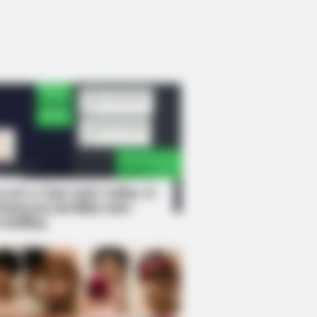
rem! 9 Chat Ojek Online &
langgan Ini Bikin Auto
rinding