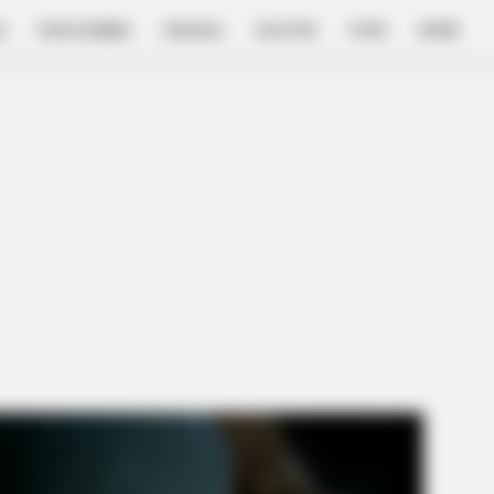
E
FILM & SERIES
NGAKAK
QUOTES
HYPE
MORE