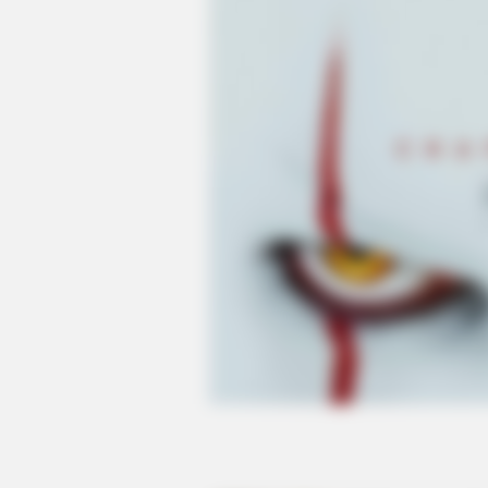
BUZZ DAY
Meghan & Harry Confirmed Awkwar