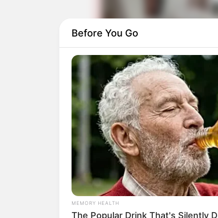
Before You Go
Dalam film It: Chapter One, anak-anak 
Pennywise. Tentu saja dengan lenyapny
selama-lamanya.
Namun, pastinya sangkaan itu hanyalah 
untuk si badut Pennywise yang horror.
MEMORY HEALTH
The Popular Drink That's Silently 