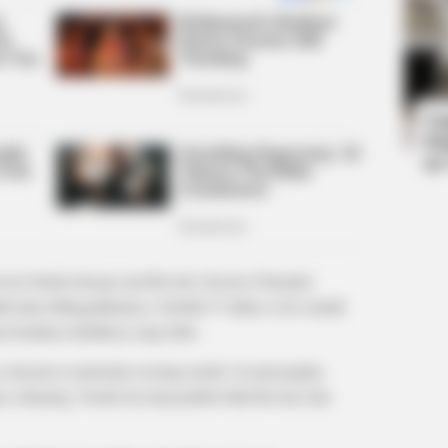
HABERION
BUZZ 
re
15 Celebrities Who Are In Jail Right
Liv
Now. You'll Be Surprised!
Stu
Ta
Ha
90
se belum lenyap saat Beverly (Jessica Chastain)
h lama ditinggalkannya. Setelah 27 tahun, ia ke rumah
ana keadaan rumahnya yang dulu.
, ternyata ia menemui seorang nenek. Ia menyangka
ya sekarang. Nenek itu menyambut baik Beverly dan