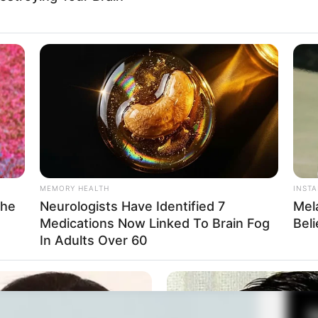
Fa
Di
Ng
MEMORY HEALTH
INST
She
Neurologists Have Identified 7
Mel
Medications Now Linked To Brain Fog
Bel
10
In Adults Over 60
Ma
Ba