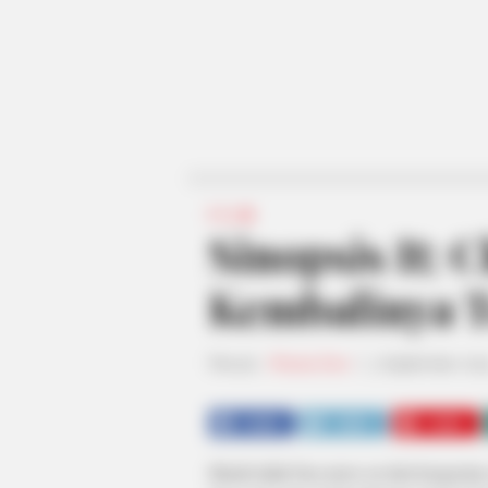
FILM
Sinopsis It: 
Kembalinya T
Penulis:
Rhania Devi
|
3 September 201
SHARE
TWEET
SHARE
Masih tidak bisa move on dari kengeria