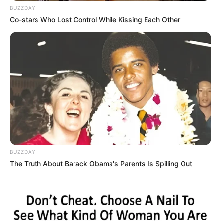
BUZZDAY
Co-stars Who Lost Control While Kissing Each Other
Kekayaan
Tidak diketahui pasti berapa total kekayaan Egi Fedly,
BUZZDAY
kekayaannya berasal dari kariernya sebagai aktor dan musikus.
The Truth About Barack Obama's Parents Is Spilling Out
Kontroversi
–