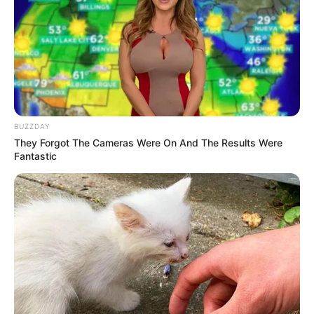
Tak hanya film, ia membintangi sinetron
Kala Cinta
Menggoda
(2004-2005),
Tawakal
(2005-2006),
Senggol-Senggol
Asmara
(2011-2012),
Amanah Wali
(2017) dan beberapa judul
lainnya.
BUZZDAY
They Forgot The Cameras Were On And The Results Were
Fantastic
Play
00:00
Play
Mute
Dengan pengalamannya tersebut, ia pernah masuk dalam nominasi
penghargaan. Ia masuk nominasi berkat film
Marlina, Si
Pembunuh dalam Empat Babak
(2017).