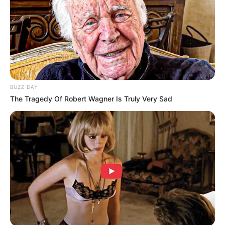
Istri & Pacar
Tidak diketahui namanya
Ia pernah menikah dengan seorang wanita namun berakhir dengan
perceraian. Keduanya dikaruniai satu anak yang diberi nama
Giraldi Pradana Putra Fedly.
BUZZ DAY
Yanti Pane
The Tragedy Of Robert Wagner Is Truly Very Sad
Ia sudah menikah dengan Yanti Pane yang merupakan juniornya
saat kuliah. Mereka memiliki anak yang diberi nama Farah Kiana
Fedly serta Kianu Arkhabel Fedly.