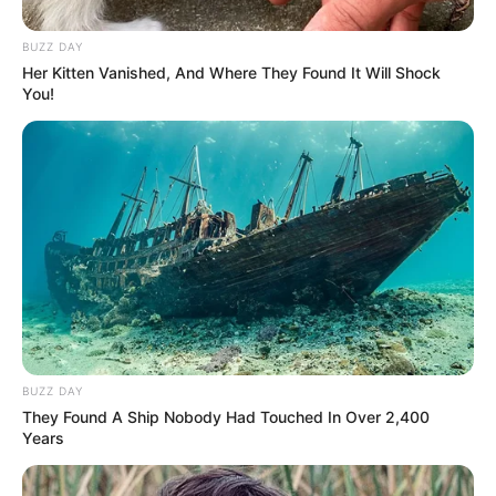
Baca juga:
Biodata, Profil, dan Fakta Mikha Hernan
BUZZ DAY
Her Kitten Vanished, And Where They Found It Will Shock
You!
BUZZ DAY
They Found A Ship Nobody Had Touched In Over 2,400
Years