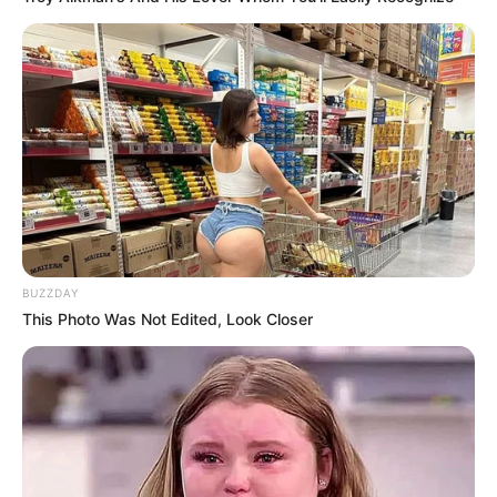
The Real Parakang: Warisan Berdarah
(2017), sebagai
Rusman
Jailangkung
(2017), sebagai Mangunharto Djojonegoro
Night Bus
(2017), sebagai Komandan Barat Samerka
Ular Tangga
(2017), sebagai Pak Karto
Headshot
(2016), sebagai Anto
2 Batas Waktu: Amanah Isa Al-Masih
(2016), sebagai Penjaga
leluhur
BUZZDAY
Mars: Mimpi Ananda Raih Semesta
(2016), sebagai Ki
This Photo Was Not Edited, Look Closer
Mangun Pakik
My Journey: Mencari Mata Air
(2016), sebagai Ki Barja
Persembahan Terakhir
(2015)
Tjokroaminoto: Guru Bangsa
(2015), sebagai Ibrahim Djamali
Nenek Siam
(2015), sebagai Sapto