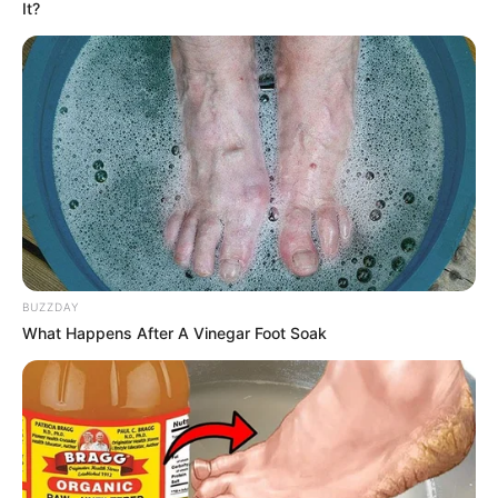
It?
BUZZDAY
What Happens After A Vinegar Foot Soak
Egi Fedly