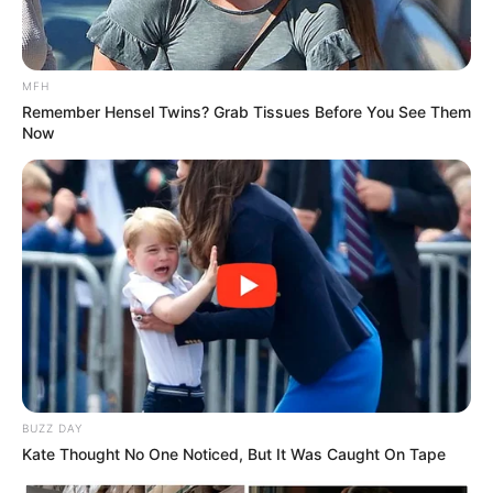
X: –
Threads:
@fedlyegi
Instagram:
@fedlyegi
MFH
Remember Hensel Twins? Grab Tissues Before You See Them
TikTok: –
Now
YouTube: –
Tinggi, Berat & Penampilan Fisik
Tinggi: – cm
Berat: – kg
Golongan Darah: –
Warna Rambut: –
Warna Mata: –
BUZZ DAY
Warna Kulit: –
Kate Thought No One Noticed, But It Was Caught On Tape
Ukuran Tubuh: –