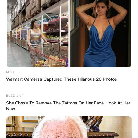
Ukuran Sepatu: –
Ukuran Baju: –
Pendidikan
Institut Kesenian Jakarta, Fakultas Seni Rupa, Jurusan Seni
Rupa, Peminatan Seni Patung (1978—1984)
Keluarga
MFH
Walmart Cameras Captured These Hilarious 20 Photos
Ayah: –
Ibu: –
BUZZ DAY
She Chose To Remove The Tattoos On Her Face. Look At Her
Saudara Laki-laki: –
Now
Saudara Perempuan: –
Anak: Giraldi Pradana Putra Fedly, Farah Kiana Fedly, Kianu
Arkhabel Fedly