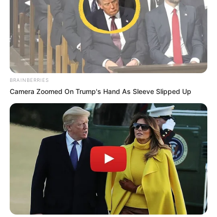
10 Desain Kanopi Tempat
Tidur, Serasa Beristirahat di
Kamar Raja
BRAINBERRIES
Camera Zoomed On Trump's Hand As Sleeve Slipped Up
Tampil Lebih Modern, 7 Potret
Hasil Renovasi Rumah Berusia
90 Tahun