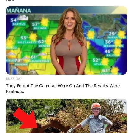
LIHAT ARTIKEL LAINNYA
13 Film Genre Survival,
5 Film yang Mirip Crows
Paling Seru untuk
Zero, Penuh Aksi
Ditonton
Menegangkan
BUZZ DAY
They Forgot The Cameras Were On And The Results Were
Fantastic
Imperfect: Karier, Cinta &
Eggnoid: Cinta & Portal
Timbangan
Waktu