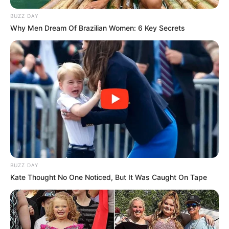
Membawa Barang Belanjaan
BUZZ DAY
Versi Warga Thailand
Why Men Dream Of Brazilian Women: 6 Key Secrets
Langka Banget! 10 Pose Lucu
Katak yang Bikin Ketawa
Gemes
BUZZ DAY
Kate Thought No One Noticed, But It Was Caught On Tape