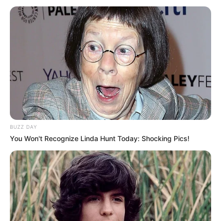
BUZZ DAY
You Won't Recognize Linda Hunt Today: Shocking Pics!
FILM
Back to School, Ketika