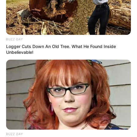
BUZZ DAY
Logger Cuts Down An Old Tree. What He Found Inside
Habibie dan Ainun 3
Jeritan Malam
Unbelievable!
BUZZ DAY