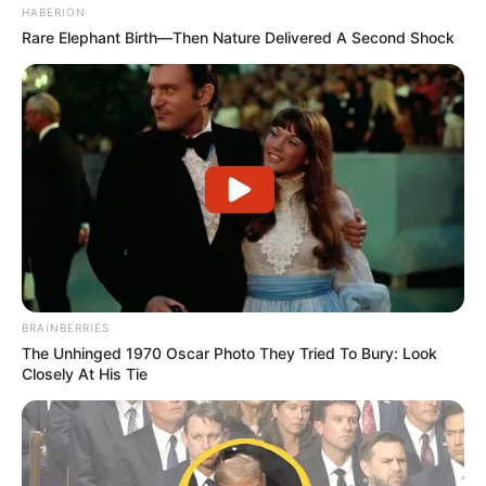
HABERION
10 Pose Manekin Anti
Rare Elephant Birth—Then Nature Delivered A Second Shock
Mainstream yang Konyol
Banget
8 Kata Lucu Seputar Malam
Minggu ala Jomblo yang Bikin
Ngenes
BRAINBERRIES
The Unhinged 1970 Oscar Photo They Tried To Bury: Look
Closely At His Tie