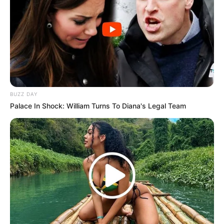
Pelanggan Ini Bikin Auto
Merinding
BUZZ DAY
Bikin Ngakak, 10 Potret
Palace In Shock: William Turns To Diana's Legal Team
Cosplay Murah Pakai Bahan
Seadanya
Anti Mainstream, 10 Cara