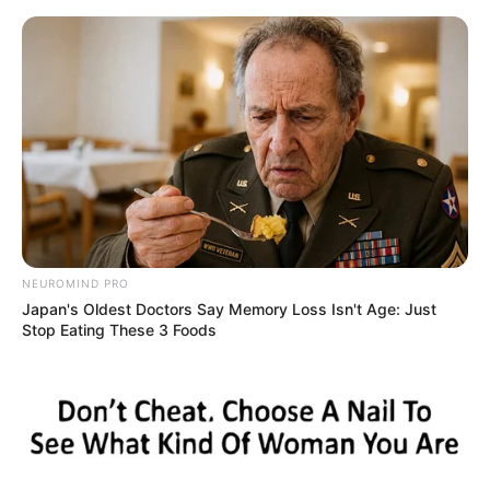
HOME
INSPIRASI
STYLE
FILM &
NGAKAK
QUOTES
HYPE
MORE
SERIES
NEUROMIND PRO
Japan's Oldest Doctors Say Memory Loss Isn't Age: Just
Stop Eating These 3 Foods