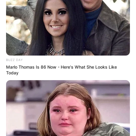
film pendek.
Film berdurasi 83 menit ini dijadwalkan tayang pada 30 Agustus
2019. Jangan lewatkan humor nan petualangan seru mereka dalam
film ini!
BUZZ DAY
Marlo Thomas Is 86 Now - Here's What She Looks Like
Today