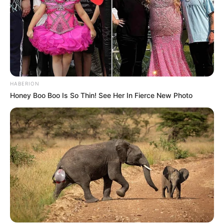
Ambyar! 10 Kalimat Baper
Pakai Bahasa Jawa Ini Bikin
Galau Abis
HABERION
Honey Boo Boo Is So Thin! See Her In Fierce New Photo
Fail! 10 Potret Makanan Gagal
Dimasak yang Bikin Kamu
Nggak Selera