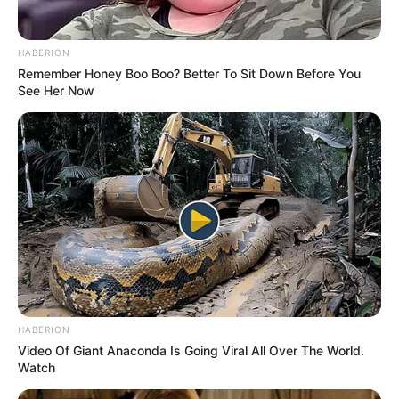
HABERION
TAGS
BACK TO SCHOOL
FILM
FILM BARAT
NETFLIX
Remember Honey Boo Boo? Better To Sit Down Before You
SINOPSIS BACK TO SCHOOL
See Her Now
HABERION
Video Of Giant Anaconda Is Going Viral All Over The World.
Watch