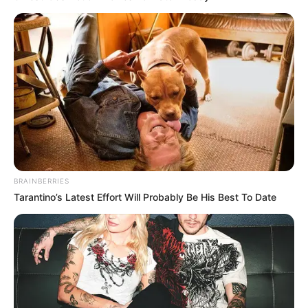
Imperfect: Karier, Cinta &
Eggnoid: Cinta & Portal
Timbangan
Waktu
BRAINBERRIES
Tarantino’s Latest Effort Will Probably Be His Best To Date
Habibie dan Ainun 3
Jeritan Malam