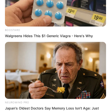
BOOSTARO
Walgreens Hides This $1 Generic Viagra - Here's Why
NEUROMIND PRO
Japan's Oldest Doctors Say Memory Loss Isn't Age: Just