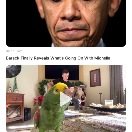
BUZZ DAY
Barack Finally Reveals What's Going On With Michelle
(foto: imdb)
Peter Parker yang sedang dalam perjalanan sekolah tiba-tiba
direkrut oleh Nick Fury. Ia diminta untuk bekerjasama dengan
Mysterio. Misterio adalah seorang master trik dan ilusi. Mereka
berdua harus bekerja sama untuk melawan serangan dari
Elementals.
Film sekuel ini disutradari oleh Jon Watts yang sebelumnya juga
menggarap seri pertamanya. Naskah film ini ditulis oleh Chris