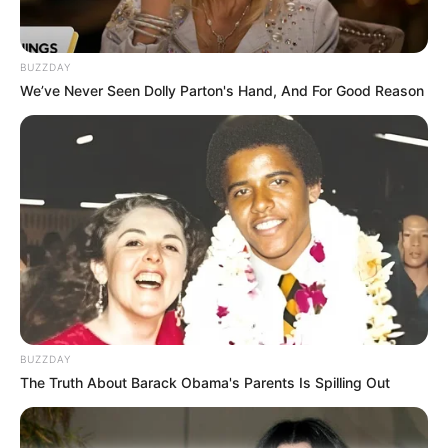
Tampil Lebih Modern, 7 Potret
Hasil Renovasi Rumah Berusia
90 Tahun
BUZZDAY
We’ve Never Seen Dolly Parton's Hand, And For Good Reason
BUZZDAY
The Truth About Barack Obama's Parents Is Spilling Out