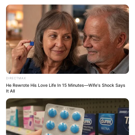
HOME
INSPIRASI
STYLE
FILM &
NGAKAK
QUOTES
HYPE
MORE
SERIES
DIRECTMAX
He Rewrote His Love Life In 15 Minutes—Wife's Shock Says
It All