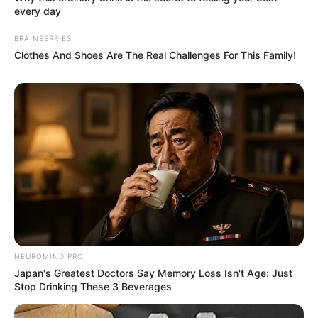
every day
Dimasak yang Bikin Kamu
Nggak Selera
BRAINBERRIES
Clothes And Shoes Are The Real Challenges For This Family!
10 Pose Manekin Anti
Mainstream yang Konyol
Banget
NEUROMIND PRO
Japan's Greatest Doctors Say Memory Loss Isn't Age: Just
Stop Drinking These 3 Beverages