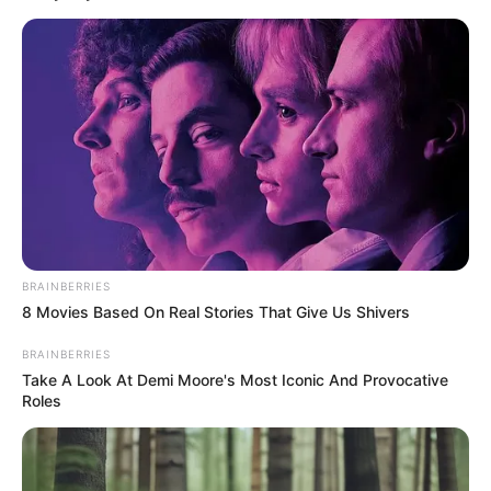
Serem! 9 Chat Ojek Online &
Pelanggan Ini Bikin Auto
Merinding
BRAINBERRIES
8 Movies Based On Real Stories That Give Us Shivers
BRAINBERRIES
Take A Look At Demi Moore's Most Iconic And Provocative
Roles
Bikin Ngakak, 10 Potret
Cosplay Murah Pakai Bahan