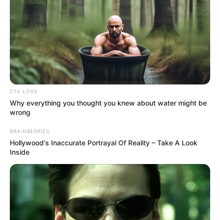
Seadanya
CTA LOVE
Anti Mainstream, 10 Cara
Why everything you thought you knew about water might be
Membawa Barang Belanjaan
wrong
Versi Warga Thailand
BRAINBERRIES
Hollywood's Inaccurate Portrayal Of Reality – Take A Look
Inside
Langka Banget! 10 Pose Lucu