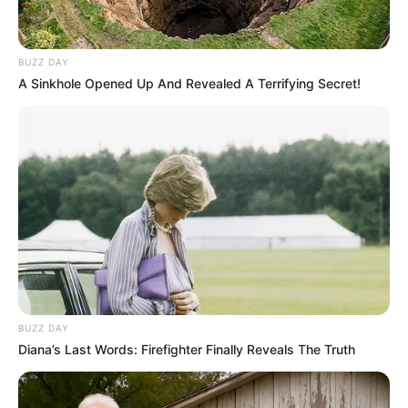
BUZZ DAY
A Sinkhole Opened Up And Revealed A Terrifying Secret!
Imperfect: Karier, Cinta &
Eggnoid: Cinta & Portal
Timbangan
Waktu
BUZZ DAY
Habibie dan Ainun 3
Jeritan Malam
Diana’s Last Words: Firefighter Finally Reveals The Truth