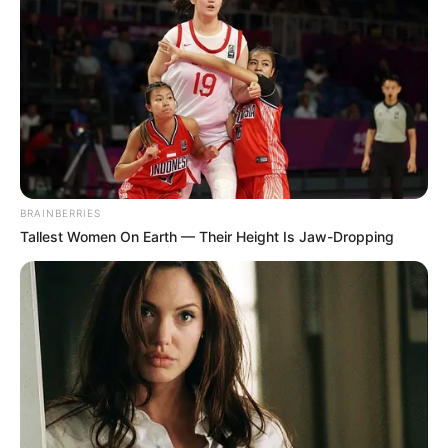
dan Alexander Petrov.
Baca juga:
Sinopsis Yesterday, Ketika Tidak Ada Orang yang
Mengingat The Beatles
Film produksi Summit Entertainment ini digarap dan ditulis oleh
sutradara ternama asal Prancis, Luc Besson. Film yang pernah
digarap dan ditulis oleh Luc Besson antara lain Valerian and the
City of a Thousand Planets (2017), Lucy (2014), dan The Family
(2013).
BRAINBERRIES
Tallest Women On Earth — Their Height Is Jaw-Dropping
Sudah tidak sabar untuk menyaksikan film ini? Film berdurasi 118
menit ini akan segera ditayangkan mulai 21 Juni 2019. Jangan
lupa nonton ya!