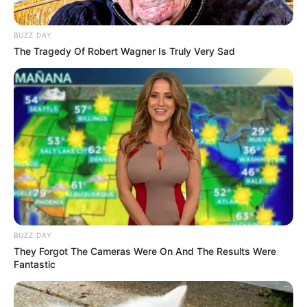
BUZZ DAY
The Tragedy Of Robert Wagner Is Truly Very Sad
BUZZ DAY
They Forgot The Cameras Were On And The Results Were
Fantastic