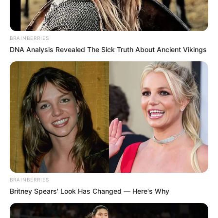
BRAINBERRIES
DNA Analysis Revealed The Sick Truth About Ancient Vikings
(foto: imdb)
Suatu hari, ia mendapatkan sebuah misi baru dengan target yang
berada di Paris. Ia harus melaksanakan pembunuhan ini dengan
sangat baik karena ia tidak memiliki back-up. Anna harus bisa
melakukan semuanya sendirian.
Model cantik Sasha Luss terpilih menjadi tokoh utama untuk film
BRAINBERRIES
ini dan berperan menjadi Anna Poliatova. Ini adalah debut pertama
Britney Spears' Look Has Changed — Here's Why
Sasha Luss dalam dunia film. Selain itu, film ini juga dibintangi
oleh Helen Mirren
Luke Evans
Cillian Murphy
Lera Abova,
,
,
,