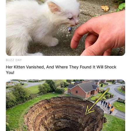
BUZZ DAY
LIHAT ARTIKEL LAINNYA
Her Kitten Vanished, And Where They Found It Will Shock
You!
13 Film Genre Survival,
5 Film yang Mirip Crows
Paling Seru untuk
Zero, Penuh Aksi
Ditonton
Menegangkan