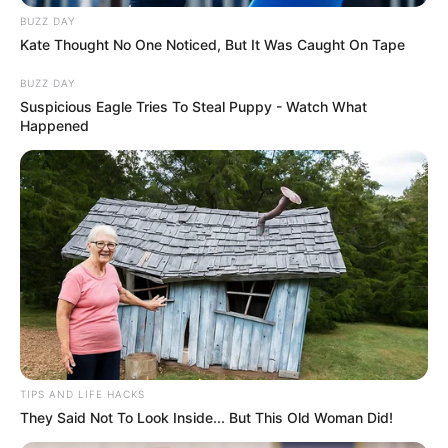
BUZZ DAY
Tampil Lebih Modern, 7 Potret
Kate Thought No One Noticed, But It Was Caught On Tape
Hasil Renovasi Rumah Berusia
90 Tahun
BUZZ DAY
Suspicious Eagle Tries To Steal Puppy - Watch What
Happened
TIPS AND LIFE HACKS
They Said Not To Look Inside... But This Old Woman Did!