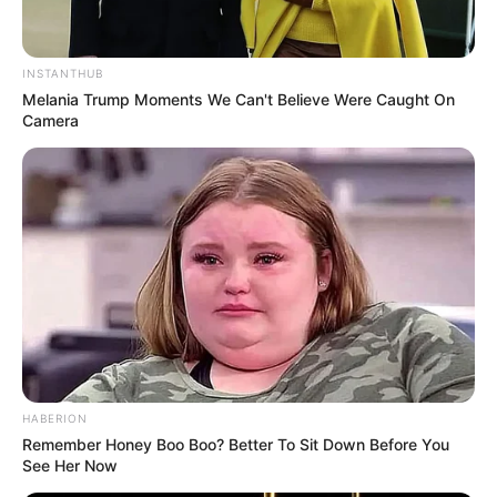
INSTANTHUB
Melania Trump Moments We Can't Believe Were Caught On
Camera
Serem! 9 Chat Ojek Online &
Pelanggan Ini Bikin Auto
Merinding
HABERION
Remember Honey Boo Boo? Better To Sit Down Before You
Bikin Ngakak, 10 Potret
See Her Now
Cosplay Murah Pakai Bahan