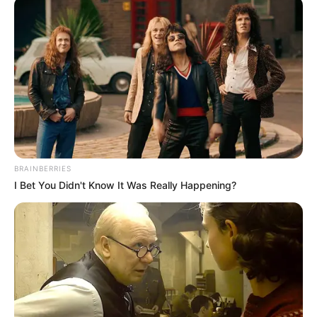
BRAINBERRIES
I Bet You Didn't Know It Was Really Happening?
FILM
Sinopsis Anna, Aksi Seorang