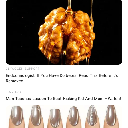
Seadanya
Anti Mainstream, 10 Cara
Membawa Barang Belanjaan
Versi Warga Thailand
GLYCOGEN SUPPORT
Endocrinologist: If You Have Diabetes, Read This Before It's
Removed!
BUZZ DAY
Man Teaches Lesson To Seat-Kicking Kid And Mom – Watch!
Langka Banget! 10 Pose Lucu