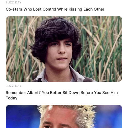
BUZZ DAY
Dimasak yang Bikin Kamu
Co-stars Who Lost Control While Kissing Each Other
Nggak Selera
10 Pose Manekin Anti
Mainstream yang Konyol
Banget
BUZZ DAY
Remember Albert? You Better Sit Down Before You See Him
Today