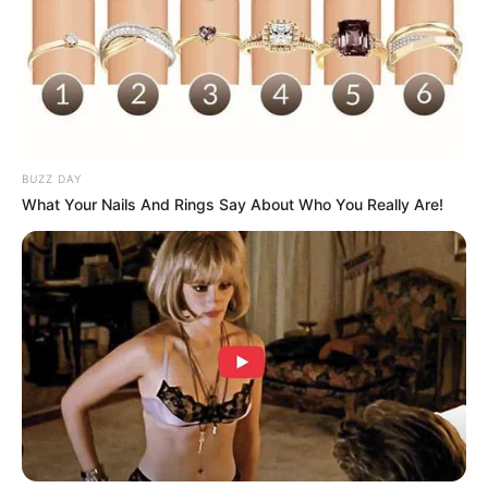
Katak yang Bikin Ketawa
Gemes
BUZZ DAY
What Your Nails And Rings Say About Who You Really Are!
Ambyar! 10 Kalimat Baper
Pakai Bahasa Jawa Ini Bikin
Galau Abis
Fail! 10 Potret Makanan Gagal