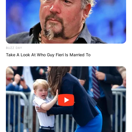
8 Kata Lucu Seputar Malam
Minggu ala Jomblo yang Bikin
Ngenes
BUZZ DAY
Take A Look At Who Guy Fieri Is Married To
10 Desain Kanopi Tempat
Tidur, Serasa Beristirahat di
Kamar Raja