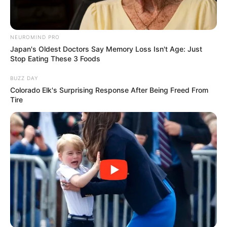
4. Milly & Mamet
NEUROMIND PRO
Japan's Oldest Doctors Say Memory Loss Isn't Age: Just
Stop Eating These 3 Foods
BUZZ DAY
Colorado Elk's Surprising Response After Being Freed From
Tire
Siapa diantara kalian yang sudah nonton film Ada Apa Dengan