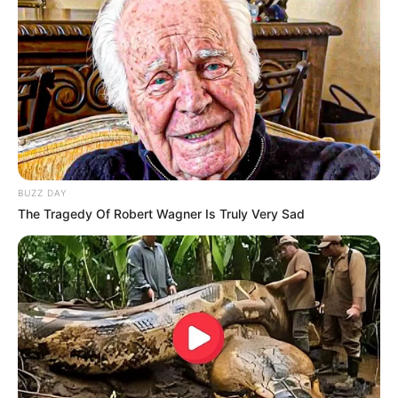
10 Desain Kanopi Tempat
Tidur, Serasa Beristirahat di
Kamar Raja
BUZZ DAY
The Tragedy Of Robert Wagner Is Truly Very Sad
Tampil Lebih Modern, 7 Potret
Hasil Renovasi Rumah Berusia
90 Tahun