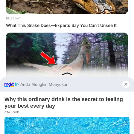
BUZZDAY
What This Snake Does—Experts Say You Can't Unsee It
Before You Go
BUZZDAY
Giant Object Found In Forest Stuns Scientists
PRIVACY POLICY
DISCLAIMER
HUBUNGI KAMI
IKLAN