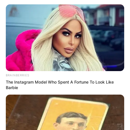
HOME
INSPIRASI
STYLE
FILM &
NGAKAK
QUOTES
HYPE
MORE
SERIES
BRAINBERRIES
The Instagram Model Who Spent A Fortune To Look Like
Barbie