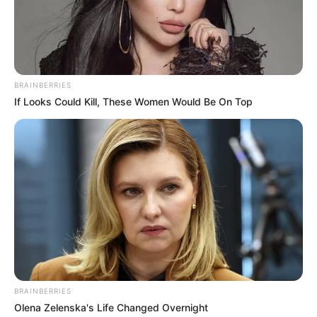
Siap Membuat Liburan Kamu
Makin Seru
Penulis:
yuliana
|
19 Desember 2018
BRAINBERRIES
If Looks Could Kill, These Women Would Be On Top
Tidak terasa sekarang kita sudah ada di penghujung tahun 2018
itu artinya beberapa minggu lagi kita sudah berganti tahun. Di
penghujung akhir tahun seperti ini biasanya kalian ngapain saja
sih? Liburan kah atau hanya berdiam diri di rumah?
Untuk sebagaian orang yang memiliki cuti panjang mungkin
liburan menjadi salah satu alternatif untuk mengisi waktu di akhir
tahun. Tapi bagaimana dengan yang tidak punya waktu luang
banyak?
BRAINBERRIES
Salah satu solusi yang mudah adalah menonton film terbaru yang
Olena Zelenska's Life Changed Overnight