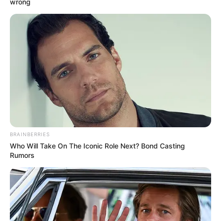
wrong
Baca juga:
Aksi Spider-Man dalam Film Animasi Spider-
Man: Into the Spider-Verse
Mute
2. Ralph Breaks the Internet: Wreck-It Ralph 2
BRAINBERRIES
Who Will Take On The Iconic Role Next? Bond Casting
Rumors