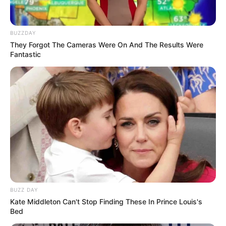
Versi Warga Thailand
BUZZDAY
They Forgot The Cameras Were On And The Results Were
Fantastic
Langka Banget! 10 Pose Lucu
Katak yang Bikin Ketawa
Gemes
BUZZ DAY
Kate Middleton Can't Stop Finding These In Prince Louis's
Bed
Ambyar! 10 Kalimat Baper