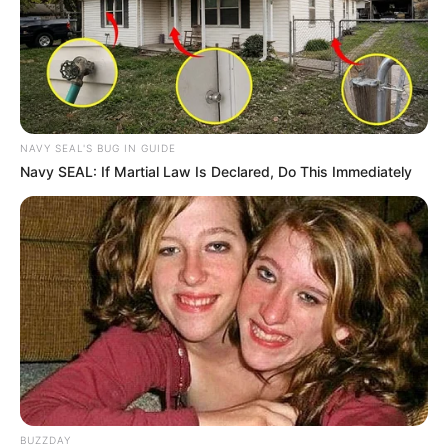
NAVY SEAL'S BUG IN GUIDE
Navy SEAL: If Martial Law Is Declared, Do This Immediately
LIHAT ARTIKEL LAINNYA
BUZZDAY