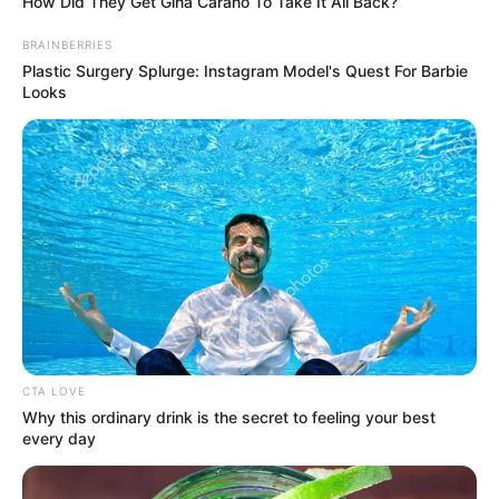
How Did They Get Gina Carano To Take It All Back?
BRAINBERRIES
Plastic Surgery Splurge: Instagram Model's Quest For Barbie
Looks
3. Aquaman
CTA LOVE
Why this ordinary drink is the secret to feeling your best
every day