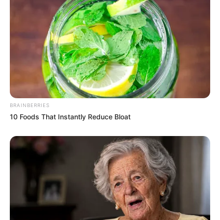
BRAINBERRIES
10 Foods That Instantly Reduce Bloat
DCU atau DC universe hadir dengan salah satu super hero
terbarunya. Aquaman bercerita tentang Arthur Curry (Jason
Momoa) yang menyadari kalau ia adalah pewaris tahta kerajaan di
bawah laut Atlantis serta menjadi pahlawan bagi dunia. Film ini
juga tayang dalam bentuk IMAX loh.
Baca juga:
Aquaman, Aksi Sang Pewaris Atlantis Melindungi
Dunia