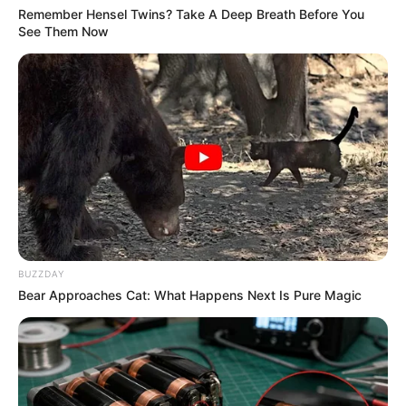
Remember Hensel Twins? Take A Deep Breath Before You
See Them Now
13 Film Genre Survival,
5 Film yang Mirip Crows
Paling Seru untuk
Zero, Penuh Aksi
Ditonton
Menegangkan
BUZZDAY
Bear Approaches Cat: What Happens Next Is Pure Magic
Imperfect: Karier, Cinta &
Eggnoid: Cinta & Portal
Timbangan
Waktu