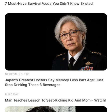
7 Must-Have Survival Foods You Didn't Know Existed
NEUROMIND PRO
Japan's Greatest Doctors Say Memory Loss Isn't Age: Just
Stop Drinking These 3 Beverages
BUZZ DAY
Serem! 9 Chat Ojek Online &
Man Teaches Lesson To Seat-Kicking Kid And Mom – Watch!
Pelanggan Ini Bikin Auto
Merinding