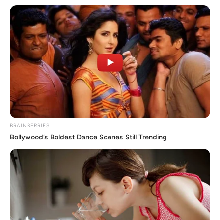
cocok untuk mengisi waktu libur kamu. Film apa saja sih yang
seru untuk ditonton? Ini dia 5 film yang siap membuat liburan
kamu makin seru ala
dailysia
.
1. Spider-Man: Into the Spider-Verser
BRAINBERRIES
Bollywood’s Boldest Dance Scenes Still Trending