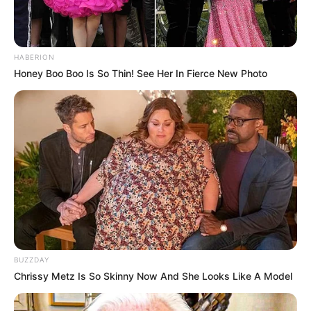
10 Pose Manekin Anti
Mainstream yang Konyol
Banget
HABERION
Honey Boo Boo Is So Thin! See Her In Fierce New Photo
8 Kata Lucu Seputar Malam
Minggu ala Jomblo yang Bikin
Ngenes
BUZZDAY
Chrissy Metz Is So Skinny Now And She Looks Like A Model