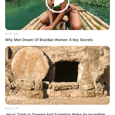
TAGS
AQUAMAN
BUMBLEBEE
FILM
MILLY & MAMET
RALPH BREAKS THE INTERNET: WRECK-IT RALPH 2
SPIDER-MAN: INTO THE SPIDER-VERSER
BUZZ DAY
Why Men Dream Of Brazilian Women: 6 Key Secrets
BUZZ DAY
Jesus' Tomb Is Opened And Scientists Make An Incredible