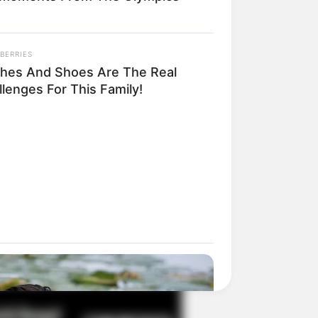
BERRIES
il! 10 Potret Makanan Gagal
thes And Shoes Are The Real
masak yang Bikin Kamu
lenges For This Family!
gak Selera
 Pose Manekin Anti
instream yang Konyol
nget