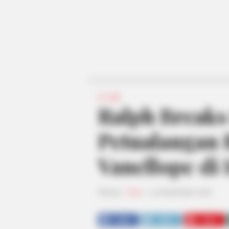
FILM
Ralph Breaks 
Petualangan 
Vanellope di 
Penulis:
Nisa
|
13 November 2018
SHARE
TWEET
SHARE