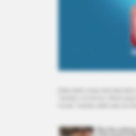
CTA FAVORITE
Why this ordinary drink is the secr
every day
Ralph adalah seorang tokoh jahat dalam
Vanellope von Schweetz. Mereka tingga
Litwalk. Vanellope adalah salah satu t