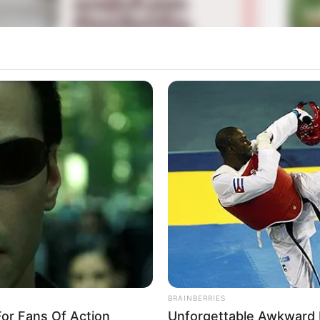
La
Ka
ni diisi oleh John C. Reilly, Sarah Silverman, Jane Lynch,
Ge
Henson. Selain itu, Auli’i Cravalho, Kristen Bell, Kelly
se, Irene Bedard, Linda Larkin, Paige O’Hara, dan
Mute
a untuk para princess.
Am
Pa
Ga
BRAINBERRIES
or Fans Of Action
Unforgettable Awkward