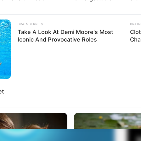
BRAINBERRIES
BRAIN
Fa
Take A Look At Demi Moore's Most
Clo
Di
Iconic And Provocative Roles
Chal
Ng
et
10
Ma
Ba