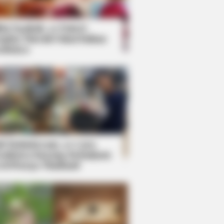
kin Ngakak, 10 Potret
splay Murah Pakai Bahan
adanya
ti Mainstream, 10 Cara
mbawa Barang Belanjaan
rsi Warga Thailand