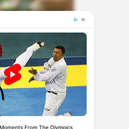
ngka Banget! 10 Pose Lucu
tak yang Bikin Ketawa
mes
byar! 10 Kalimat Baper
kai Bahasa Jawa Ini Bikin
lau Abis
 Moments From The Olympics