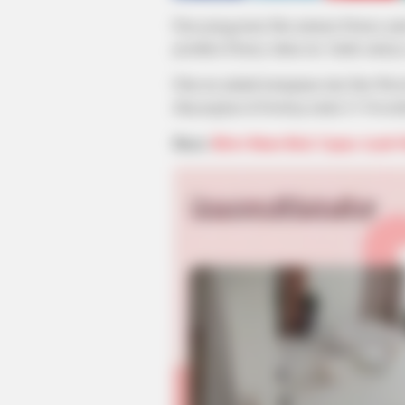
Para penggemar film animasi Disney patu
produksi Disney tahun ini. Salah satuny
Film ini adalah kelanjutan dari film Wre
ditayangkan di bioskop mulai 21 Novem
Baca:
River Runs Red, Upaya Ayah 