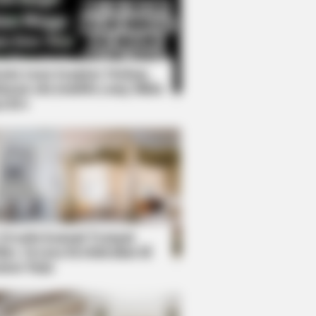
Kata Lucu Seputar Malam
nggu ala Jomblo yang Bikin
enes
s the secret to feeling your best
 Desain Kanopi Tempat
dur, Serasa Beristirahat di
mar Raja