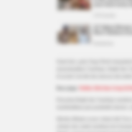
CTA LOVE
Why everything you thought you
knew about water might be wrong
Suatu hari, game Sugar Rush mengalami
menyelamatkan Vanellope, Ralph dan 
di arcade Litwalk dan mencari alat untu
Baca juga:
Daftar Idol dan Grup K-
Pencarian Ralph dan Vanellope membawa
membutuhkan para penduduk internet, yai
Mereka dibantu secara virtual oleh Yesss
sebuah situs untuk membuat tren bernama