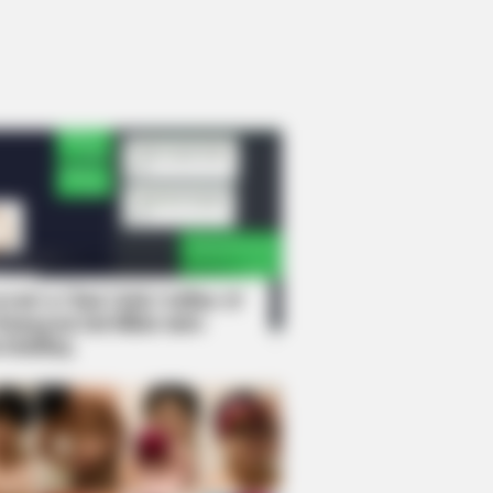
rem! 9 Chat Ojek Online &
langgan Ini Bikin Auto
rinding