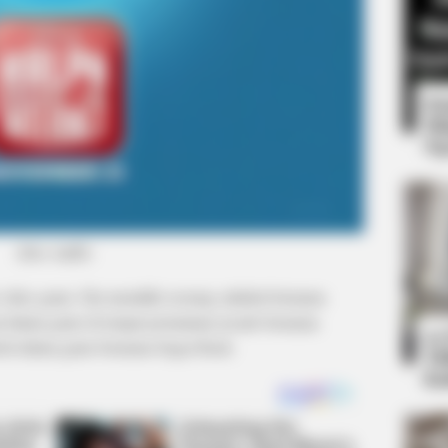
8 
Mi
Ng
CTA FAVORITE
et to feeling your best
Why this ordinary drink i
(foto: imdb)
every day
 video game. Dia memiliki seorang sahabat bernama
l dalam game di tempat permainan arcade bernama
10
okoh dalam game bernama Sugar Rush.
Ti
Ka