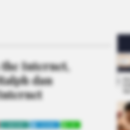
the Internet,
Ralph dan
Se
Pe
Internet
Me
WHATSAPP
TELEGRAM
LINE