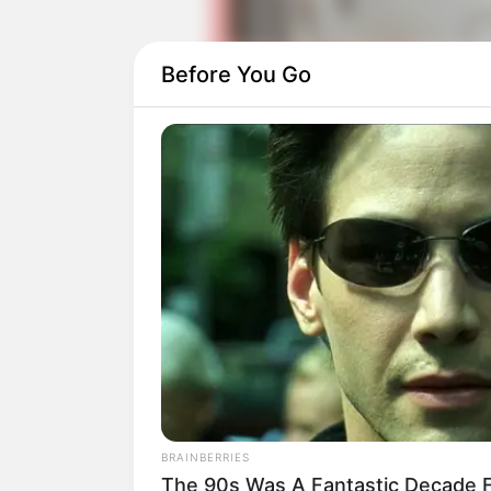
Before You Go
Suara dari tokoh-tokoh di film animasi i
Jack McBrayer, Gal Gadot, dan Taraji P. 
Macdonald, Mandy Moore, Anika Noni Ro
juga Jodi Benson turut ikut mengisi suar
BRAINBERRIES
The 90s Was A Fantastic Decade F