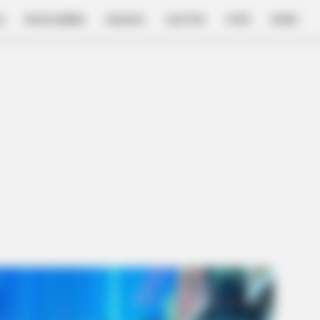
E
FILM & SERIES
NGAKAK
QUOTES
HYPE
MORE