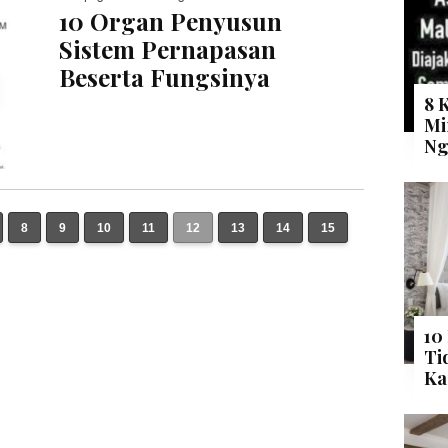
10 Organ Penyusun
Sistem Pernapasan
Beserta Fungsinya
8 
Mi
Ng
8
9
10
11
12
13
14
15
10
Ti
Ka