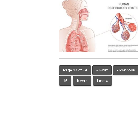
Page 12 of 39
« First
‹ Previous
16
Next ›
Last »