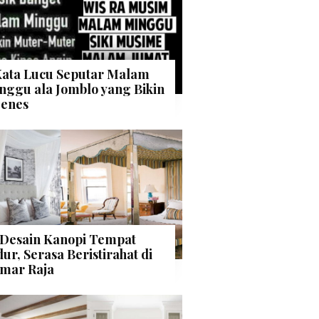
Kata Lucu Seputar Malam
nggu ala Jomblo yang Bikin
enes
 Desain Kanopi Tempat
dur, Serasa Beristirahat di
mar Raja