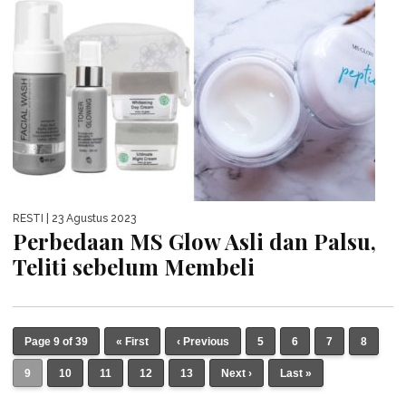
RESTI
| 23 Agustus 2023
Perbedaan MS Glow Asli dan Palsu,
Teliti sebelum Membeli
Page 9 of 39
« First
‹ Previous
5
6
7
8
9
10
11
12
13
Next ›
Last »