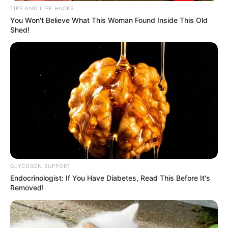
TIPS AND LIFE HACKS
You Won't Believe What This Woman Found Inside This Old
Shed!
GLYCOGEN SUPPORT
Endocrinologist: If You Have Diabetes, Read This Before It's
Removed!
Proses perawatan pedikur antara lain adalah menyikat kaki,
memotong, membersihkan serta membentuk kuku kaki sehingga
menjadi lebih indah. Ada juga pembersihan kutikula kuku kaki