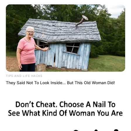
HOME
INSPIRASI
STYLE
FILM &
NGAKAK
QUOTES
HYPE
MORE
SERIES
TIPS AND LIFE HACKS
They Said Not To Look Inside... But This Old Woman Did!