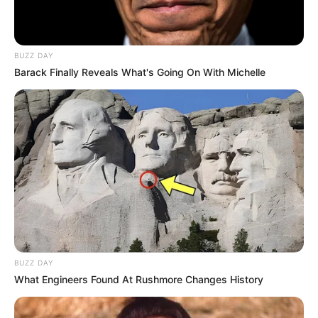
BUZZ DAY
8 Kata Lucu Seputar Malam
Barack Finally Reveals What's Going On With Michelle
Minggu ala Jomblo yang Bikin
Ngenes
10 Desain Kanopi Tempat
Tidur, Serasa Beristirahat di
Kamar Raja
BUZZ DAY
What Engineers Found At Rushmore Changes History