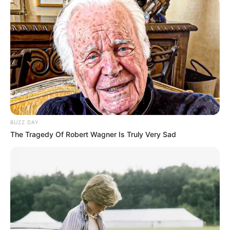
BUZZ DAY
The Tragedy Of Robert Wagner Is Truly Very Sad
LIFESTYLE
Perbedaan Manicure dan