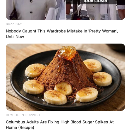
BUZZ DAY
Nobody Caught This Wardrobe Mistake In 'Pretty Woman',
Until Now
Serem! 9 Chat Ojek Online &
Pelanggan Ini Bikin Auto
Merinding
GLYCOGEN SUPPORT
Columbus Adults Are Fixing High Blood Sugar Spikes At
Home (Recipe)