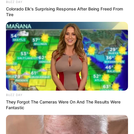
BUZZ DAY
bantuan terapis di salon ataupun dilakukan sendiri di rumah.
Colorado Elk's Surprising Response After Being Freed From
Tentunya ada beberapa hal yang perlu diperhatikan saat
Tire
melakukannya di rumah.
Baca juga:
Perbedaan MS Glow Asli dan Palsu, Teliti sebelum
Membeli
Daftar isi
Manikur adalah perawatan untuk memperindah jari
tangan
BUZZ DAY
They Forgot The Cameras Were On And The Results Were
Fantastic