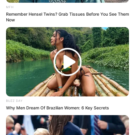
MFH
Remember Hensel Twins? Grab Tissues Before You See Them
Now
Manikur bisa menjadi relaksasi yang dilakukan
dengan pijatan
Mute
BUZZ DAY
Why Men Dream Of Brazilian Women: 6 Key Secrets