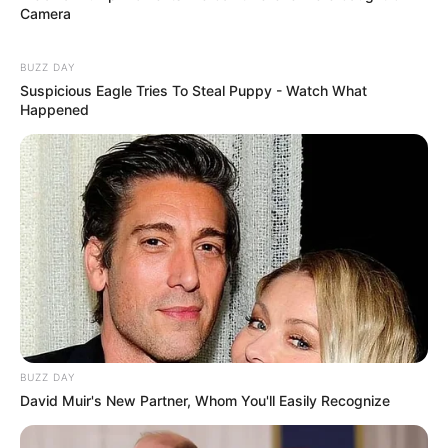
LIHAT ARTIKEL LAINNYA
Camera
BUZZ DAY
Suspicious Eagle Tries To Steal Puppy - Watch What
Happened
10 Fenomena Kecantikan
9 Tips Aman Bleaching
Paling Aneh di Dunia, Ada
Rambut di Rumah
yang Ekstrim
BUZZ DAY
15 Cara Memerahkan Bibir
David Muir's New Partner, Whom You'll Easily Recognize
Secara Alami, Mudah
Dilakukan!