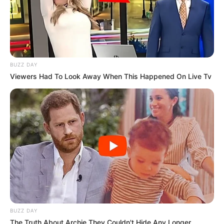
di rumah. Apa kamu berminat untuk mencobanya sendiri di rumah
agar kuku tangan dan kaki jadi lebih terawat?
TAGS
KECANTIKAN
MANICURE
PEDICURE
BUZZ DAY
Viewers Had To Look Away When This Happened On Live Tv
BUZZ DAY
The Truth About Archie They Couldn't Hide Any Longer