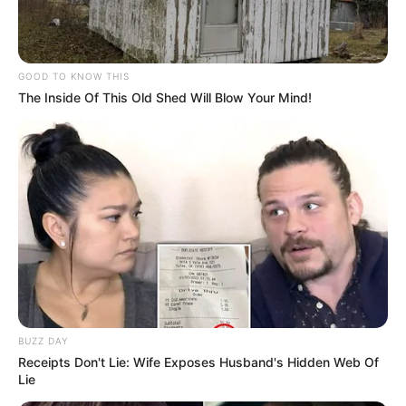
Alami Wanita Jepang
TULIS KOMENTAR
GOOD TO KNOW THIS
The Inside Of This Old Shed Will Blow Your Mind!
Alamat email Anda tidak akan dipublikasikan.
Ruas yang wajib ditandai
*
BUZZ DAY
Receipts Don't Lie: Wife Exposes Husband's Hidden Web Of
Lie