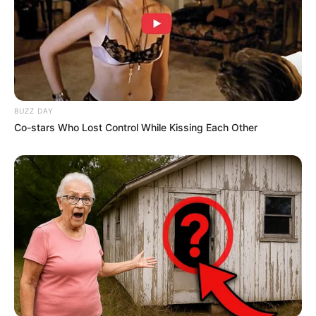
terbuka dan menyentuh banyak hal, kondisinya tetap sehat dan
higienis.
Bisa dilakukan pijatan yang nyaman dan memberi
kesan rileks pada kaki
BUZZ DAY
Co-stars Who Lost Control While Kissing Each Other
(foto: pixabay)