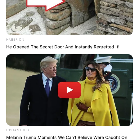
HABERION
He Opened The Secret Door And Instantly Regretted It!
INSTANTHUB
Melania Trump Moments We Can't Believe Were Caught On