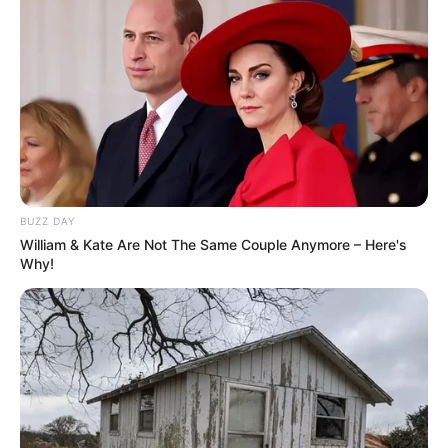
14 Cara Menghilangkan
Beda Peeling dan
Eye Bags, Dijamin Ampuh
Exfoliating, Perawatan
Kulit Agar Wajah Lebih
BUZZ DAY
Sehat
William & Kate Are Not The Same Couple Anymore – Here's
Why!
Tak Perlu Skincare Mahal,
Ini 7 Rahasia Kecantikan