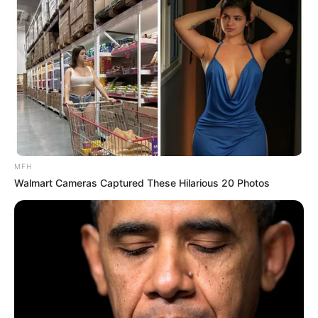
Fail! 10 Potret Makanan Gagal
Dimasak yang Bikin Kamu
Nggak Selera
MFH
Walmart Cameras Captured These Hilarious 20 Photos
10 Pose Manekin Anti
Mainstream yang Konyol
Banget