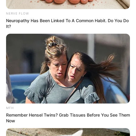
saja beda perawatan kulit
peeling
dan
exfoliating
?
Baca juga:
Beda Serum, Essence, Ampoule, dan Emulsion
NERVE FLOW
saat Pakai Skin Care
Neuropathy Has Been Linked To A Common Habit. Do You Do
It?
Peeling
MFH
Remember Hensel Twins? Grab Tissues Before You See Them
(foto: shutterstock)
Now
Peeling
adalah jenis perawatan wajah yang tujuannya mengangkat