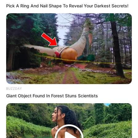
sudah pernah kamu lakukan?
Pick A Ring And Nail Shape To Reveal Your Darkest Secrets!
TAGS
EXFOLIATING
KECANTIKAN
PEELING
BUZZDAY
Giant Object Found In Forest Stuns Scientists