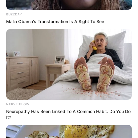
Bikin Ngakak, 10 Potret
Cosplay Murah Pakai Bahan
BUZZDAY
Seadanya
Malia Obama's Transformation Is A Sight To See
Anti Mainstream, 10 Cara
Membawa Barang Belanjaan
Versi Warga Thailand
NERVE FLOW
Neuropathy Has Been Linked To A Common Habit. Do You Do
It?