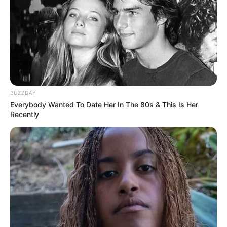
BUZZDAY
Everybody Wanted To Date Her In The 80s & This Is Her
Serem! 9 Chat Ojek Online &
Recently
Pelanggan Ini Bikin Auto
Merinding