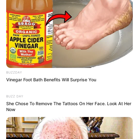
Kalau untuk
physical exfoliant
, bisa gunakan
scrub, sponge
, atau
kapas. Perawatan
exfoliating
cocok untuk yang kulitnya telah
mengalami masa penuaan.
Baca juga:
Mengenal Dark Circle, Eye Bags, Puffy Eyes, dan
Apa Bedanya
Ada yang perlu diperhatikan sebelum perawatan
dan
peeling
exfoliating
BUZZDAY
Vinegar Foot Bath Benefits Will Surprise You
BUZZ DAY
She Chose To Remove The Tattoos On Her Face. Look At Her
Now