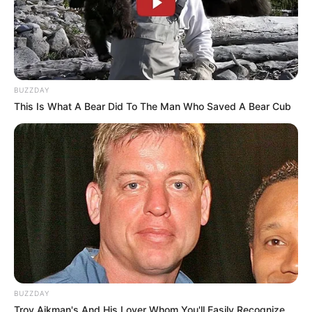
LIHAT ARTIKEL LAINNYA
BUZZDAY
This Is What A Bear Did To The Man Who Saved A Bear Cub
10 Fenomena Kecantikan
9 Tips Aman Bleaching
Paling Aneh di Dunia, Ada
Rambut di Rumah
yang Ekstrim
15 Cara Memerahkan Bibir
Secara Alami, Mudah
Dilakukan!
BUZZDAY
Troy Aikman's And His Lover Whom You'll Easily Recognize