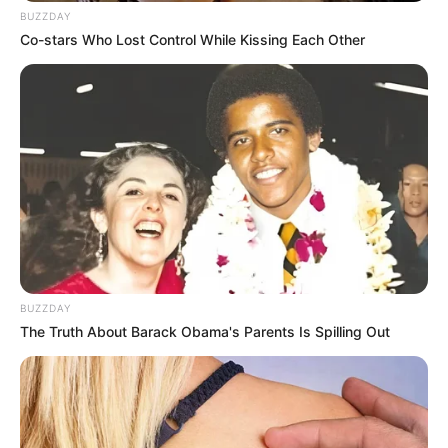
BUZZDAY
Waktu untuk
exfoliating
lebih disarankan di malam hari karena
Co-stars Who Lost Control While Kissing Each Other
menghindari iritasi sinar matahari. Untuk kulit yang sensitif,
disarankan untuk memilih produk perawatan dengan bahan alami.
Tentang karakteristik kulit mulai dari kelembapan, warna, dan
ketebalan kulit juga diidentifikasi, agar bisa memilih jenis
perawatan
peeling
yang tepat.
Antara
dan
memiliki tujuan akhir
peeling
exfoliating
yang sama
BUZZDAY
The Truth About Barack Obama's Parents Is Spilling Out