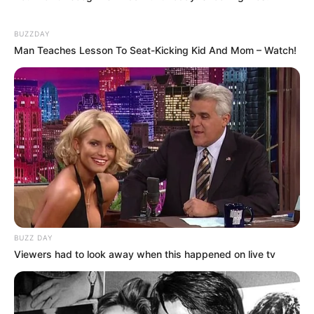
BUZZDAY
Man Teaches Lesson To Seat-Kicking Kid And Mom – Watch!
BUZZ DAY
Viewers had to look away when this happened on live tv