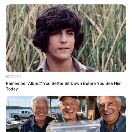
HOME
INSPIRASI
STYLE
FILM &
NGAKAK
QUOTES
HYPE
MORE
SERIES
BUZZDAY
Remember Albert? You Better Sit Down Before You See Him
Today