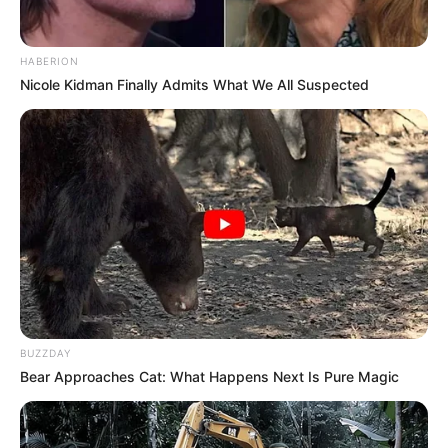
HABERION
Tampil Lebih Modern, 7 Potret
Nicole Kidman Finally Admits What We All Suspected
Hasil Renovasi Rumah Berusia
90 Tahun
BUZZDAY
Bear Approaches Cat: What Happens Next Is Pure Magic