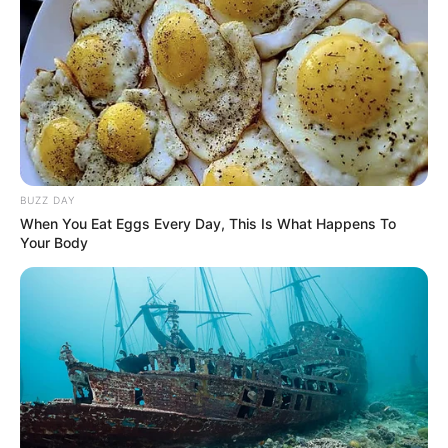
Langka Banget! 10 Pose Lucu
Katak yang Bikin Ketawa
Gemes
BUZZ DAY
When You Eat Eggs Every Day, This Is What Happens To
Your Body
Ambyar! 10 Kalimat Baper
Pakai Bahasa Jawa Ini Bikin
Galau Abis