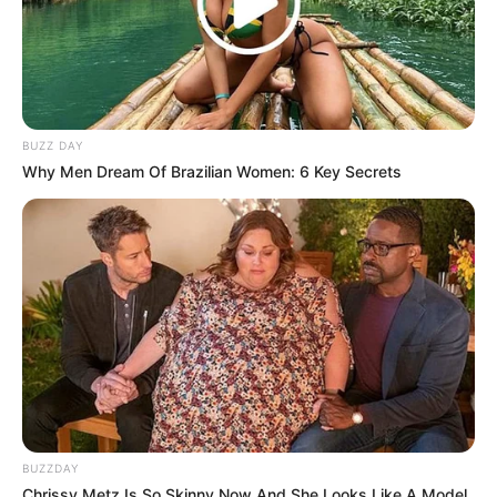
BUZZ DAY
Why Men Dream Of Brazilian Women: 6 Key Secrets
BUZZDAY
Chrissy Metz Is So Skinny Now And She Looks Like A Model