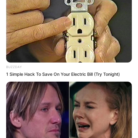
8 Kata Lucu Seputar Malam
Minggu ala Jomblo yang Bikin
Ngenes
BUZZDAY
1 Simple Hack To Save On Your Electric Bill (Try Tonight)
10 Desain Kanopi Tempat
Tidur, Serasa Beristirahat di
Kamar Raja