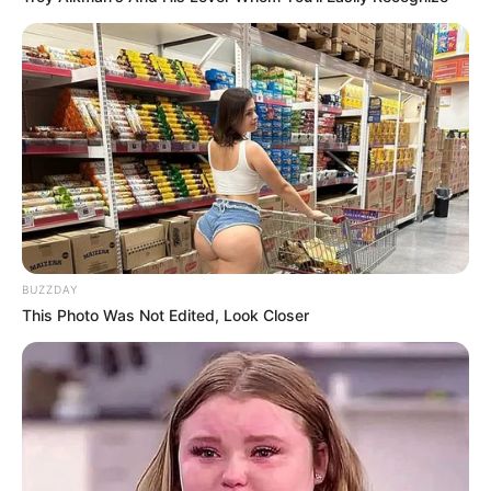
14 Cara Menghilangkan
Tak Perlu Skincare Mahal,
Eye Bags, Dijamin Ampuh
Ini 7 Rahasia Kecantikan
Alami Wanita Jepang
BUZZDAY
This Photo Was Not Edited, Look Closer
Perbedaan Manicure dan
Pedicure, Mudah
Dilakukan di Rumah