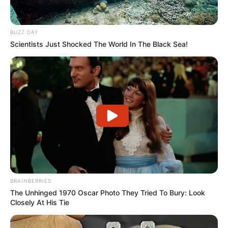
Fail! 10 Potret Makanan Gagal
Dimasak yang Bikin Kamu
BUZZ DAY
Nggak Selera
Scientists Just Shocked The World In The Black Sea!
10 Pose Manekin Anti
Mainstream yang Konyol
Banget
BRAINBERRIES
The Unhinged 1970 Oscar Photo They Tried To Bury: Look
Closely At His Tie