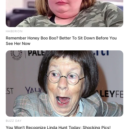
TULIS KOMENTAR
Alamat email Anda tidak akan dipublikasikan.
Ruas yang wajib ditandai
*
HABERION
Remember Honey Boo Boo? Better To Sit Down Before You
See Her Now
BUZZ DAY
You Won't Recognize Linda Hunt Today: Shocking Pics!