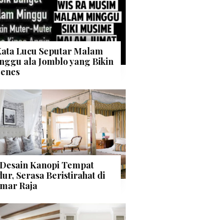
Kata Lucu Seputar Malam
nggu ala Jomblo yang Bikin
enes
 Desain Kanopi Tempat
dur, Serasa Beristirahat di
mar Raja