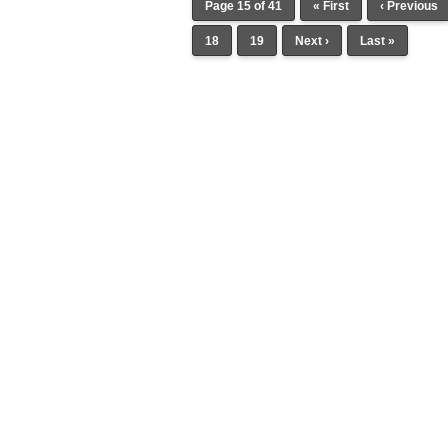
Page 15 of 41
« First
‹ Previous
18
19
Next ›
Last »