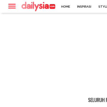
HOME
INSPIRASI
STYL
SELURUH 