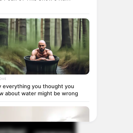
il! 10 Potret Makanan Gagal
masak yang Bikin Kamu
gak Selera
LOVE
 everything you thought you
w about water might be wrong
 Pose Manekin Anti
instream yang Konyol
nget