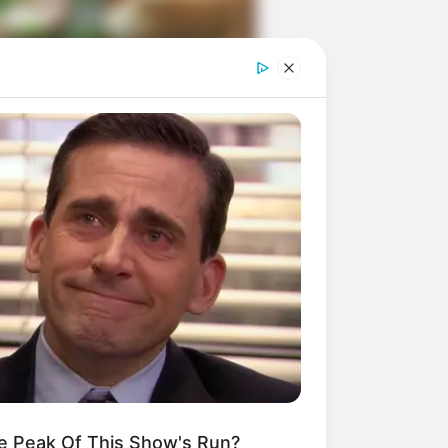
ngka Banget! 10 Pose Lucu
tak yang Bikin Ketawa
mes
byar! 10 Kalimat Baper
kai Bahasa Jawa Ini Bikin
lau Abis
e Peak Of This Show's Run?