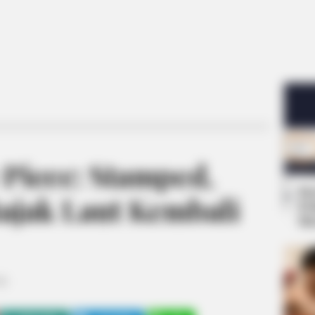
 Piece: Stamped,
Se
Bajak Laut Kembali
Pe
Me
19