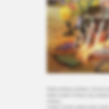
BRAINBERRIES
Who Will Take On The Iconic Role
Next? Bond Casting Rumors
Dalam penulisan naskahnya, ada dua o
adalah Atsuhiro Tomioka yang menjadi p
ceritanya.
Atsuhiro Tomioka adalah penulis naskah