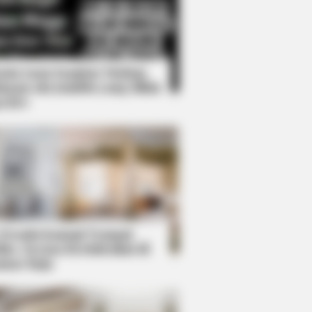
Kata Lucu Seputar Malam
nggu ala Jomblo yang Bikin
enes
ll That Luxury For Mere $1.6 Mil?
 Desain Kanopi Tempat
dur, Serasa Beristirahat di
mar Raja