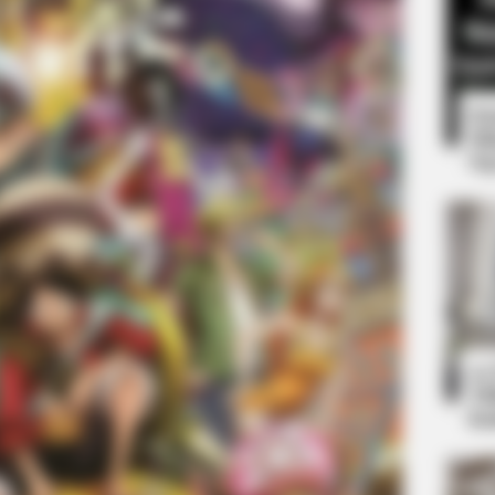
8 
Mi
Ng
BRAINBERRIES
Who Pursued
Magnetic Floating Bed: A
10
Ti
Ka