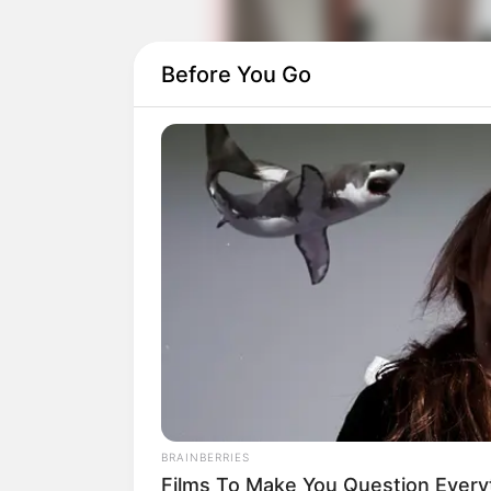
Before You Go
Baca juga:
Sinopsis 6,9 Detik, Kisah
Film One Piece: Stamped ini disutradara
berpengalaman dalam dunia perfilman. I
Series yang cukup booming dan digemar
BRAINBERRIES
Films To Make You Question Ever