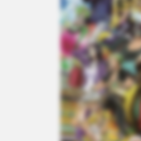
BRAINBERRIES
Shocking Turn Of Event: Actors 
Controversial Careers