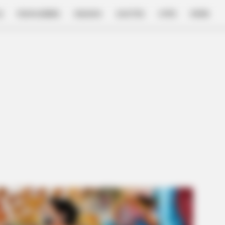
E
FILM & SERIES
NGAKAK
QUOTES
HYPE
MORE