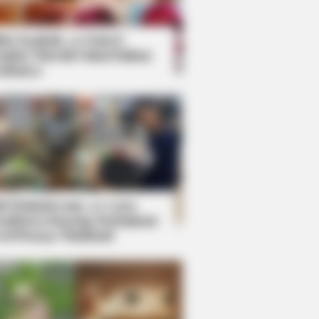
kin Ngakak, 10 Potret
splay Murah Pakai Bahan
adanya
ti Mainstream, 10 Cara
mbawa Barang Belanjaan
rsi Warga Thailand