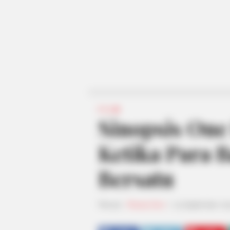
FILM
Sinopsis One
Ketika Para 
Bersatu
Penulis:
Rhania Devi
|
15 September 20