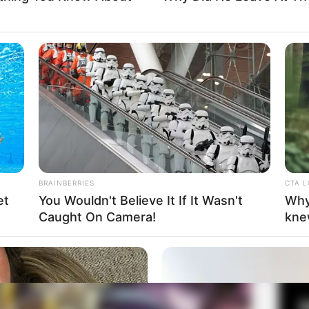
Fa
Di
Ng
 pernah disutradarainya adalah Gaiking: Legend of Daiku
 TV Series sebanyak 7 episode (2007-2008), Precure
 TV Series (2009), Smile PreCure! TV Series (2012),
BRAINBERRIES
CTA 
et
You Wouldn't Believe It If It Wasn't
Why
Caught On Camera!
kne
10
Ma
Ba