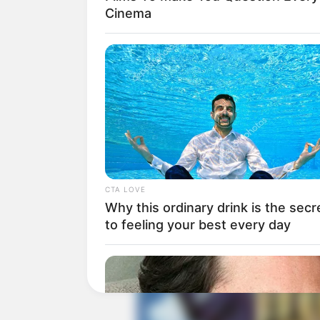
Cinema
Sejumlah karya di dunia perfilman yang
Maryu TV Series (2005), Yes! Precure 5
Allstars DX (2009), Furesshu Purikyua!
CTA LOVE
Why this ordinary drink is the secr
hingga Haikyuu!! TV Series (2014).
to feeling your best every day