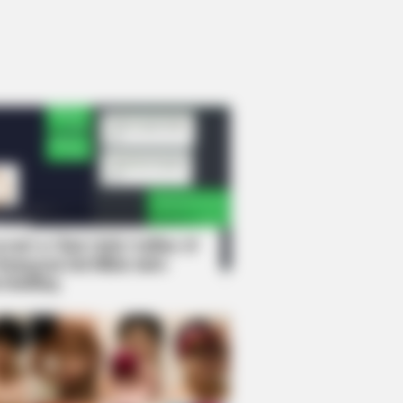
rem! 9 Chat Ojek Online &
langgan Ini Bikin Auto
rinding