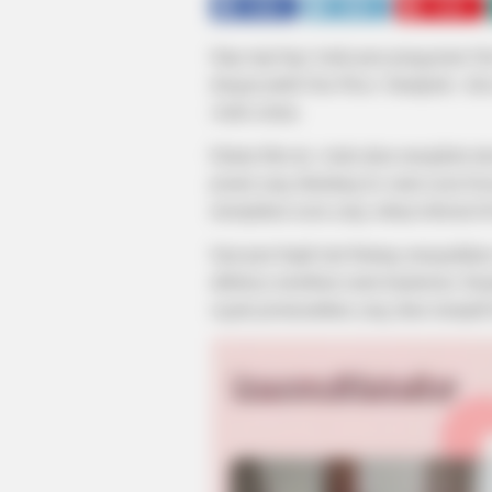
SHARE
TWEET
SHARE
Siap-siap bagi Anda para penggemar One P
dengan judul One Piece: Stampede. Aksi-
Anda semua.
Dalam film ini, Anda akan mengikuti alur
jerami yang diundang ke suatu acara bes
merupakan acara yang cukup terkenal di k
Saat para bajak laut bintang mengadakan
akhirnya membuat suatu keputusan. Kep
segala permasalahan yang akan menjadi 