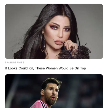
HOME
INSPIRASI
STYLE
FILM &
NGAKAK
QUOTES
HYPE
MORE
SERIES
BRAINBERRIES
If Looks Could Kill, These Women Would Be On Top