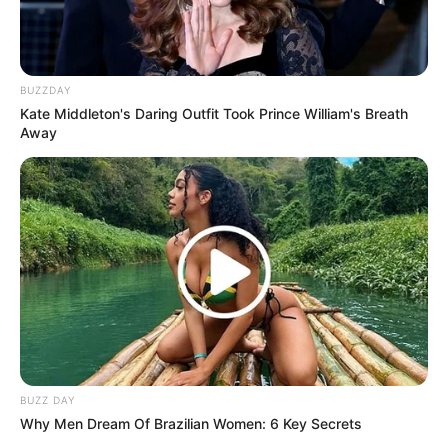
BUZZDAY
(foto: Walt Disney)
Kate Middleton's Daring Outfit Took Prince William's Breath
Away
9. Pernah melihat film animasi Brother Bear?
Ternyata sangat mirip dengan yang ada di dunia
nyata ya
BUZZ DAY
Why Men Dream Of Brazilian Women: 6 Key Secrets