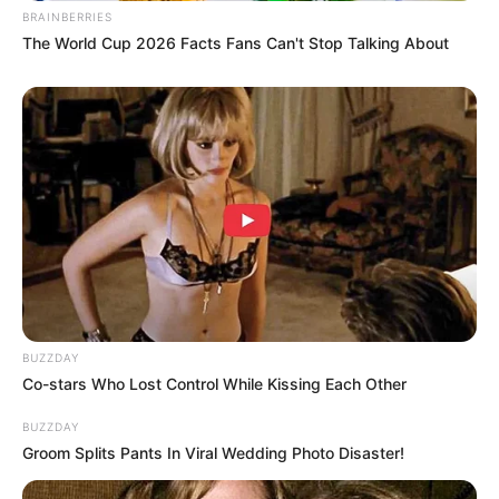
karakter film animasi Moana ya?
BRAINBERRIES
The World Cup 2026 Facts Fans Can't Stop Talking About
(foto: Walt Disney)
7. Penggemar film animasi Kung Fu Panda tentu
BUZZDAY
sudah tidak asing lagi dengan karakter yang satu ini
Co-stars Who Lost Control While Kissing Each Other
BUZZDAY
Groom Splits Pants In Viral Wedding Photo Disaster!