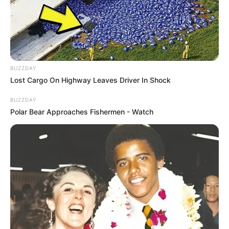
Ambyar! 10 Kalimat Baper
Pakai Bahasa Jawa Ini Bikin
Galau Abis
BUZZDAY
Lost Cargo On Highway Leaves Driver In Shock
BUZZDAY
Polar Bear Approaches Fishermen - Watch
Fail! 10 Potret Makanan Gagal
Dimasak yang Bikin Kamu
Nggak Selera