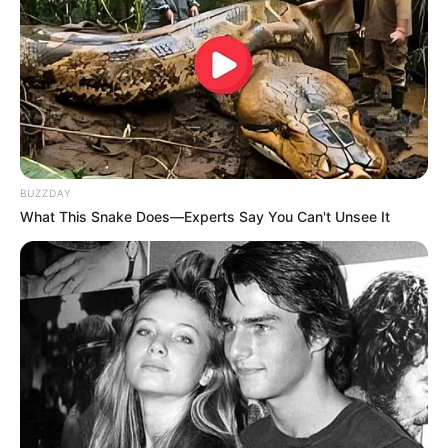
10 Desain Kanopi Tempat
Tidur, Serasa Beristirahat di
Kamar Raja
BUZZDAY
What This Snake Does—Experts Say You Can't Unsee It
Tampil Lebih Modern, 7 Potret
Hasil Renovasi Rumah Berusia
90 Tahun