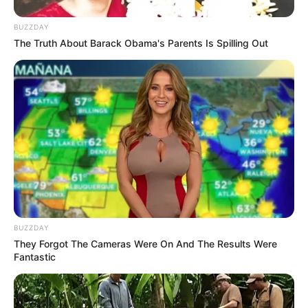
BUZZDAY
The Truth About Barack Obama's Parents Is Spilling Out
10 Pose Manekin Anti
Mainstream yang Konyol
Banget
BUZZDAY
8 Kata Lucu Seputar Malam
They Forgot The Cameras Were On And The Results Were
Minggu ala Jomblo yang Bikin
Fantastic
Ngenes