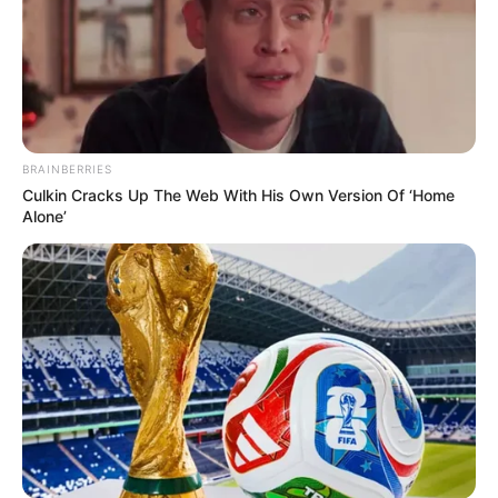
(foto: Walt Disney)
5. Kedua hewan ini juga tak kalah mirip dengan film
animasi The Lion King
BRAINBERRIES
Culkin Cracks Up The Web With His Own Version Of ‘Home
Alone’
(foto: Walt Disney)
6. Nampaknya hewan ini juga sangat mirip dengan