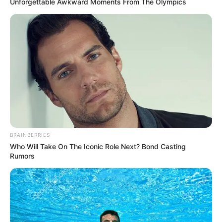
Unforgettable Awkward Moments From The Olympics
dunia nyata
BRAINBERRIES
Who Will Take On The Iconic Role Next? Bond Casting
Rumors
(foto: Walt Disney)
3. Kalau melihat hewan satu ini pasti akan teringat
dengan film animasi Kung Fu Panda