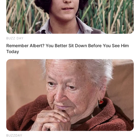
Gemasnya Jika Semua
Masih Bayi Sampai Besar,
Hewan Berwajah Kucing
Bikin Terharu Pemiliknya
BUZZ DAY
Remember Albert? You Better Sit Down Before You See Him
Today
Tertangkap Kamera, 10
10 Momen Kebersamaan
Momen Hewan Tunjukkan
Bayi Manusia dan Hewan,
Afeksi ke Manusia
Gemasnya Overload
BUZZDAY