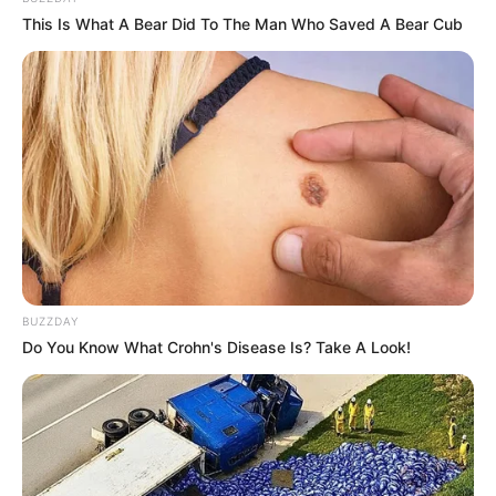
This Is What A Bear Did To The Man Who Saved A Bear Cub
Anti Mainstream, 10 Cara
Membawa Barang Belanjaan
Versi Warga Thailand
BUZZDAY
Langka Banget! 10 Pose Lucu
Do You Know What Crohn's Disease Is? Take A Look!
Katak yang Bikin Ketawa
Gemes