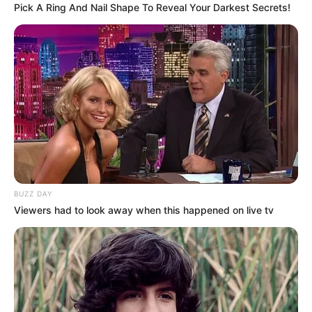
Pick A Ring And Nail Shape To Reveal Your Darkest Secrets!
LIHAT ARTIKEL LAINNYA
Bikin Gemes! Inilah 10
Detail Banget, 10 Seni Ukir
Ekspresi Hewan
Pasir Ini Tampak Seperti
Peliharaan Saat Bercermin
Hewan Sungguhan
BUZZ DAY
Viewers had to look away when this happened on live tv
10 Potret Ini Buktikan
10 Momen Hewan Pas