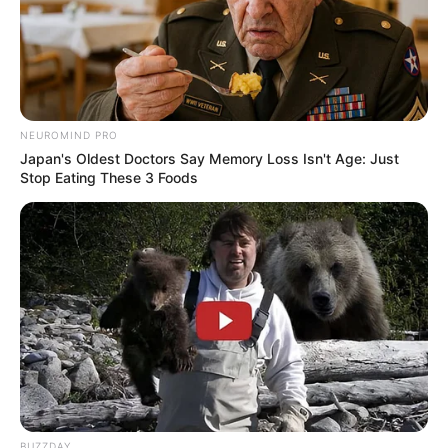
Serem! 9 Chat Ojek Online &
Pelanggan Ini Bikin Auto
Merinding
NEUROMIND PRO
Japan's Oldest Doctors Say Memory Loss Isn't Age: Just
Stop Eating These 3 Foods
Bikin Ngakak, 10 Potret
Cosplay Murah Pakai Bahan
Seadanya
BUZZDAY