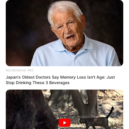
(foto: Walt Disney)
10. Kalian pasti juga sudah tidak asing lagi dengan
film Finding Nemo kan? Ternyata di dunia nyata juga
ada lho!
NEUROMIND PRO
Japan's Oldest Doctors Say Memory Loss Isn't Age: Just
Stop Drinking These 3 Beverages
(foto: Pixar)
Baca juga:
10 Inspirasi Desain Rumah Vintage, Bikin
Nostalgia Masa Muda