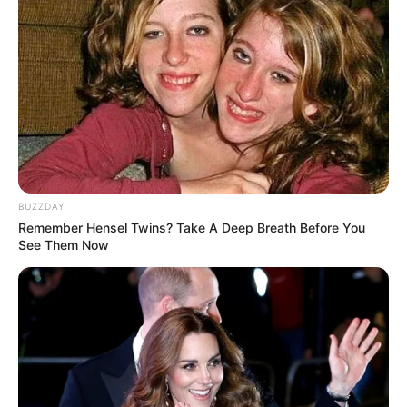
(foto: DreamWorks Animation)
BUZZDAY
Remember Hensel Twins? Take A Deep Breath Before You
See Them Now
8. Kedua hewan ini sepertinya juga pernah muncul di
film Aladdin lho!