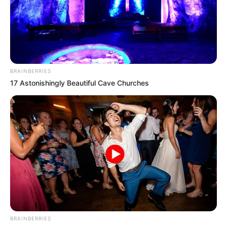
BRAINBERRIES
17 Astonishingly Beautiful Cave Churches
(foto: imdb)
Dalam dokumenter ini ditampilkan pula para tokoh publik,
organisasi yang membantu para pemuda tunawisma ini agar
keberadaannya lebih diperhatikan oleh pemerintah dan lingkungan
sosialnya.
BRAINBERRIES