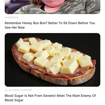
Sinopsis The Roads Not
Sinopsis The Hunt, Aksi
Taken, Anak yang
Perburuan 12 Orang dan
HABERION
Bergelut dengan
Konspirasi Dibaliknya
Remember Honey Boo Boo? Better To Sit Down Before You
See Her Now
Halusinasi Ayahnya
GLYCOGEN SUPPORT
Blood Sugar Is Not From Sweets! Meet The Main Enemy Of
Blood Sugar