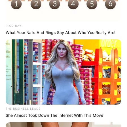
BUZZ DAY
What Your Nails And Rings Say About Who You Really Are!
Bikin Ngakak, 10 Potret
Cosplay Murah Pakai Bahan
Seadanya
THE BUSINESS LEADS
Anti Mainstream, 10 Cara
She Almost Took Down The Internet With This Move
Membawa Barang Belanjaan
Versi Warga Thailand