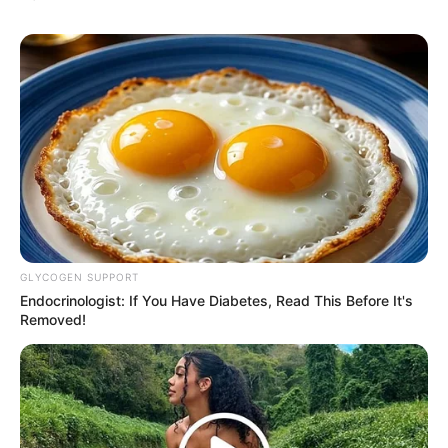
Banget
8 Kata Lucu Seputar Malam
Minggu ala Jomblo yang Bikin
Ngenes
GLYCOGEN SUPPORT
Endocrinologist: If You Have Diabetes, Read This Before It's
Removed!
10 Desain Kanopi Tempat