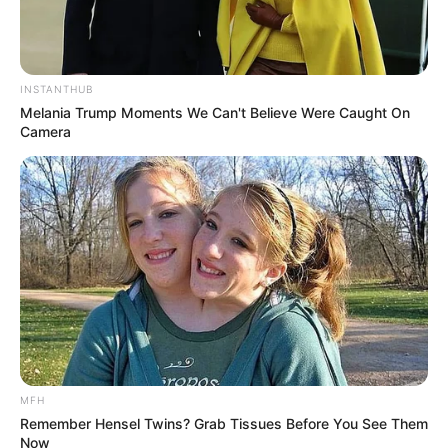
Galau Abis
INSTANTHUB
Melania Trump Moments We Can't Believe Were Caught On
Camera
Fail! 10 Potret Makanan Gagal
Dimasak yang Bikin Kamu
Nggak Selera
MFH
10 Pose Manekin Anti
Remember Hensel Twins? Grab Tissues Before You See Them
Now
Mainstream yang Konyol