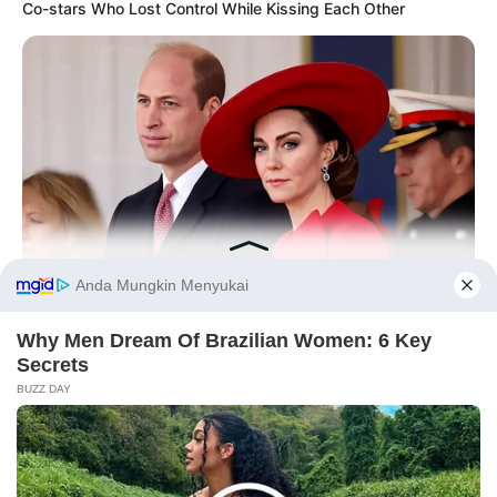
Co-stars Who Lost Control While Kissing Each Other
BUZZ DAY
William & Kate Are Not The Same Couple Anymore – Here's
Before You Go
Why!
PRIVACY POLICY
DISCLAIMER
HUBUNGI KAMI
IKLAN