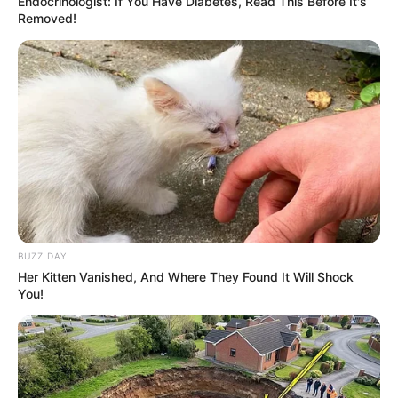
Endocrinologist: If You Have Diabetes, Read This Before It's
Removed!
BUZZ DAY
Her Kitten Vanished, And Where They Found It Will Shock
You!