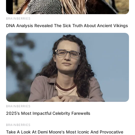
kepedulian terhadap para tunawisma termasuk di Amerika.
Dalam perjalanannya itu mereka menyorot realitas atas persoalan
BRAINBERRIES
yang terjadi. Yakni, sejumlah isu besar yang mengintai para anak-
DNA Analysis Revealed The Sick Truth About Ancient Vikings
anak jalanan.
Persoalan itu antara lain: perdagangan manusia, sistem asuh yang
bermasalah, pelecehan seksual, penolakan LGBTQ, KDRT, dan
masalah lainnya.
BRAINBERRIES
2025’s Most Impactful Celebrity Farewells
BRAINBERRIES
Take A Look At Demi Moore's Most Iconic And Provocative