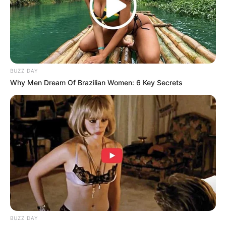
Tidur, Serasa Beristirahat di
Kamar Raja
BUZZ DAY
Why Men Dream Of Brazilian Women: 6 Key Secrets
Tampil Lebih Modern, 7 Potret
Hasil Renovasi Rumah Berusia
90 Tahun
BUZZ DAY