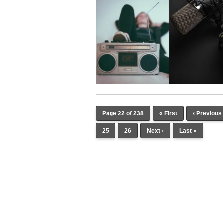
Page 22 of 238
« First
‹ Previous
25
26
Next ›
Last »