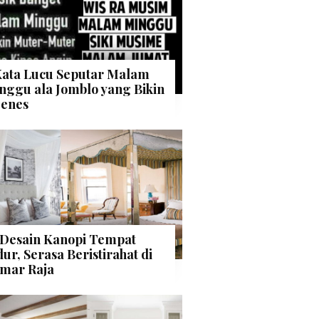
Kata Lucu Seputar Malam
nggu ala Jomblo yang Bikin
enes
 Desain Kanopi Tempat
dur, Serasa Beristirahat di
mar Raja