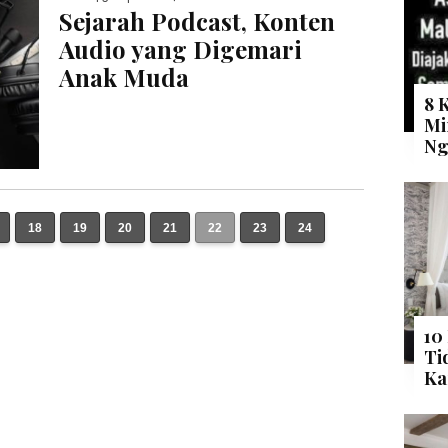
Sejarah Podcast, Konten
Audio yang Digemari
Anak Muda
8 
Mi
Ng
18
19
20
21
22
23
24
10
Ti
Ka