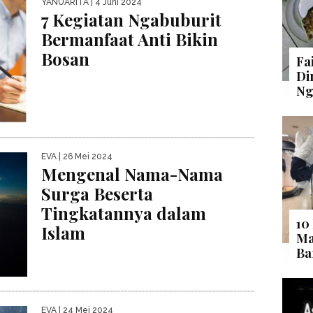
YANUARITA
| 4 Juni 2024
7 Kegiatan Ngabuburit
Bermanfaat Anti Bikin
Bosan
Fa
Di
Ng
EVA
| 26 Mei 2024
Mengenal Nama-Nama
Surga Beserta
Tingkatannya dalam
10
Islam
Ma
Ba
EVA
| 24 Mei 2024