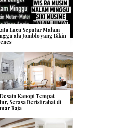
Kata Lucu Seputar Malam
nggu ala Jomblo yang Bikin
enes
 Desain Kanopi Tempat
dur, Serasa Beristirahat di
mar Raja