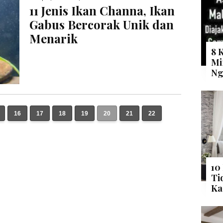
11 Jenis Ikan Channa, Ikan
Gabus Bercorak Unik dan
Menarik
8 
Mi
Ng
16
17
18
19
20
21
22
10
Ti
Ka