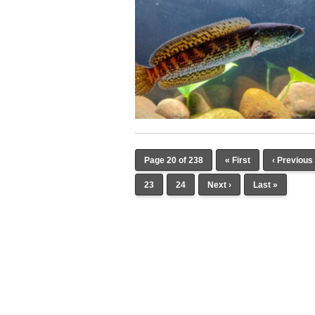
Page 20 of 238
« First
‹ Previous
23
24
Next ›
Last »