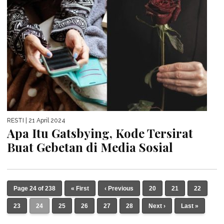
RESTI
| 21 April 2024
Apa Itu Gatsbying, Kode Tersirat
Buat Gebetan di Media Sosial
Page 24 of 238
« First
‹ Previous
20
21
22
23
24
25
26
27
28
Next ›
Last »