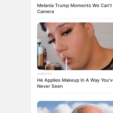
Melania Trump Moments We Can't 
Di dalam minyak ini terdapat kandungan 
Camera
ampuh dalam membunuh virus dan bakteri 
dapat mengatasi peradangan.
Mengusir semut membandel juga bisa d
cukup mudah. Campurkan 5 hingga 10 tet
Lalu letakkan dalam wadah semprot. Sem
ke arah sarang semut.
Cara lainnya adalah gunakan bola kapas 
di sekitar rumah di mana terdapat tempa
HABERION
2. Larutan cuka putih
He Applies Makeup In A Way You'v
Never Seen