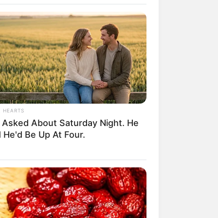
L HEARTS
 Asked About Saturday Night. He
rem! 9 Chat Ojek Online &
 He'd Be Up At Four.
langgan Ini Bikin Auto
rinding