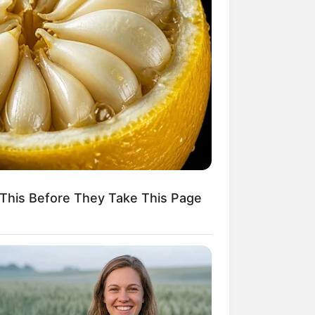
Kata Lucu Seputar Malam
nggu ala Jomblo yang Bikin
enes
This Before They Take This Page
 Desain Kanopi Tempat
dur, Serasa Beristirahat di
mar Raja