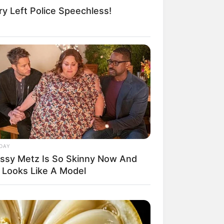
ry Left Police Speechless!
il! 10 Potret Makanan Gagal
masak yang Bikin Kamu
gak Selera
DAY
issy Metz Is So Skinny Now And
 Pose Manekin Anti
instream yang Konyol
 Looks Like A Model
nget