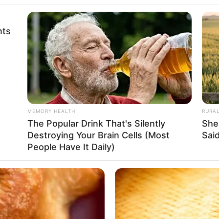
nts
usir Semut Secara
MEMORY HEALTH
RURA
The Popular Drink That's Silently
She
Ampuh
Se
Destroying Your Brain Cells (Most
Said
Pe
People Have It Daily)
Me
WHATSAPP
TELEGRAM
LINE
efektif dan ampuh yang wajib kamu ketahui. Apalagi