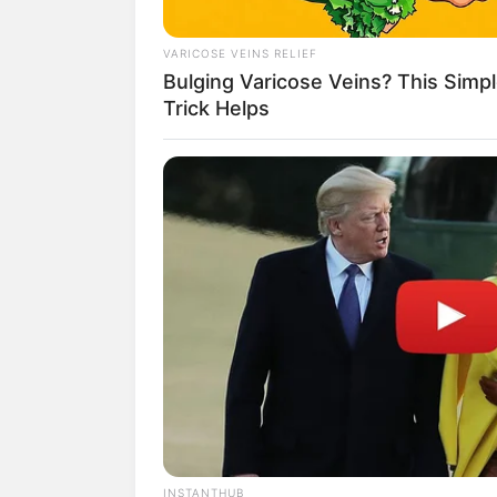
VARICOSE VEINS RELIEF
Bulging Varicose Veins? This Simp
Trick Helps
Tea tree oil alias minyak pohon teh terk
Bisanya, orang menggunakan minyak ini 
INSTANTHUB