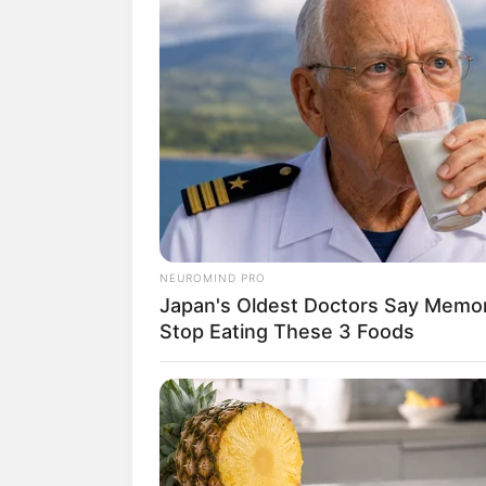
NEUROMIND PRO
Japan's Oldest Doctors Say Memory
Stop Eating These 3 Foods
(fo
Saat semut datang menyerbu tempat tidur
gigitannya.
Terlebih lagi, saat sudah dibersihkan bu