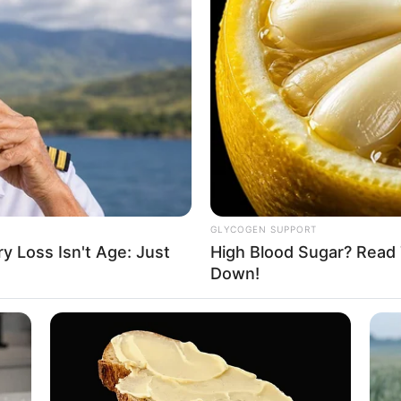
8 
Mi
Ng
GLYCOGEN SUPPORT
 Loss Isn't Age: Just
High Blood Sugar? Read 
Down!
to: adobestockphoto)
10
Ti
, tentu akan membuat tidur terasa tidak nyaman karena
Ka
kannya pergi, malah justru kembali lagi dan jumlahnya