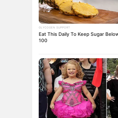
juga semakin banyak.
Solusinya adalah gunakan larutan cuka p
larutan cuka putih dengan perbandingan 
GLYCOGEN SUPPORT
Tidak hanya mengusir, larutan ini juga
Eat This Daily To Keep Sugar Belo
merah, maka tidak perlu menggunakan 
100
encer, maka semut akan pergi.