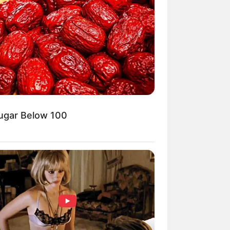
kin Ngakak, 10 Potret
splay Murah Pakai Bahan
adanya
Sugar Below 100
ti Mainstream, 10 Cara
mbawa Barang Belanjaan
rsi Warga Thailand