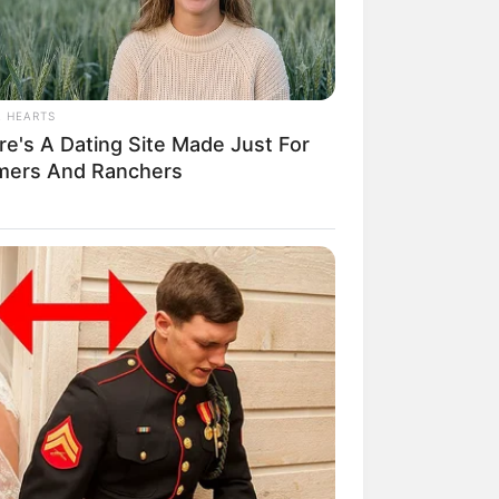
L HEARTS
mpil Lebih Modern, 7 Potret
re's A Dating Site Made Just For
sil Renovasi Rumah Berusia
mers And Ranchers
 Tahun