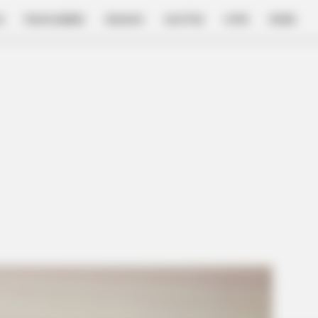
E
FILM & SERIES
NGAKAK
QUOTES
HYPE
MORE