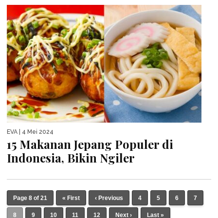
EVA
| 4 Mei 2024
15 Makanan Jepang Populer di
Indonesia, Bikin Ngiler
Page 8 of 21
« First
‹ Previous
4
5
6
7
8
9
10
11
12
Next ›
Last »