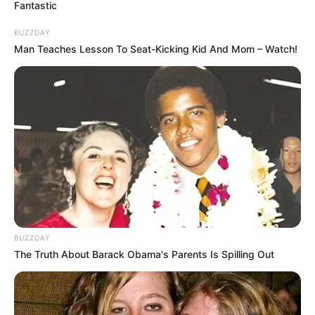
Fantastic
BUZZDAY
Man Teaches Lesson To Seat-Kicking Kid And Mom – Watch!
BUZZDAY
The Truth About Barack Obama's Parents Is Spilling Out
FILM
Mortal Engines, Kehidupan