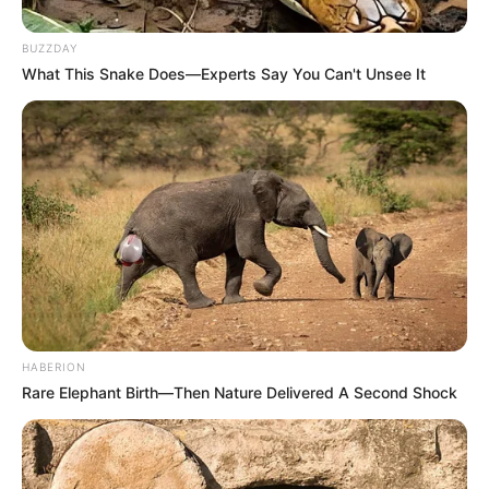
Film ini dibintangi oleh aktris dan aktor ternama seperti Hugo
Weaving, Hera Hilmar, Robert Sheehan, Jihae, Ronan Raftery,
BUZZDAY
Leila George, Patrick Malahide, dan Stephen Lang.
What This Snake Does—Experts Say You Can't Unsee It
Baca selengkapnya
arrow_forward_ios
HABERION
Rare Elephant Birth—Then Nature Delivered A Second Shock
Mute