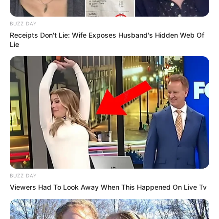
BUZZ DAY
Bikin Ngakak, 10 Potret
Receipts Don't Lie: Wife Exposes Husband's Hidden Web Of
Cosplay Murah Pakai Bahan
Lie
Seadanya
Anti Mainstream, 10 Cara
Membawa Barang Belanjaan
Versi Warga Thailand
BUZZ DAY
Viewers Had To Look Away When This Happened On Live Tv