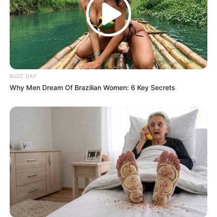
BUZZ DAY
Why Men Dream Of Brazilian Women: 6 Key Secrets
TAGS
FILM
HERA HILMAR
HUGO WEAVING
JIHAE
LEILA GEORGE
MORTAL ENGINES
PATRICK MALAHIDE
ROBERT SHEEHAN
RONAN RAFTERY
STEPHEN LANG