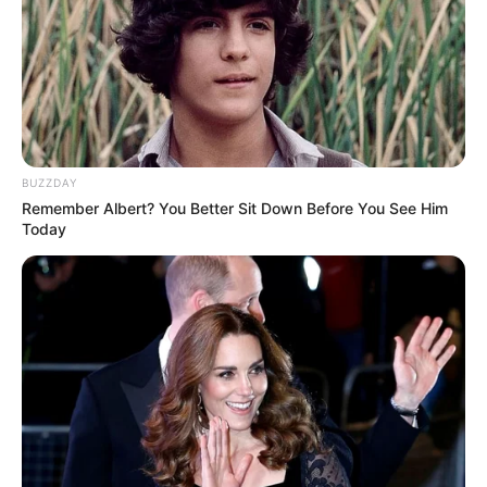
13 Film Genre Survival,
5 Film yang Mirip Crows
Paling Seru untuk
Zero, Penuh Aksi
Ditonton
Menegangkan
BUZZDAY
Remember Albert? You Better Sit Down Before You See Him
Today
Imperfect: Karier, Cinta &
Eggnoid: Cinta & Portal
Timbangan
Waktu