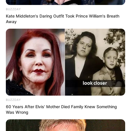
Habibie dan Ainun 3
Jeritan Malam
BUZZDAY
Kate Middleton's Daring Outfit Took Prince William's Breath
Away
BUZZDAY
60 Years After Elvis' Mother Died Family Knew Something
Was Wrong