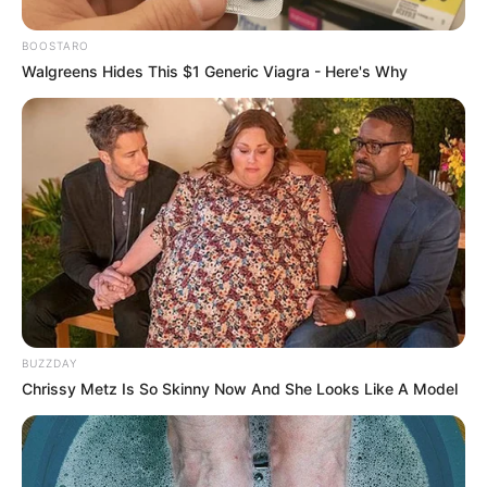
BOOSTARO
Walgreens Hides This $1 Generic Viagra - Here's Why
(foto: imdb)
Mortal Engines berlatar pada sebuah dunia steampunk paska
kehancuran dunia yang terjadi ratusan tahun lalu. Pada saat itu,
seluruh kota ditaruh di atas roda dan memiliki mesin.
BUZZDAY
Chrissy Metz Is So Skinny Now And She Looks Like A Model