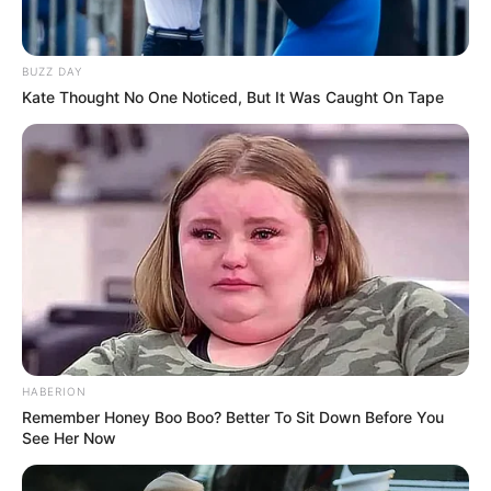
BUZZ DAY
Kate Thought No One Noticed, But It Was Caught On Tape
Fail! 10 Potret Makanan Gagal
Dimasak yang Bikin Kamu
Nggak Selera
10 Pose Manekin Anti
Mainstream yang Konyol
HABERION
Banget
Remember Honey Boo Boo? Better To Sit Down Before You
See Her Now