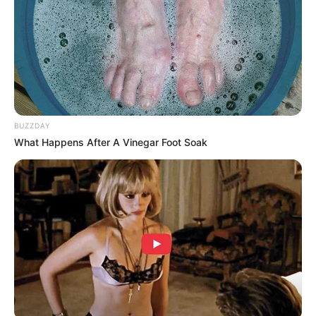
BUZZDAY
What Happens After A Vinegar Foot Soak
Di dunia tersebut, London adalah sebuah kota raksasa dan juga
kota predator yang berjalan. Semua hal yang dianggap
mengganggu akan dihancurkan.
Tom adalah seorang anak berumur 16 tahun yang berasal dari
London. Seumur hidupnya, ia hanya tinggal dan bepergian di kota
asalnya. Kakinya belum pernah sama sekali menyentuh rumput,
lumpur, ataupun tanah.
Baca juga:
Film Mary Queen of Scots Bercerita Tentang
Biografi Ratu Mary