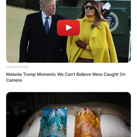
8 Kata Lucu Seputar Malam
Minggu ala Jomblo yang Bikin
Ngenes
INSTANTHUB
Melania Trump Moments We Can't Believe Were Caught On
Camera
10 Desain Kanopi Tempat
Tidur, Serasa Beristirahat di
Kamar Raja