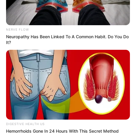
NERVE FLOW
Neuropathy Has Been Linked To A Common Habit. Do You Do
Tampil Lebih Modern, 7 Potret
It?
Hasil Renovasi Rumah Berusia
90 Tahun
DIGESTIVE HEALTH US
Hemorrhoids Gone In 24 Hours With This Secret Method