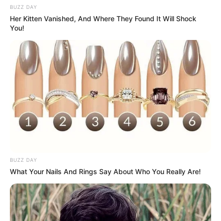
BUZZ DAY
Her Kitten Vanished, And Where They Found It Will Shock
You!
LIHAT ARTIKEL LAINNYA
BUZZ DAY
What Your Nails And Rings Say About Who You Really Are!