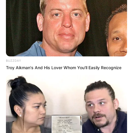
BUZZDAY
Troy Aikman's And His Lover Whom You'll Easily Recognize
Serem! 9 Chat Ojek Online &
Pelanggan Ini Bikin Auto
Merinding