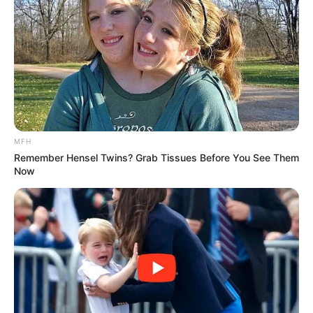
Langka Banget! 10 Pose Lucu
Katak yang Bikin Ketawa
Gemes
MFH
Remember Hensel Twins? Grab Tissues Before You See Them
Now
Ambyar! 10 Kalimat Baper
Pakai Bahasa Jawa Ini Bikin
Galau Abis