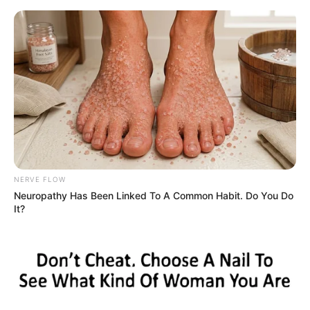
HOME
INSPIRASI
STYLE
FILM &
NGAKAK
QUOTES
HYPE
MORE
SERIES
NERVE FLOW
Neuropathy Has Been Linked To A Common Habit. Do You Do
It?