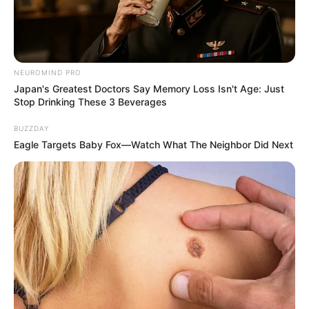
NEUROMIND PRO
Japan's Greatest Doctors Say Memory Loss Isn't Age: Just
Stop Drinking These 3 Beverages
BUZZDAY
Eagle Targets Baby Fox—Watch What The Neighbor Did Next
Bordir juga sama seperti batik dan tenun yang masuk ke dalam
seni kriya. Karya seni ini menggunakan ragam teknik dalam
pembuatannya agar hiasan atau lukisan yang dihasilkan bisa
timbul dan dapat diraba.
Berdasarkan cara membuatnya, bordir dibagi menjadi dua jenis,