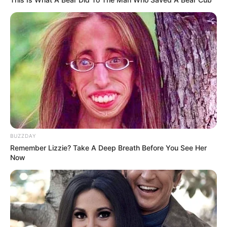
6. Batik
BUZZDAY
Remember Lizzie? Take A Deep Breath Before You See Her
Now
(foto: istockphoto)
Banyak yang menganggap bahwa batik masuk ke dalam jenis seni
rupa 2 dimensi karena cara pembuatannya menggunakan teknik
lukis.