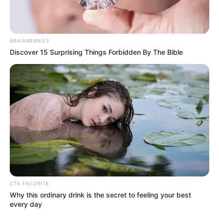
BRAINBERRIES
Discover 15 Surprising Things Forbidden By The Bible
(foto: pexels)
Gerabah merupakan karya seni yang lebih banyak menggunakan
tangan, sebab dalam pembuatannya menggunakan teknik
kerajinan tangan.
CTA FAVORITE
Karya seni ini cukup unik dan khas, karena material
Why this ordinary drink is the secret to feeling your best
penggunaannya berasal dari tanah liat yang dipadatkan dan
every day
dibentuk sesuai dengan keinginan.