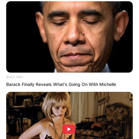
yang tidak digambar atau dilukis melainkan ditenun.
Alasan mengapa tenun masuk ke dalam karya seni 3 dimensi
adalah karena ia dapat diraba dan bisa dilihat dari segala arah.
Biasanya, kain tenun yang dihasilkan dibentuk menjadi baju khas
daerah, atau baju lainnya yang memiliki nilai jual tinggi.
8. Mebel
BUZZ DAY
Barack Finally Reveals What's Going On With Michelle