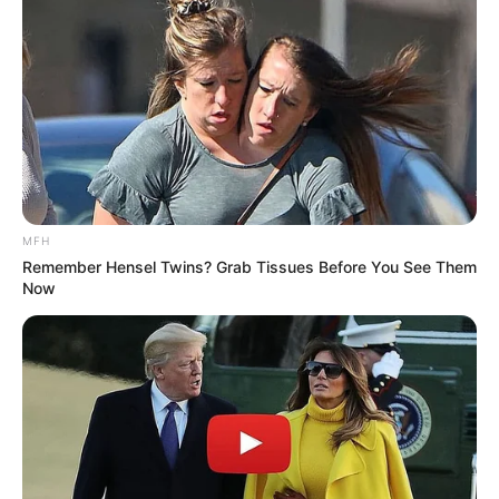
bahwa ada seni peran, seni suara, seni musik, seni lukis, hingga
seni sastra yang tercakup di dalamnya.
Usut punya usut, wayang diperkirakan mulai ada dan berkembang
di Indonesia sejak 1500 sebelum Masehi sebagai bagian dari ritual.
14. Seni replika
MFH
Remember Hensel Twins? Grab Tissues Before You See Them
Now