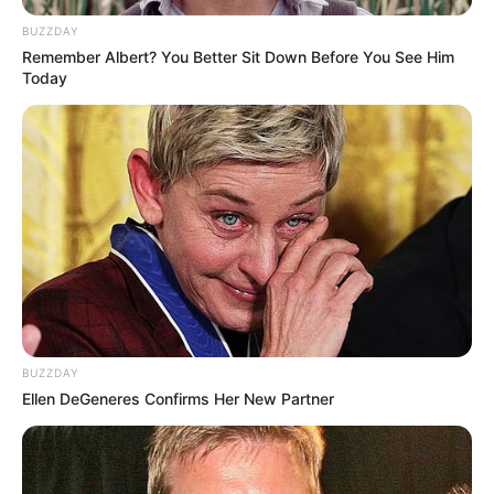
BUZZDAY
Remember Albert? You Better Sit Down Before You See Him
Today
(foto: pixabay/eagle77)
BUZZDAY
Ellen DeGeneres Confirms Her New Partner
Contoh seni rupa 3 dimensi lainnya adalah seni diorama. Kalau
kamu pernah atau sering berkunjung ke museum sejarah, mungkin
karya seni rupa yang satu ini sudah tak asing lagi buatmu.