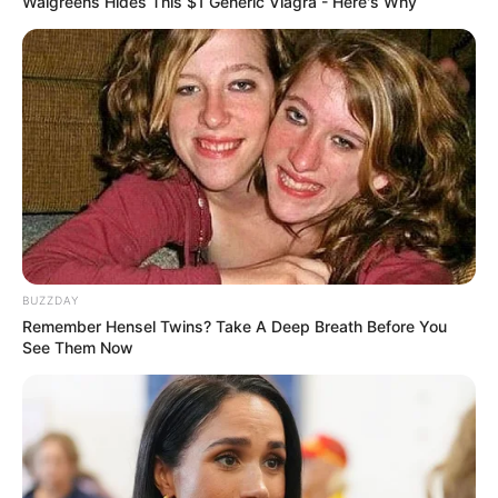
Walgreens Hides This $1 Generic Viagra - Here's Why
5. Patung
Mute
BUZZDAY
Remember Hensel Twins? Take A Deep Breath Before You
See Them Now