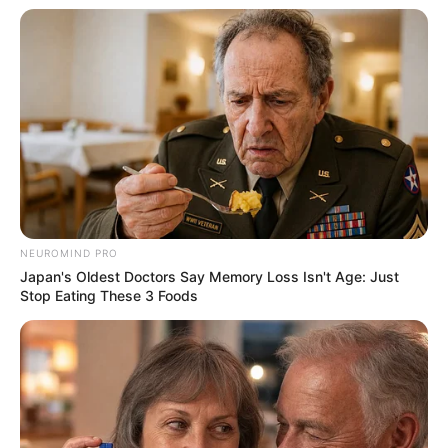
Gerabah sudah ada sejak jaman dahulu kala, oleh sebab itu ia
menjadi salah satu peninggalan budaya yang sangat tua.
Nama lain dari karya seni ini adalah tembikar. Ada banyak jenis
gerabah yang dihasilkan, seperti tempayan, periuk, belanga, kendi,
celengan, dan masih banyak lainnya.
4. Kriya
NEUROMIND PRO
Japan's Oldest Doctors Say Memory Loss Isn't Age: Just
Stop Eating These 3 Foods