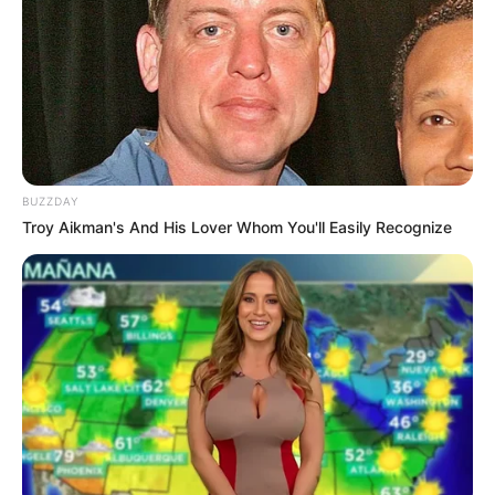
Diorama merupakan sebuah miniatur yang dibuat untuk
menggambarkan suatu pemandangan atau adegan. Di museum,
diorama biasanya digunakan untuk menggambarkan peristiwa
bersejarah masa lalu.
Sebagaimana diketahui, saat belajar sejarah kamu tentu
membayangkan bagaimana kondisi saat itu, bukan? Dengan
diorama, kamu bisa memvisualisasikan apa yang ada di benakmu
BUZZDAY
tersebut.
Troy Aikman's And His Lover Whom You'll Easily Recognize
Misalnya diorama pada Monumen Nasional yang menggambarkan
situasi sejarah Proklamasi Indonesia.
12. Seni topeng