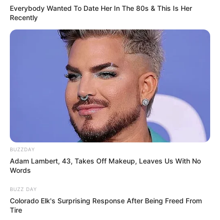
Everybody Wanted To Date Her In The 80s & This Is Her
Recently
(foto: istockphoto)
BUZZDAY
Sama seperti batik, karya seni ini juga masuk ke dalam karya seni
Adam Lambert, 43, Takes Off Makeup, Leaves Us With No
Words
rupa 3 dimensi walaupun cara pembuatannya menggunakan
teknik khusus, yang disebut dengan tenun.
BUZZ DAY
Colorado Elk's Surprising Response After Being Freed From
Tenun dianggap sebagai karya seni bernilai estetis tinggi karena
Tire
cara pembuatannya yang cukup unik, serta penerapan coraknya