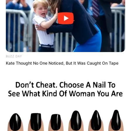
Akan tetapi, dalam membentuk dan menyusunya, tidak
memerlukan garis karena dapat membentuk dengan sendirinya.
2. Ruang
Ada dua jenis unsur ruang, di antaranya ruang nyata, dan ruang
ilusi atau imajinasi
Ruang yang nyata
BUZZ DAY
Kate Thought No One Noticed, But It Was Caught On Tape
Maksud dari ruang ini adalah ruangan yang dapat dilihat dengan
mata dan keberadaannya memang benar-benar ada.
Contohnya adalah ruangan yang ada di dalam rumah seperti ruang
tidur, dapur, kamar mandi, ruang tamu, ruang teras, ruang garasi,
dan masih banyak lainnya.
Ruang ilusi atau imajinasi
Sesuai namanya, ruangan ini hanya ada di dalam pikiran saja dan