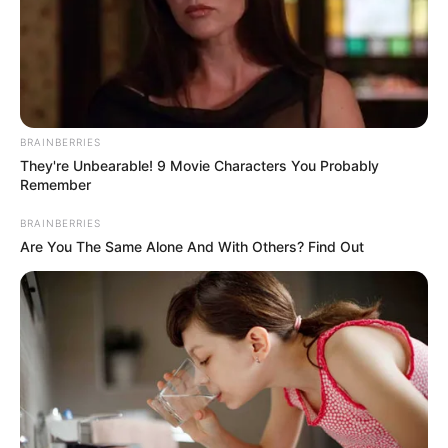
BRAINBERRIES
They're Unbearable! 9 Movie Characters You Probably
Remember
BRAINBERRIES
Are You The Same Alone And With Others? Find Out
(foto: pexels)
Keramik merupakan salah satu contoh karya seni rupa 3 dimensi
yang dapat dijumpai dengan mudah. Hampir setiap rumah
memilikinya.
Pasalnya, batuan mengkilap yang bertekstur licin ini kerap
dijadikan sebagai bahan pelapis lantai atau dinding rumah.