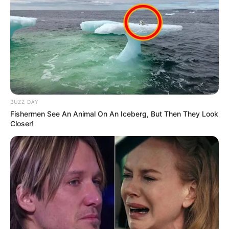
di dinding.
Seni topeng sendiri merupakan seni melukis wajah pada benda.
Tujuannya adalah untuk memperkuat karakter yang diinginkan.
13. Seni wayang
BUZZ DAY
Fishermen See An Animal On An Iceberg, But Then They Look
Closer!