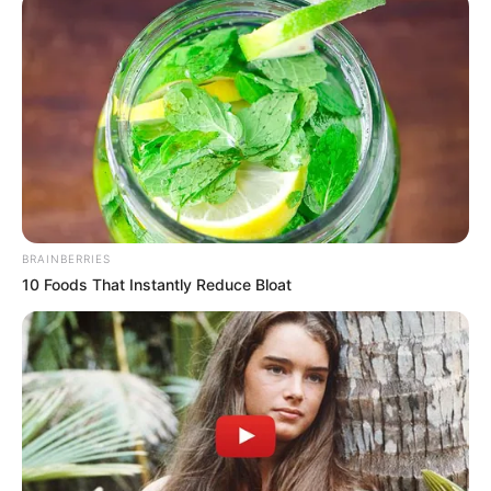
ia juga membintangi web series berjudul
Menduda
(2024),
Roy &
Marten: Sahabat Sehidup Semati
(2023).
Daftar isi
Karier
Ia sudah mewujudkan impian sebagai seorang pemain film sejak
usianya masih muda. Meski dulunya ia dikenal sebagai pesepak
BRAINBERRIES
bola Persitara, tapi ia lebih memilih untuk menekuni dunia
10 Foods That Instantly Reduce Bloat
keartisan.
Ia mengawali kariernya sebagai aktor dengan bermain dalam
sinetron ABG yang tayang sejak 2002 hingga 2005. Ia juga
pernah bermain di
Kisah Sedih di Hari Minggu
pada 2004 dan
beradu akting dengan Marshanda.
Setelah sekian lama bermain sinetron dan FTV, akhirnya pada