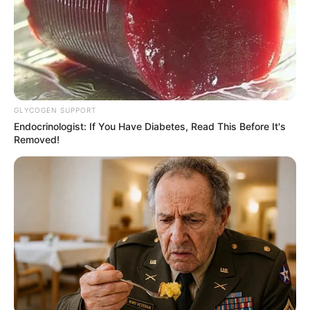
Laskar Pemimpi
(2010), sebagai Kapten Hadi Sugito
London Virginia
(2010), sebagai Chandra/Sandra
Anak Setan
(2009), sebagai Lano
Wakil Rakyat
(2009), sebagai Abimanyu
GLYCOGEN SUPPORT
Love
(2008), sebagai Arif
Endocrinologist: If You Have Diabetes, Read This Before It's
Removed!
Film Pendek
Dulu Banci
(2012), sebagai Sutradara
Web Series
Menduda
(2024), sebagai Dimas
The One
(2024), sebagai Produser eksekutif
Roy & Marten: Sahabat Sehidup Semati
(Vision+ | 2023),
sebagai Roy, Produser