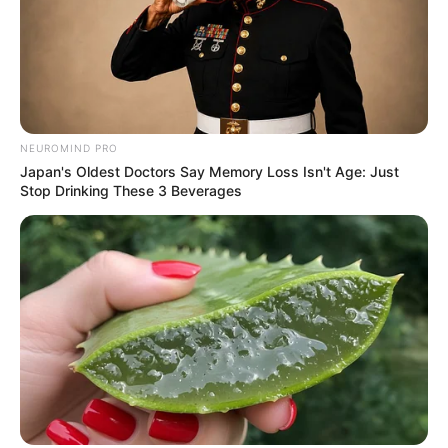
Anugerah Musik Indonesia 2013 – Artis Solo Pria/Wanita
Rock/Punk/Metal Terbaik –
Tak Mengapa
Quotes
NEUROMIND PRO
Tuhan itu seolah-olah seperti lampu merah, kalau
Japan's Oldest Doctors Say Memory Loss Isn't Age: Just
semua doa dikasih lampu hijau, tabrakan semua.
Stop Drinking These 3 Beverages
Hidup itu indah karena hari ini, La vita e’ bella perche
adesso, hari esok memiliki masalahnya sendiri.
Foto – foto Gading Marten
1. Berpose keren di jalanan