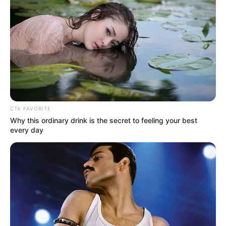
Baca juga:
Biodata, Profil, dan Fakta Shandy Aulia
Baca selengkapnya
arrow_forward_ios
CTA FAVORITE
Why this ordinary drink is the secret to feeling your best
every day
Mute