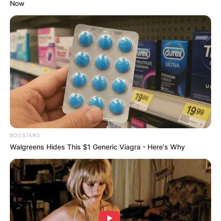
Now
Acara TV
Turnamen Olahraga Selebriti Indonesia
(SCTV)
FC Mencari Bucket
(NET.)
Epik (Enjoy Populer Musik)
(BTV)
Dewan Curhat
(Trans7 | 2022)
Okay Bos
(Trans7 |2021), sebagai Bintang Tamu
Berita dalam Dunia
(NET. | 2020-2021), sebagai pembawa
acara
BOOSTARO
Walgreens Hides This $1 Generic Viagra - Here's Why
Kamulah Takdirku
(ANTV | 2020), sebagai pembawa acara
Republik Sosmed
(Trans TV | 2017-2018), sebagai pembawa
acara
Komedi Sahur
(Trans TV)
Transmart Go
(Trans TV)