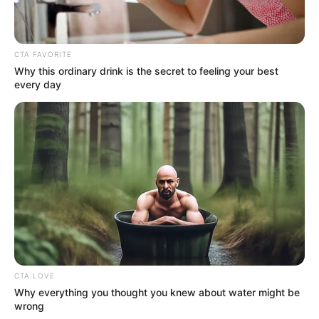
Tinggi: 167 cm
Berat: – kg
Golongan Darah: –
CTA FAVORITE
Why this ordinary drink is the secret to feeling your best
Warna Rambut: Hitam
every day
Warna Mata: Hitam
Warna Kulit: Putih
Ukuran Tubuh: –
Ukuran Sepatu: –
Ukuran Baju: –
Pendidikan
Universitas Atma Jaya Fakultas Ekonomi Manajemen
CTA LOVE
Why everything you thought you knew about water might be
Keluarga
wrong