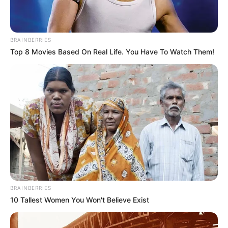
BRAINBERRIES
Top 8 Movies Based On Real Life. You Have To Watch Them!
(foto: instagram/gadiiing)
Biodata & Profil
Nama Lengkap: Angling Gading
BRAINBERRIES
Nama Panggung: Gading Marten
10 Tallest Women You Won't Believe Exist
Nama Panggilan: Gading