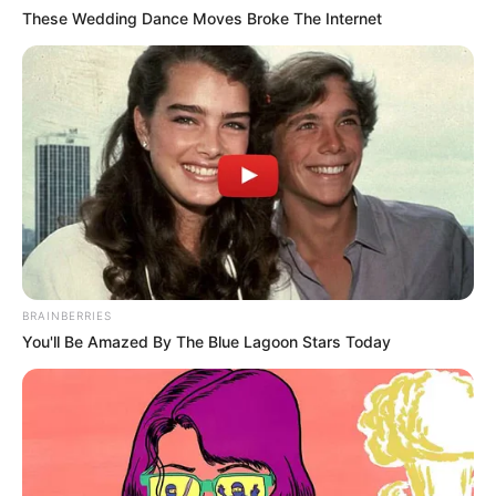
pertamanya untuk kategori Pemeran Utama Pria Terbaik dalam
These Wedding Dance Moves Broke The Internet
Festival Film Indonesia 2018.
Saat masih berpacaran dengan Astrid Tiar, ia pernah memergoki
Astrid selingkuh sebanyak dua kali.
Pernah berpacaran dengan Renny Sutiyoso, Putri Gubernur
DKI Jakarta pada waktu itu.
Di tahun 2007, ia pernah diteror ancaman pembunuhan lewat
SMA. Peneror akhirnya ditemukan dengan inisial OL.
Ia mengungkapkan rasa cintanya pada Gisella Anastasia dalam
acara Inbox dan meminta Giselle untuk menjadi pacarnya pada
BRAINBERRIES
April 2012.
You'll Be Amazed By The Blue Lagoon Stars Today
Ia dan Giselle resmi menikah pada 14 September 2013 di Tirtha
Luhur, Uluwatu, Bali.
Anaknya bersama Giselle yang diberi nama Gempita Noura
Marten lahir pada 16 Januari 2015.