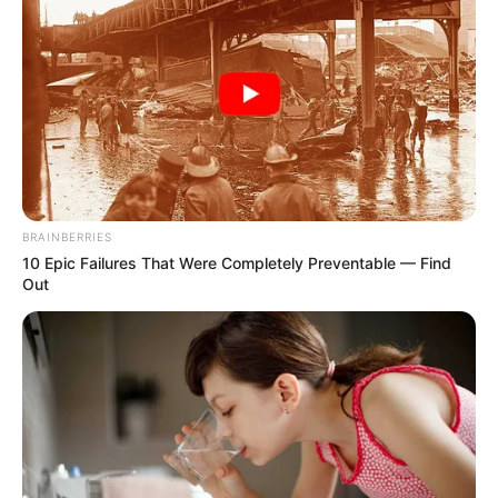
Tempat, Tanggal Lahir: Jakarta, 8 Mei 1982
Kewarganegaraan: Indonesia
Agama: Kristen
Profesi: Aktor, Presenter
Hobi: Fotografi, Koleksi Kamera, Koleksi Sneakers
Facebook: –
BRAINBERRIES
X:
@gadiiing
10 Epic Failures That Were Completely Preventable — Find
Threads: –
Out
Instagram:
@gadiiing
TikTok: –
YouTube: –
Tinggi, Berat & Penampilan Fisik