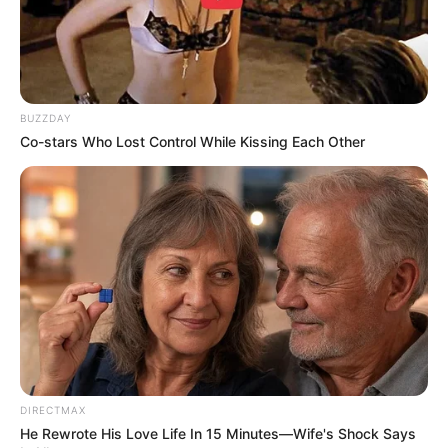
Yuk Rame Rame
(MNCTV)
Demi Nyai
(Trans7 | 2016), sebagai pembawa acara
Song Hunter
(Global TV | 2016), sebagai Host
BUZZDAY
Live With Trio Lestari
(Trans TV | 2016)
Co-stars Who Lost Control While Kissing Each Other
Celebrity Squares
(NET. | 2015), sebagai Bintang Tamu
Stand Up Comedy Club
(Indosiar | 2017), sebagai pembawa
acara
Stand Up Comedy Academy
(Indosiar | 2015-2017), sebagai
pembawa acara
Comedy Night Live
(NET.), sebagai Bintang Tamu
So Semprul
(SCTV)
The Dance Icon Indonesia
(SCTV | 2015-2016), sebagai
DIRECTMAX
presenter
He Rewrote His Love Life In 15 Minutes—Wife's Shock Says