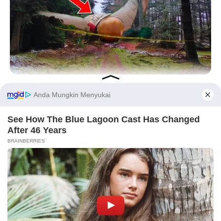
(foto: instagram/gadiiing)
2. Wajahnya tetap terlihat tampan dan awet muda
BUZZDAY
Giant Object Found In Forest Stuns Scientists
Before You Go