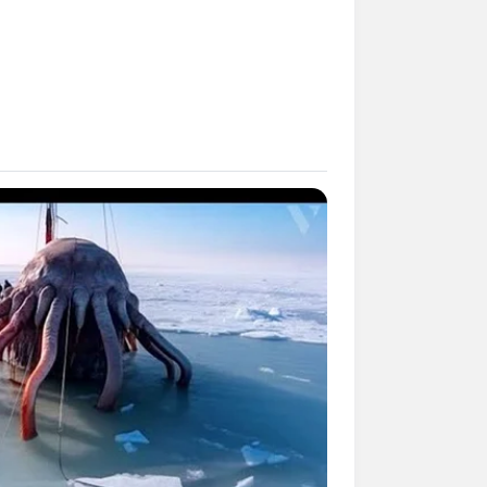
mpil Lebih Modern, 7 Potret
sil Renovasi Rumah Berusia
 Tahun