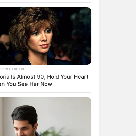
THYREHABCARE
oria Is Almost 90, Hold Your Heart
rem! 9 Chat Ojek Online &
n You See Her Now
langgan Ini Bikin Auto
rinding