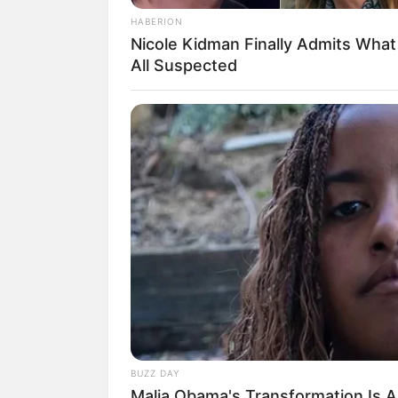
Beberapa sinetron yang pernah diperank
HABERION
Hilang
(2018), dan
Bawang Putih Berku
Nicole Kidman Finally Admits Wha
All Suspected
Pada Agustus 2021, ia dipercaya memer
Cinta Amara
yang juga dibintangi Dude
Selain itu, ia juga pernah membintangi 
lewat
Critical Eleven
pada 2017. Ia berp
dibintangi Nino Fernandez dan Astrid Ti
BUZZ DAY
Malia Obama's Transformation Is A