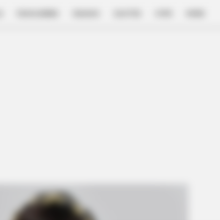
E
FILM & SERIES
NGAKAK
QUOTES
HYPE
MORE