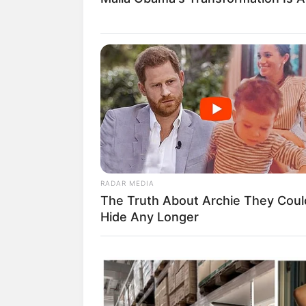
Sejak saat itu, ia pun dipercaya membint
Riana: Beginning
(2019),
Bumi Manusi
Baca juga:
Biodata, Profil, dan Fakta
RADAR MEDIA
The Truth About Archie They Coul
Hide Any Longer