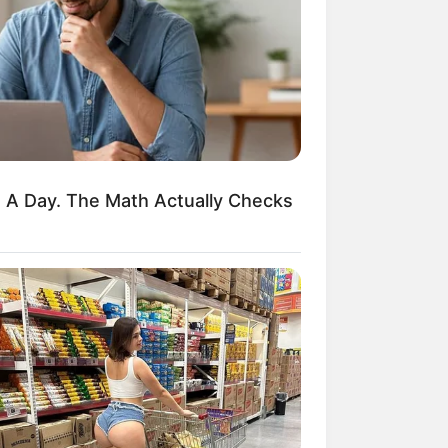
kin Ngakak, 10 Potret
splay Murah Pakai Bahan
adanya
s A Day. The Math Actually Checks
ti Mainstream, 10 Cara
mbawa Barang Belanjaan
rsi Warga Thailand