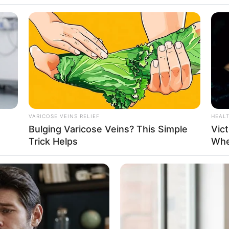
adine Brosnan
VARICOSE VEINS RELIEF
HEAL
Bulging Varicose Veins? This Simple
Vict
360
Se
Trick Helps
Whe
VOTE
Pe
s love
Me
Umur:
Profesi:
14 Tahun
Aktris
,
Model