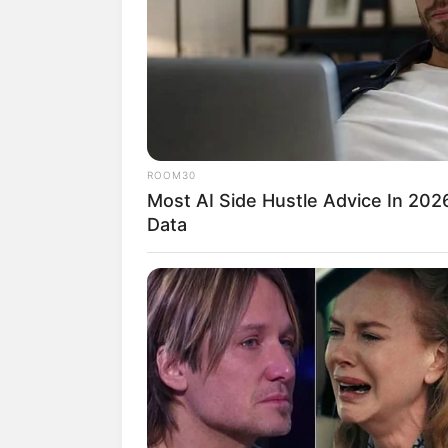
SHARE
TWEET
SHARE
Ciara Nadine Brosnan adalah seorang akt
Ia dikenal usai membintangi sinetron be
juga membintangi sinetron
Cinta Amara
ROOM30
Most AI Side Hustle Advice In 202
Daftar isi
Data
Karier
Ciara Nadine Brosnan merupakan seorang
Spanyol. Ia debut lewat sinetron
Istri U
tahun.
Kala itu, ia beradu akting dengan Ali 
utamanya. Sejak saat itu, ia sering dip