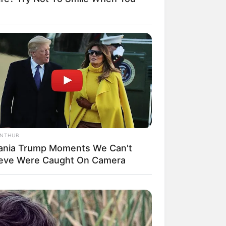
il! 10 Potret Makanan Gagal
masak yang Bikin Kamu
gak Selera
ANTHUB
ania Trump Moments We Can't
ieve Were Caught On Camera
 Pose Manekin Anti
instream yang Konyol
nget