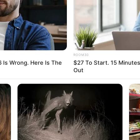
WHATSAPP
TELEGRAM
LINE
Bi
Edit
Co
Se
ris dan model yang berasal dari Jakarta, Indonesia.
rjudul
Istri Untuk Papaku
pada tahun 2016. Selain itu, ia
(2021-2022) serta
Pelangi untuk Nirmala
(2022).
ROOM30
6 Is Wrong. Here Is The
$27 To Start. 15 Minute
Out
An
Me
 aktris berkebangsaan Indonesia yang berdarah Irlandia-
Ve
ntuk Papaku
pada tahun 2016 ketika usianya masih 5
Syakieb dan Naysila Mirdad yang menjadi pemeran
ercaya memerankan tokoh anak-anak di berbagai sinetron.