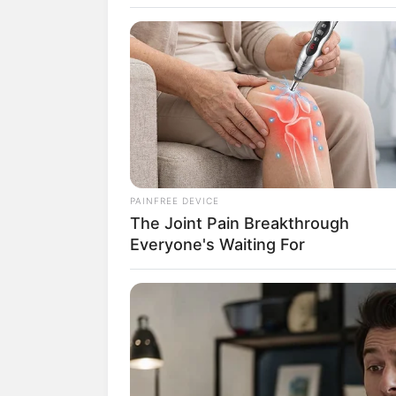
Ciara N
PAINFREE DEVICE
The Joint Pain Breakthrough
Everyone's Waiting For
fan
Tanggal Lahir:
Tempat Lahir:
19 November
2011
Jakarta
,
Indonesia