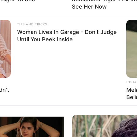
See Her Now
TIPS AND TRICKS
Fa
Woman Lives In Garage - Don't Judge
Di
Ng
Until You Peek Inside
angi sejumlah film, seperti
Kuntilanak
(2018),
The Sacred
a
(2019), dan
Rentang Kisah
(2020).
Mute
 Brisia Jodie
INST
dn't
Mel
Bel
10
Ma
Ba