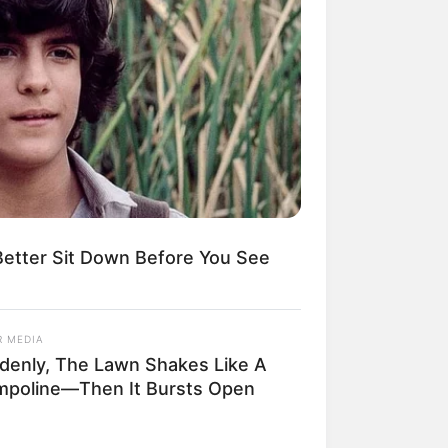
Kata Lucu Seputar Malam
nggu ala Jomblo yang Bikin
enes
etter Sit Down Before You See
 Desain Kanopi Tempat
R MEDIA
dur, Serasa Beristirahat di
denly, The Lawn Shakes Like A
mar Raja
mpoline—Then It Bursts Open