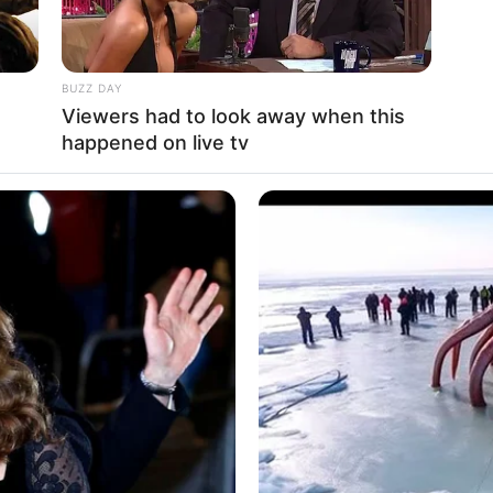
n
BUZZ DAY
Viewers had to look away when this
an, Ciara Brosnan
Ta
happened on live tv
Ha
90
 November 2011