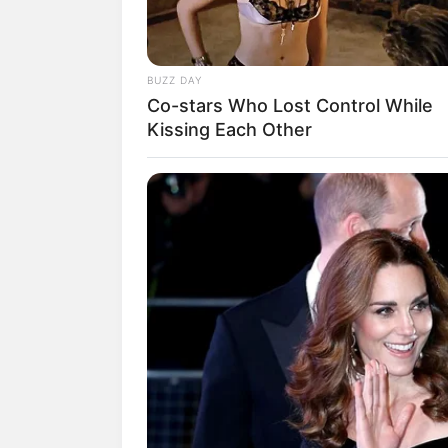
Biodata & Profil
Nama Lengkap: Ciara Nadine Brosna
BUZZ DAY
Co-stars Who Lost Control While
Nama Panggung: Ciara Nadine Brosn
Kissing Each Other
Nama Panggilan: Ciara
Tempat, Tanggal Lahir : Jakarta, 19
Kewarganegaraan: Indonesia
Agama: Islam
Profesi: Aktris, Model
Hobi: –
Facebook: –
X: –
Threads:
@ciara_nadine_brosnan