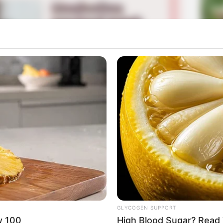
La
Ka
Ge
, Penelitian yang Membuat Dunia Seperti Paralel
Am
Mute
Pa
Ga
GLYCOGEN SUPPORT
w 100
High Blood Sugar? Read 