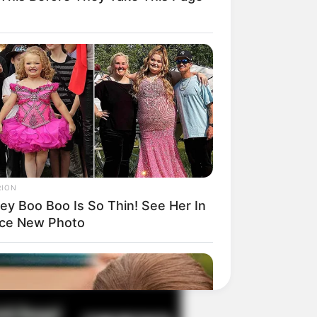
il! 10 Potret Makanan Gagal
masak yang Bikin Kamu
gak Selera
RION
ey Boo Boo Is So Thin! See Her In
rce New Photo
 Pose Manekin Anti
instream yang Konyol
nget