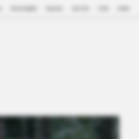
E
FILM & SERIES
NGAKAK
QUOTES
HYPE
MORE