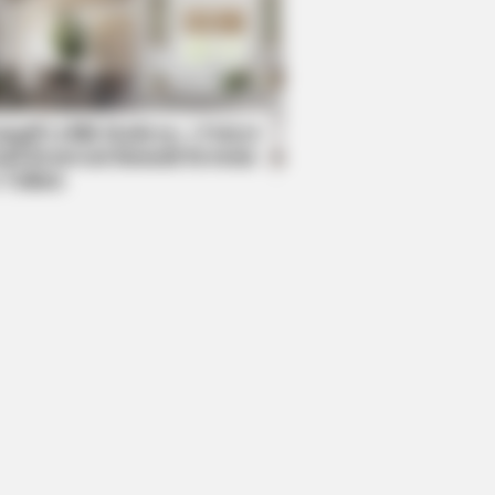
R MEDIA
id Muir's New Partner, Whom You'll
ily Recognize
mpil Lebih Modern, 7 Potret
sil Renovasi Rumah Berusia
 Tahun