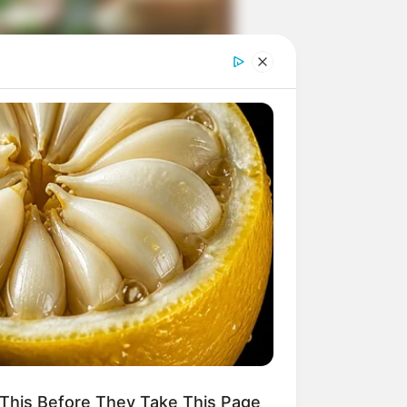
ngka Banget! 10 Pose Lucu
tak yang Bikin Ketawa
mes
byar! 10 Kalimat Baper
kai Bahasa Jawa Ini Bikin
lau Abis
This Before They Take This Page