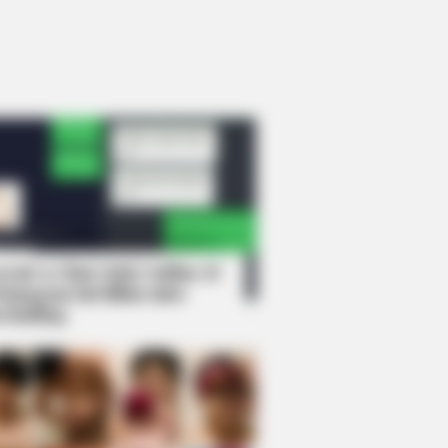
rem! 9 Chat Ojek Online &
langgan Ini Bikin Auto
rinding