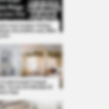
Kata Lucu Seputar Malam
nggu ala Jomblo yang Bikin
enes
eir Guard Down, But The Cameras
 Desain Kanopi Tempat
dur, Serasa Beristirahat di
mar Raja