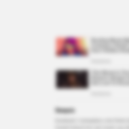
BUZZ DAY
Co-stars Who Lost Control While
Kissing Each Other