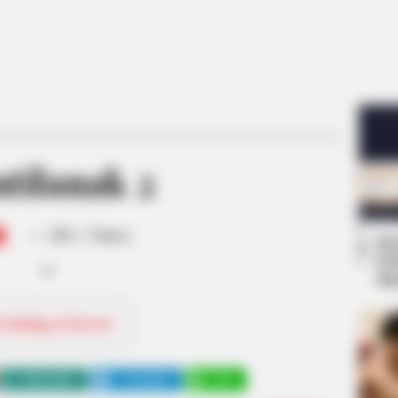
tilanak 2
-
/10 (- Votes)
Se
Pe
Me
ri Rating & Review
WHATSAPP
TELEGRAM
LINE