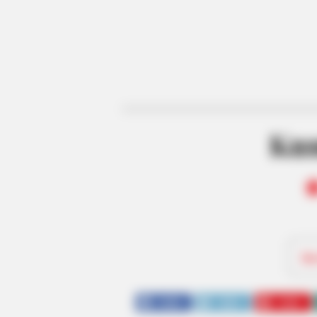
Kun
Be
SHARE
TWEET
SHARE