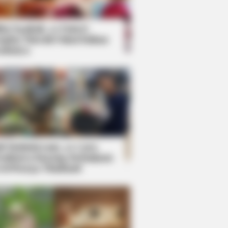
kin Ngakak, 10 Potret
splay Murah Pakai Bahan
adanya
ti Mainstream, 10 Cara
mbawa Barang Belanjaan
rsi Warga Thailand