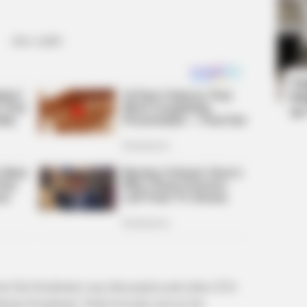
BUZZ DAY
RADA
Remember Lizzie? Take A Deep
Dav
Breath Before You See Her Now
Eas
Ta
Ha
90
(foto: imdb)