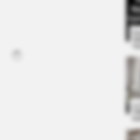
8 
Mi
Ng
HABERION
 Ending Is Unbelievable!
William And Kate Let Th
Were On
10
Ti
Ka