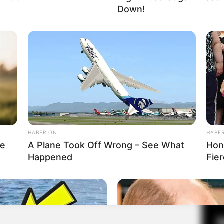
Down!
Fa
Di
Ng
HABERION
HABE
re
A Plane Took Off Wrong – See What
Hon
Happened
Fie
10
Ma
Ba