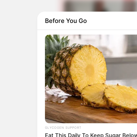
Before You Go
Baca juga:
Parallel World Love Story
Daftar isi
Detail
Judul: Kuntilanak 2
GLYCOGEN SUPPORT
Eat This Daily To Keep Sugar Belo