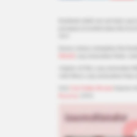
Kuntilanak adalah satu satu hantu yang b
perempuan ini kembali dalam film
Kunti
2019.
Karena ceritanya melanjutkan film Kun
Michelle
yang memerankan Dinda, Andr
Adapula Ali Fikry yang memerankan M
Adlu Fahrezy yang memerankan Panji y
Serta
Ciara Nadine Brosnan
berperan se
Beginning
(2019).