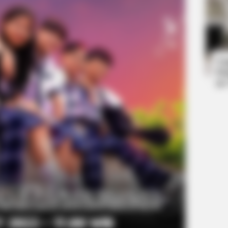
NEURO SHARP
BUZZ 
Brain Fog? Scientists Urge: Do This
Co-
Right Before Sleep
Kis
Ta
Ha
90