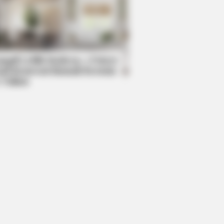
DAY
stars Who Lost Control While
sing Each Other
mpil Lebih Modern, 7 Potret
sil Renovasi Rumah Berusia
 Tahun