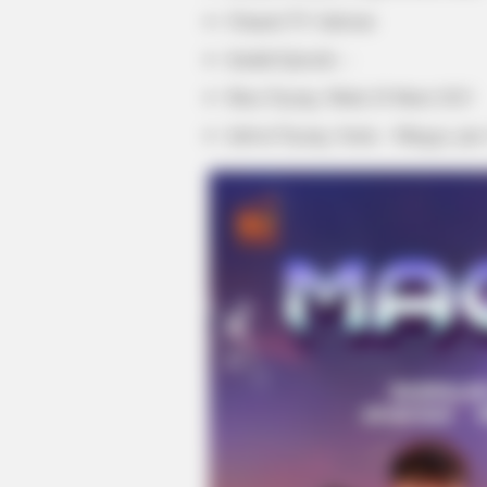
Channel TV: Indosiar
Jumlah Episode: –
Masa Tayang: Mulai 20 Maret 2023
Jadwal Tayang: Senin – Minggu, ja
VARICOSE VEINS RELIEF
Bulging Varicose Veins? This Simpl