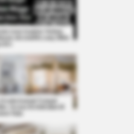
Kata Lucu Seputar Malam
nggu ala Jomblo yang Bikin
enes
ough Everyone's Waiting For
 Desain Kanopi Tempat
dur, Serasa Beristirahat di
mar Raja