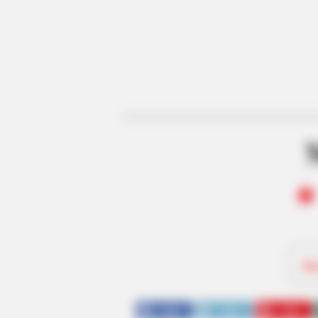
Be
SHARE
TWEET
SHARE