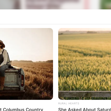
La
Ka
Ge
A, dan Afan DA yang debut melalui sinetron ini.
Mute
Am
Pa
Ga
RURAL HEARTS
eet Columbus Country
She Asked About Saturda