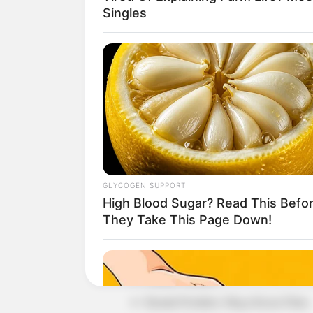
Singles
Detail
Judul: Magic 5
Judul Lain: –
Genre: Drama, Musik, Fantasi
GLYCOGEN SUPPORT
High Blood Sugar? Read This Befo
Negara: Indonesia
They Take This Page Down!
Sutradara:
Produser: Sonu S Sonya
Penulis Naskah: –
Rumah Produksi: Mega Kreasi Films