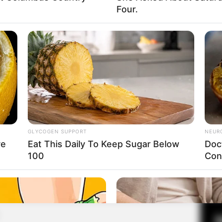
Four.
Fa
Di
Ng
GLYCOGEN SUPPORT
NEUR
re
Eat This Daily To Keep Sugar Below
Doc
100
Con
10
Ma
Ba