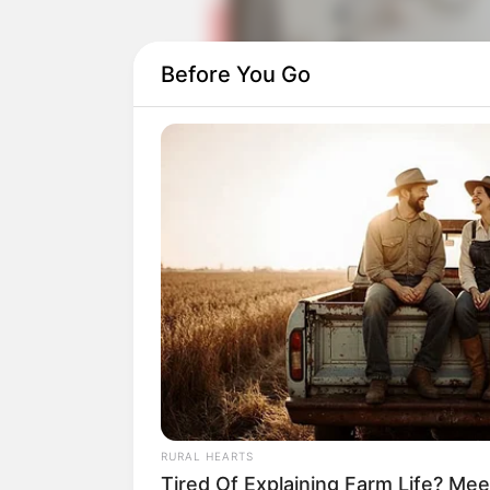
Before You Go
Mereka ditemani oleh Sridevi DA, Eby D
Daftar isi
RURAL HEARTS
Tired Of Explaining Farm Life? M