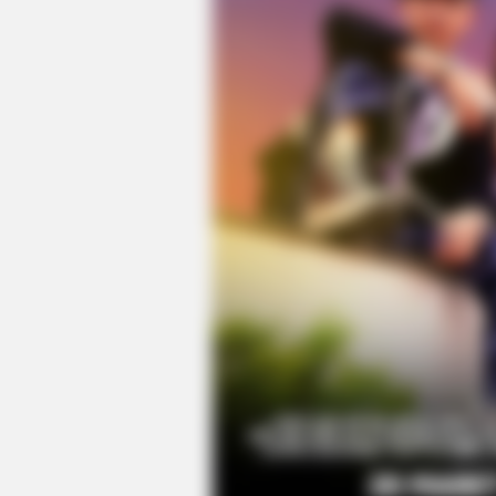
MEMORY HEALTH
The Popular Drink That's Silently
Destroying Your Brain Cells (Most
People Have It Daily)