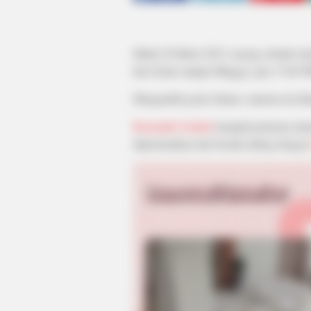
Mulai 20 Maret 2023, tayang sebuah si
hari Senin sampai Minggu, jam 17:00 W
Mengambil genre fantasi, sinetron ini d
Basmalah Gralind
menjadi pemeran uta
dipertemukan dan beradu akting denga