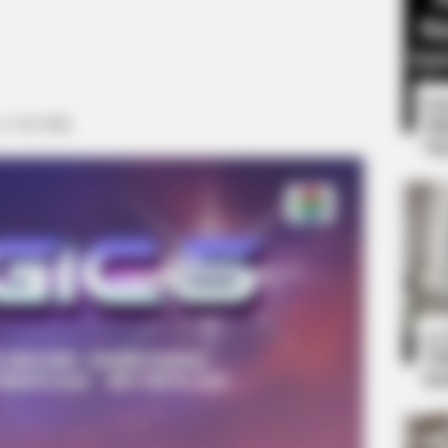
8 
m 17:00 WIB
Mi
Ng
PAINFREE DEVICE
e Trick Helps
The Joint Pain Breakthr
10
Ti
Ka