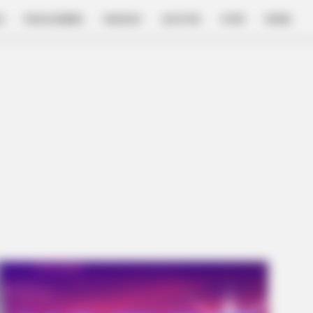
E
FILM & SERIES
NGAKAK
QUOTES
HYPE
MORE