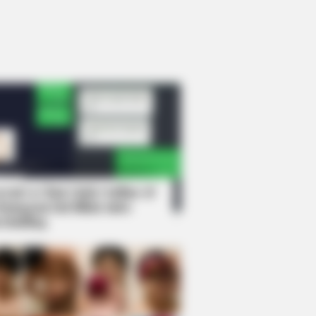
rem! 9 Chat Ojek Online &
langgan Ini Bikin Auto
rinding