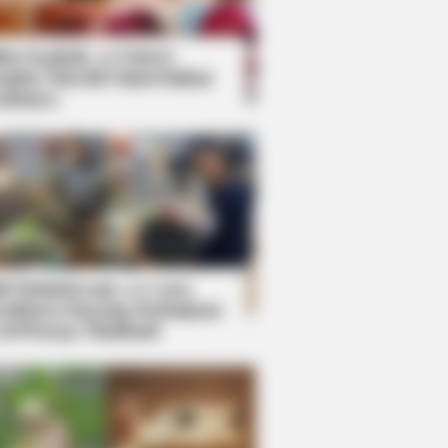
kin Ngakak, 10 Potret
splay Murah Pakai Bahan
adanya
ti Mainstream, 10 Cara
mbawa Barang Belanjaan
rsi Warga Thailand