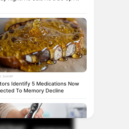
il! 10 Potret Makanan Gagal
masak yang Bikin Kamu
gak Selera
O SHARP
tors Identify 5 Medications Now
ected To Memory Decline
 Pose Manekin Anti
instream yang Konyol
nget