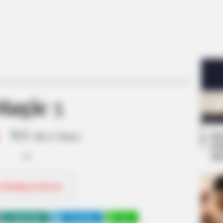
Magic 5
9.3
Se
/10 (1 Votes)
Pe
Me
ri Rating & Review
WHATSAPP
TELEGRAM
LINE