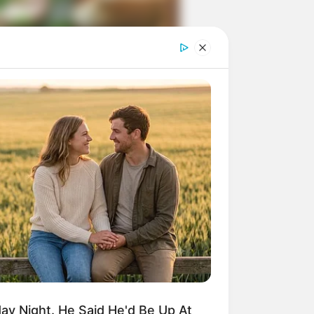
ngka Banget! 10 Pose Lucu
tak yang Bikin Ketawa
mes
byar! 10 Kalimat Baper
kai Bahasa Jawa Ini Bikin
lau Abis
y Night. He Said He'd Be Up At